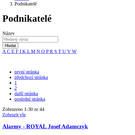
Podnikatelé
Podnikatelé
Název
Hledat
A
C
E
F
I
K
L
M
N
O
P
R
S
T
U
V
W
první stránka
předchozí stránka
1
2
další stránka
poslední stránka
Zobrazeno
1
-
30
ze 44
Zobrazit vše
Alarmy - ROYAL Josef Adamczyk