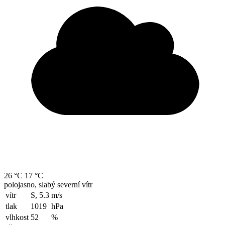
26 °C
17 °C
polojasno, slabý severní vítr
vítr
S, 5.3
m/s
tlak
1019
hPa
vlhkost
52
%