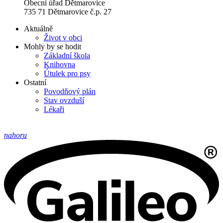
Obecní úřad Dětmarovice
735 71 Dětmarovice č.p. 27
Aktuálně
Život v obci
Mohly by se hodit
Základní škola
Knihovna
Útulek pro psy
Ostatní
Povodňový plán
Stav ovzduší
Lékaři
nahoru