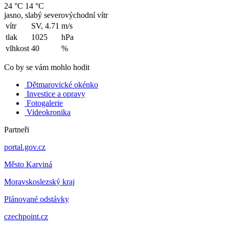
24 °C
14 °C
jasno, slabý severovýchodní vítr
vítr
SV, 4.71
m/s
tlak
1025
hPa
vlhkost
40
%
Co by se vám mohlo hodit
Dětmarovické okénko
Investice a opravy
Fotogalerie
Videokronika
Partneři
portal.gov.cz
Město Karviná
Moravskoslezský kraj
Plánované odstávky
czechpoint.cz