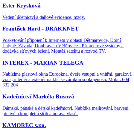
Ester Krysková
Vedení účetnictví a daňové evidence, mzdy.
František Hartl - DRAKKNET
Poskytování připojení k Internetu v oblasti Dětmarovice, Dolní
Lutyně, Závada, Doubrava a Věřňovice. IP kamerové systémy a
dodávka síťových řešení. Montáž satelitů a rozvod TV.
INTEREX - MARIAN TELEGA
Nabízíme plastová okna Eurookna, dveře vstupní a vnitřní, garažová
vrata, interiér a exteriér na klíč se zárukou spokojenosti. Mobil: 604
332 204
Kadeřnictví Markéta Rusová
Dámské, pánské a dětské kadeřnictví. Nabídka melírování, barvení,
přelivů a kompletní střih a úprava vlasů.
KAMOREC s.r.o.