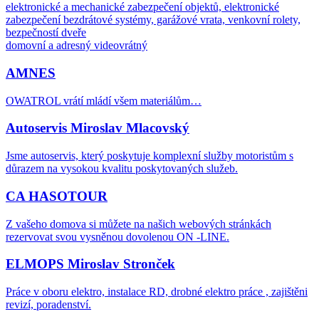
elektronické a mechanické zabezpečení objektů, elektronické
zabezpečení bezdrátové systémy, garážové vrata, venkovní rolety,
bezpečností dveře
domovní a adresný videovrátný
AMNES
OWATROL vrátí mládí všem materiálům…
Autoservis Miroslav Mlacovský
Jsme autoservis, který poskytuje komplexní služby motoristům s
důrazem na vysokou kvalitu poskytovaných služeb.
CA HASOTOUR
Z vašeho domova si můžete na našich webových stránkách
rezervovat svou vysněnou dovolenou ON -LINE.
ELMOPS Miroslav Stronček
Práce v oboru elektro, instalace RD, drobné elektro práce , zajištěni
revizí, poradenství.