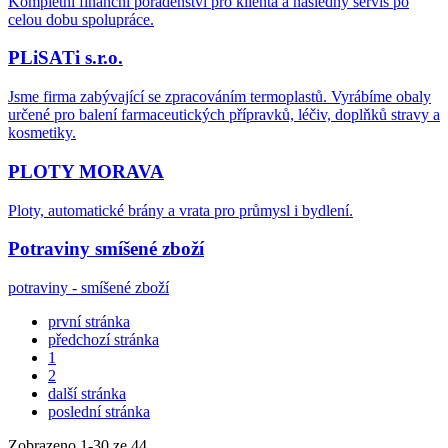
Kompletní finanční poradenství pro klienta a následný servis po
celou dobu spolupráce.
PLiSATi s.r.o.
Jsme firma zabývající se zpracováním termoplastů. Vyrábíme obaly
určené pro balení farmaceutických přípravků, léčiv, doplňků stravy a
kosmetiky.
PLOTY MORAVA
Ploty, automatické brány a vrata pro průmysl i bydlení.
Potraviny smíšené zboží
potraviny - smíšené zboží
první stránka
předchozí stránka
1
2
další stránka
poslední stránka
Zobrazeno
1
-
30
ze 44