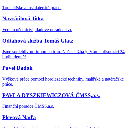
Topenářské a instalatérské práce.
Navrátilová Jitka
Vedení účetnictví, daňové poradenství.
Odtahová služba Tomáš Glatz
Jsme spolehlivou firmou na trhu. Naše služba je Vám k dispozici 24
hodin denně!
Pavel Dadok
Výškové práce pomocí horolezecké techniky, malířské a natěračské
práce.
PAVLA DYSZKIEWICZOVÁ ČMSS,a.s.
Finanční poradce ČMSS,a.s.
Plevová Naďa