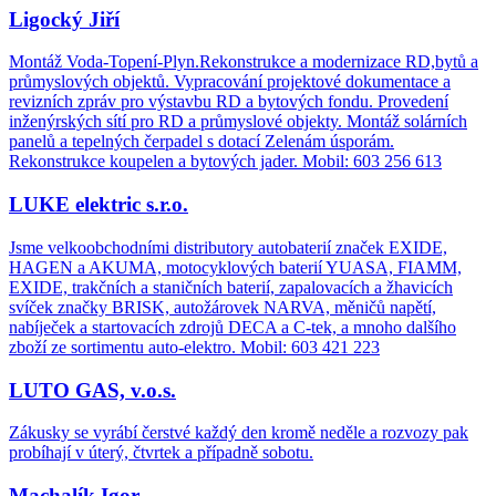
Ligocký Jiří
Montáž Voda-Topení-Plyn.Rekonstrukce a modernizace RD,bytů a
průmyslových objektů. Vypracování projektové dokumentace a
revizních zpráv pro výstavbu RD a bytových fondu. Provedení
inženýrských sítí pro RD a průmyslové objekty. Montáž solárních
panelů a tepelných čerpadel s dotací Zelenám úsporám.
Rekonstrukce koupelen a bytových jader. Mobil: 603 256 613
LUKE elektric s.r.o.
Jsme velkoobchodními distributory autobaterií značek EXIDE,
HAGEN a AKUMA, motocyklových baterií YUASA, FIAMM,
EXIDE, trakčních a staničních baterií, zapalovacích a žhavicích
svíček značky BRISK, autožárovek NARVA, měničů napětí,
nabíječek a startovacích zdrojů DECA a C-tek, a mnoho dalšího
zboží ze sortimentu auto-elektro. Mobil: 603 421 223
LUTO GAS, v.o.s.
Zákusky se vyrábí čerstvé každý den kromě neděle a rozvozy pak
probíhají v úterý, čtvrtek a případně sobotu.
Machalík Igor