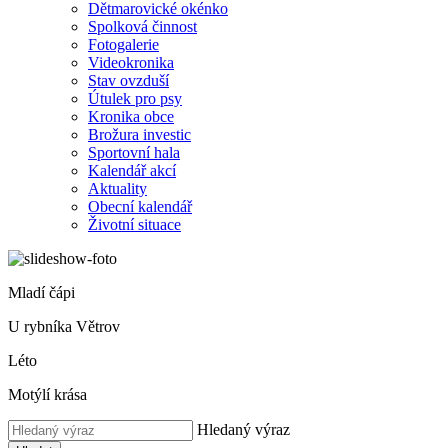
Dětmarovické okénko
Spolková činnost
Fotogalerie
Videokronika
Stav ovzduší
Útulek pro psy
Kronika obce
Brožura investic
Sportovní hala
Kalendář akcí
Aktuality
Obecní kalendář
Životní situace
Mladí čápi
U rybníka Větrov
Léto
Motýlí krása
Hledaný výraz