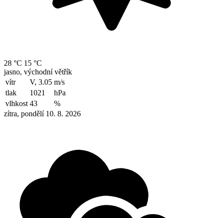
28 °C
15 °C
jasno, východní větřík
vítr
V, 3.05
m/s
tlak
1021
hPa
vlhkost
43
%
zítra, pondělí 10. 8. 2026