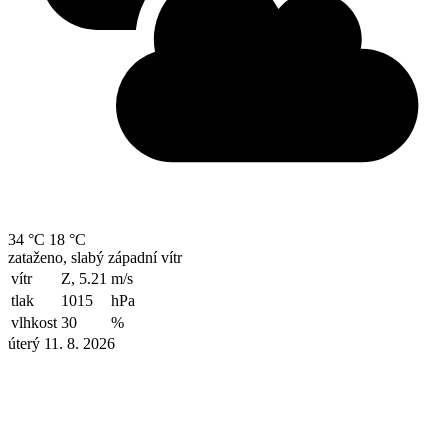
34 °C
18 °C
zataženo, slabý západní vítr
vítr
Z, 5.21
m/s
tlak
1015
hPa
vlhkost
30
%
úterý 11. 8. 2026