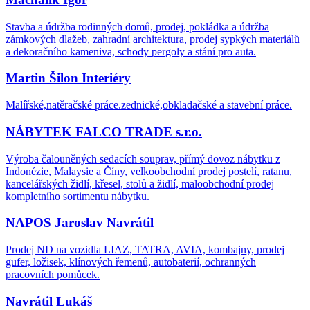
Stavba a údržba rodinných domů, prodej, pokládka a údržba
zámkových dlažeb, zahradní architektura, prodej sypkých materiálů
a dekoračního kameniva, schody pergoly a stání pro auta.
Martin Šilon Interiéry
Malířské,natěračské práce.zednické,obkladačské a stavební práce.
NÁBYTEK FALCO TRADE s.r.o.
Výroba čalouněných sedacích souprav, přímý dovoz nábytku z
Indonézie, Malaysie a Číny, velkoobchodní prodej postelí, ratanu,
kancelářských židlí, křesel, stolů a židlí, maloobchodní prodej
kompletního sortimentu nábytku.
NAPOS Jaroslav Navrátil
Prodej ND na vozidla LIAZ, TATRA, AVIA, kombajny, prodej
gufer, ložisek, klínových řemenů, autobaterií, ochranných
pracovních pomůcek.
Navrátil Lukáš