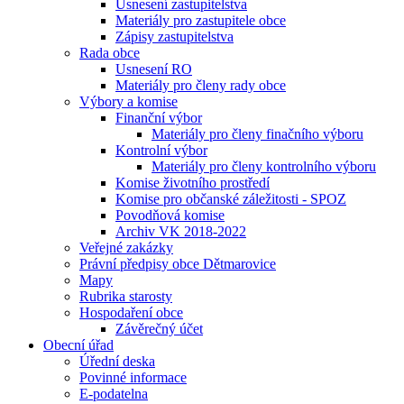
Usnesení zastupitelstva
Materiály pro zastupitele obce
Zápisy zastupitelstva
Rada obce
Usnesení RO
Materiály pro členy rady obce
Výbory a komise
Finanční výbor
Materiály pro členy finačního výboru
Kontrolní výbor
Materiály pro členy kontrolního výboru
Komise životního prostředí
Komise pro občanské záležitosti - SPOZ
Povodňová komise
Archiv VK 2018-2022
Veřejné zakázky
Právní předpisy obce Dětmarovice
Mapy
Rubrika starosty
Hospodaření obce
Závěrečný účet
Obecní úřad
Úřední deska
Povinné informace
E-podatelna