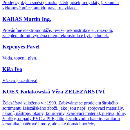
Prodej sypkých směsí (struska, štěrk, písek, recykláty ), zemní a
výkopové práce, autodoprava, recyklace.
KARAS Martin Ing.
Provádíme elektromontáže, revize, rekonstrukce el. rozvodů,
zateplení domů, výměna oken, rekonstrukce byt. jednotek.
Kepenyes Pavel
Voda, topení, plyn.
Kiša Ivo
Vše co je ze dřeva!
KOEX Kolakowská Věra ŽELEZÁŘSTVÍ
Železářství založeno v r.1999. Zabýváme se prodejem širokého
sortimentu železářského zboží, jako jsou např. spojovací materiály,
nářadí, nástroje, okapy, kouřoviny, svařovací materiál, pletiva, fólie,
žebříky, odpady PVC a PPR, fiting, vodovodní baterie, sanitární
keramika, nátěrové hmoty, ale také domácí potřeby.