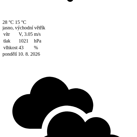
28 °C
15 °C
jasno, východní větřík
vítr
V, 3.05
m/s
tlak
1021
hPa
vlhkost
43
%
pondělí 10. 8. 2026