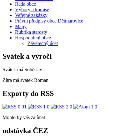
Rada obce
Výbory a komise
Veřejné zakázky
Právní předpisy obce Dětmarovice
Mapy
Rubrika starosty
Hospodaření obce
Závěrečný účet
Svátek a výročí
Svátek má
Soběslav
Zítra má svátek
Roman
Exporty do RSS
Mohlo by vás zajímat
odstávka ČEZ