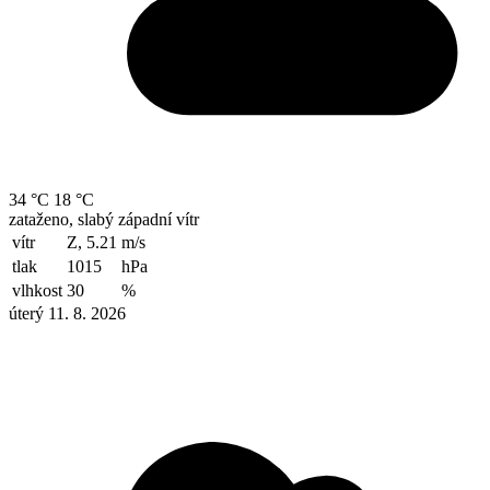
34 °C
18 °C
zataženo, slabý západní vítr
vítr
Z, 5.21
m/s
tlak
1015
hPa
vlhkost
30
%
úterý 11. 8. 2026