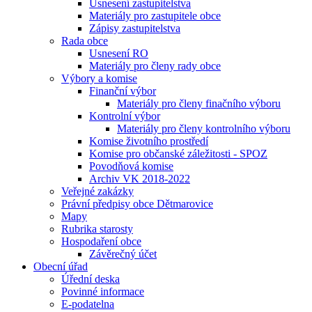
Usnesení zastupitelstva
Materiály pro zastupitele obce
Zápisy zastupitelstva
Rada obce
Usnesení RO
Materiály pro členy rady obce
Výbory a komise
Finanční výbor
Materiály pro členy finačního výboru
Kontrolní výbor
Materiály pro členy kontrolního výboru
Komise životního prostředí
Komise pro občanské záležitosti - SPOZ
Povodňová komise
Archiv VK 2018-2022
Veřejné zakázky
Právní předpisy obce Dětmarovice
Mapy
Rubrika starosty
Hospodaření obce
Závěrečný účet
Obecní úřad
Úřední deska
Povinné informace
E-podatelna