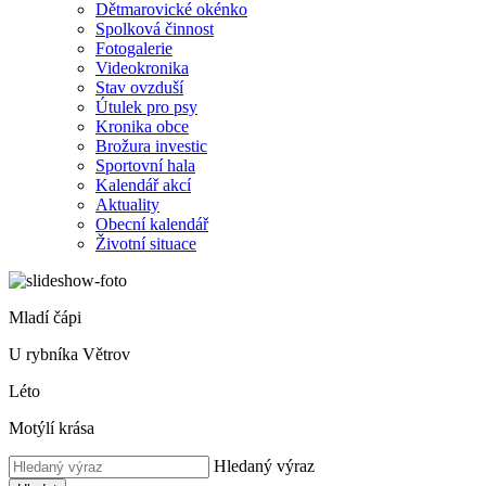
Dětmarovické okénko
Spolková činnost
Fotogalerie
Videokronika
Stav ovzduší
Útulek pro psy
Kronika obce
Brožura investic
Sportovní hala
Kalendář akcí
Aktuality
Obecní kalendář
Životní situace
Mladí čápi
U rybníka Větrov
Léto
Motýlí krása
Hledaný výraz