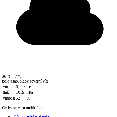
26 °C
17 °C
polojasno, slabý severní vítr
vítr
S, 5.3
m/s
tlak
1019
hPa
vlhkost
52
%
Co by se vám mohlo hodit
Dětmarovické okénko