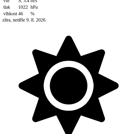
vítr
S, 3.4
m/s
tlak
1022
hPa
vlhkost
46
%
zítra, neděle 9. 8. 2026