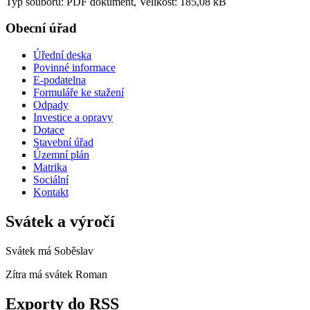
Typ souboru: PDF dokument, Velikost: 185,08 kB
Obecní úřad
Úřední deska
Povinné informace
E-podatelna
Formuláře ke stažení
Odpady
Investice a opravy
Dotace
Stavební úřad
Územní plán
Matrika
Sociální
Kontakt
Svátek a výročí
Svátek má
Soběslav
Zítra má svátek
Roman
Exporty do RSS