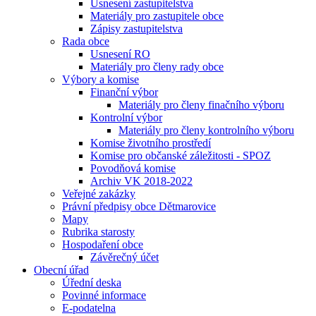
Usnesení zastupitelstva
Materiály pro zastupitele obce
Zápisy zastupitelstva
Rada obce
Usnesení RO
Materiály pro členy rady obce
Výbory a komise
Finanční výbor
Materiály pro členy finačního výboru
Kontrolní výbor
Materiály pro členy kontrolního výboru
Komise životního prostředí
Komise pro občanské záležitosti - SPOZ
Povodňová komise
Archiv VK 2018-2022
Veřejné zakázky
Právní předpisy obce Dětmarovice
Mapy
Rubrika starosty
Hospodaření obce
Závěrečný účet
Obecní úřad
Úřední deska
Povinné informace
E-podatelna