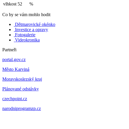
vlhkost
52
%
Co by se vám mohlo hodit
Dětmarovické okénko
Investice a opravy
Fotogalerie
Videokronika
Partneři
portal.gov.cz
Město Karviná
Moravskoslezský kraj
Plánované odstávky
czechpoint.cz
narodniprogramzp.cz