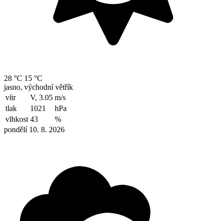
28 °C
15 °C
jasno, východní větřík
vítr
V, 3.05
m/s
tlak
1021
hPa
vlhkost
43
%
pondělí 10. 8. 2026