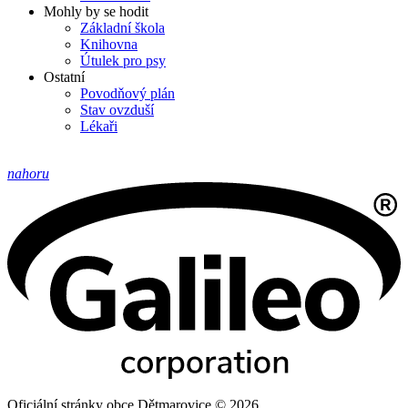
Mohly by se hodit
Základní škola
Knihovna
Útulek pro psy
Ostatní
Povodňový plán
Stav ovzduší
Lékaři
nahoru
Oficiální stránky obce Dětmarovice © 2026