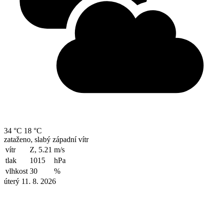
34 °C
18 °C
zataženo, slabý západní vítr
vítr
Z, 5.21
m/s
tlak
1015
hPa
vlhkost
30
%
úterý 11. 8. 2026