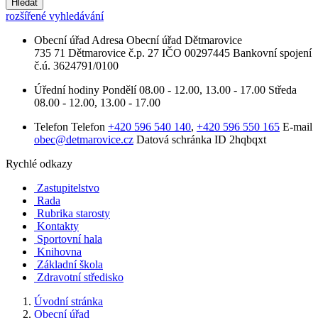
Hledat
rozšířené vyhledávání
Obecní úřad
Adresa
Obecní úřad Dětmarovice
735 71 Dětmarovice č.p. 27
IČO
00297445
Bankovní spojení
č.ú. 3624791/0100
Úřední hodiny
Pondělí
08.00 - 12.00, 13.00 - 17.00
Středa
08.00 - 12.00, 13.00 - 17.00
Telefon
Telefon
+420 596 540 140
,
+420 596 550 165
E-mail
obec@detmarovice.cz
Datová schránka ID
2hqbqxt
Rychlé odkazy
Zastupitelstvo
Rada
Rubrika starosty
Kontakty
Sportovní hala
Knihovna
Základní škola
Zdravotní středisko
Úvodní stránka
Obecní úřad