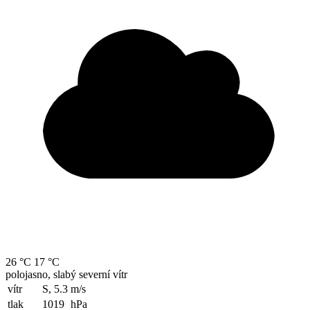
26 °C
17 °C
polojasno, slabý severní vítr
vítr
S, 5.3
m/s
tlak
1019
hPa