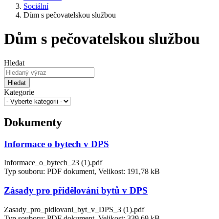
Sociální
Dům s pečovatelskou službou
Dům s pečovatelskou službou
Hledat
Hledat
Kategorie
Dokumenty
Informace o bytech v DPS
Informace_o_bytech_23 (1).pdf
Typ souboru: PDF dokument, Velikost: 191,78 kB
Zásady pro přidělování bytů v DPS
Zasady_pro_pidlovani_byt_v_DPS_3 (1).pdf
Typ souboru: PDF dokument, Velikost: 339,69 kB