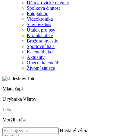
Dětmarovické okénko
Spolková činnost
Fotogalerie
Videokronika
Stav ovzduší
Útulek pro psy
Kronika obce
Brožura investic
Sportovní hala
Kalendář akcí
Aktuality
Obecní kalendář
Životní situace
Mladí čápi
U rybníka Větrov
Léto
Motýlí krása
Hledaný výraz