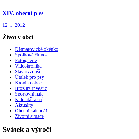
XIV. obecní ples
12. 1. 2012
Život v obci
Dětmarovické okénko
Spolková činnost
Fotogalerie
Videokronika
Stav ovzduší
Útulek pro psy
Kronika obce
Brožura investic
Sportovní hala
Kalendář akcí
Aktuality
Obecní kalendář
Životní situace
Svátek a výročí