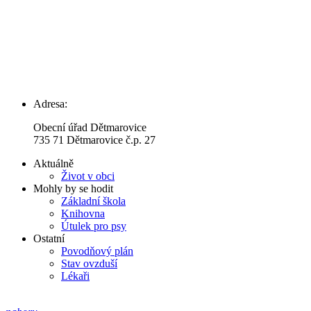
Adresa:
Obecní úřad Dětmarovice
735 71 Dětmarovice č.p. 27
Aktuálně
Život v obci
Mohly by se hodit
Základní škola
Knihovna
Útulek pro psy
Ostatní
Povodňový plán
Stav ovzduší
Lékaři