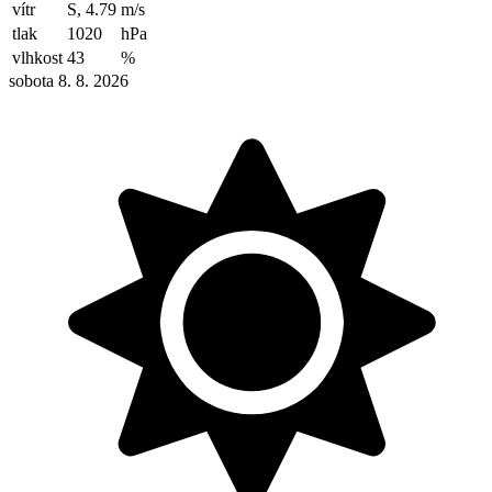
vítr
S, 4.79
m/s
tlak
1020
hPa
vlhkost
43
%
sobota 8. 8. 2026