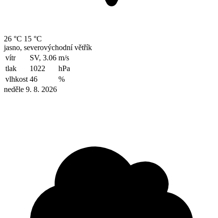
26 °C
15 °C
jasno, severovýchodní větřík
vítr
SV, 3.06
m/s
tlak
1022
hPa
vlhkost
46
%
neděle 9. 8. 2026