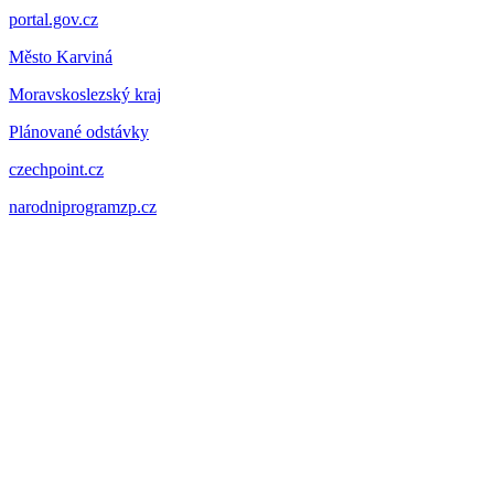
portal.gov.cz
Město Karviná
Moravskoslezský kraj
Plánované odstávky
czechpoint.cz
narodniprogramzp.cz