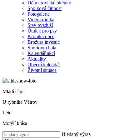
Dětmarovické okénko
Spolková činnost
Fotogalerie
Videokronika
Stav ovzduší
Útulek pro psy
Kronika obce
Brožura investic
Sportovní hala
Kalendář akcí
Aktuality
Obecní kalendář
Životní situace
Mladí čápi
U rybníka Větrov
Léto
Motýlí krása
Hledaný výraz