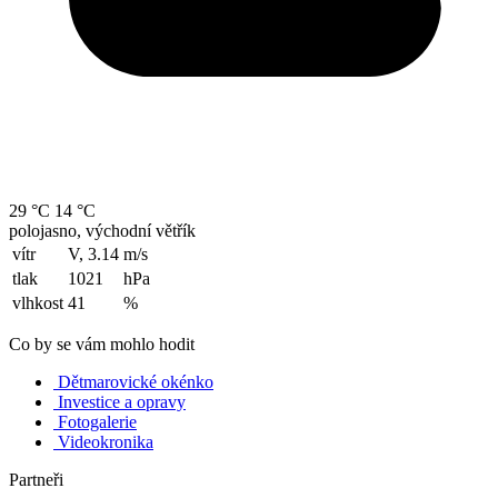
29 °C
14 °C
polojasno, východní větřík
vítr
V, 3.14
m/s
tlak
1021
hPa
vlhkost
41
%
Co by se vám mohlo hodit
Dětmarovické okénko
Investice a opravy
Fotogalerie
Videokronika
Partneři