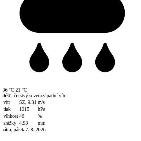
36 °C
21 °C
déšť, čerstvý severozápadní vítr
vítr
SZ, 9.31
m/s
tlak
1015
hPa
vlhkost
46
%
srážky
4.93
mm
zítra, pátek 7. 8. 2026