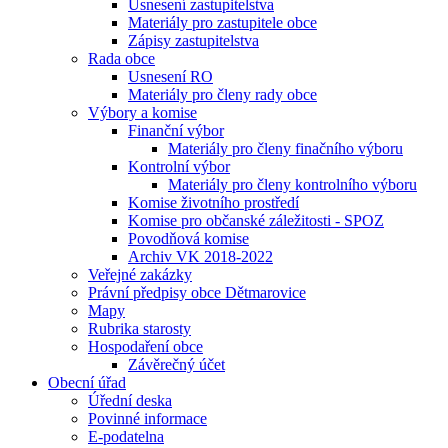
Usnesení zastupitelstva
Materiály pro zastupitele obce
Zápisy zastupitelstva
Rada obce
Usnesení RO
Materiály pro členy rady obce
Výbory a komise
Finanční výbor
Materiály pro členy finačního výboru
Kontrolní výbor
Materiály pro členy kontrolního výboru
Komise životního prostředí
Komise pro občanské záležitosti - SPOZ
Povodňová komise
Archiv VK 2018-2022
Veřejné zakázky
Právní předpisy obce Dětmarovice
Mapy
Rubrika starosty
Hospodaření obce
Závěrečný účet
Obecní úřad
Úřední deska
Povinné informace
E-podatelna