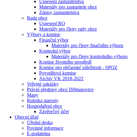
Usnesení zastupitelstva
Materiály pro zastupitele obce
Zápisy zastupitelstva
Rada obce
Usnesení RO
Materiály pro členy rady obce
Výbory a komise
Finanční výbor
Materiály pro členy finačního výboru
Kontrolní výbor
Materiály pro členy kontrolního výboru
Komise životního prostředí
Komise pro občanské záležitosti - SPOZ
Povodňová komise
Archiv VK 2018-2022
Veřejné zakázky
Právní předpisy obce Dětmarovice
Mapy
Rubrika starosty
Hospodaření obce
Závěrečný účet
Obecní úřad
Úřední deska
Povinné informace
E-podatelna