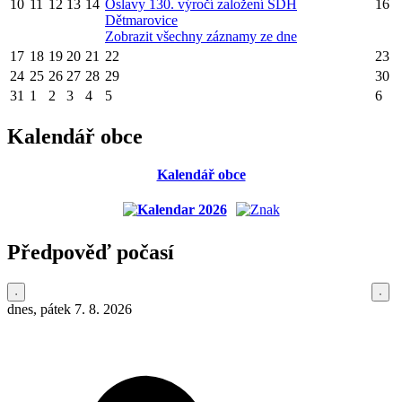
10
11
12
13
14
Oslavy 130. výročí založení SDH
16
Dětmarovice
Zobrazit všechny záznamy ze dne
17
18
19
20
21
22
23
24
25
26
27
28
29
30
31
1
2
3
4
5
6
Kalendář obce
Kalendář obce
Předpověď počasí
dnes, pátek 7. 8. 2026