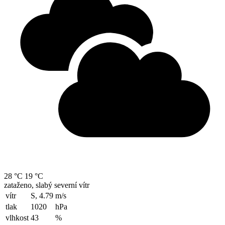
28 °C
19 °C
zataženo, slabý severní vítr
vítr
S, 4.79
m/s
tlak
1020
hPa
vlhkost
43
%