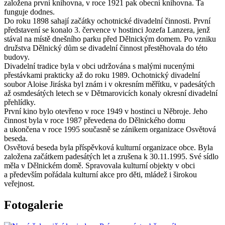
založena první knihovna, v roce 1921 pak obecní knihovna. Ta
funguje dodnes.
Do roku 1898 sahají začátky ochotnické divadelní činnosti. První
představení se konalo 3. července v hostinci Jozefa Lanzera, jenž
stával na místě dnešního parku před Dělnickým domem. Po vzniku
družstva Dělnický dům se divadelní činnost přestěhovala do této
budovy.
Divadelní tradice byla v obci udržována s malými nucenými
přestávkami prakticky až do roku 1989. Ochotnický divadelní
soubor Aloise Jiráska byl znám i v okresním měřítku, v padesátých
až osmdesátých letech se v Dětmarovicích konaly okresní divadelní
přehlídky.
První kino bylo otevřeno v roce 1949 v hostinci u Něbroje. Jeho
činnost byla v roce 1987 převedena do Dělnického domu
a ukončena v roce 1995 současně se zánikem organizace Osvětová
beseda.
Osvětová beseda byla příspěvková kulturní organizace obce. Byla
založena začátkem padesátých let a zrušena k 30.11.1995. Své sídlo
měla v Dělnickém domě. Spravovala kulturní objekty v obci
a především pořádala kulturní akce pro děti, mládež i širokou
veřejnost.
Fotogalerie