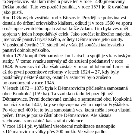
to Šepetovice. Stál tam mlýn a právě ten v roce 1430 jmenovaný
Držka prodal. Tato ves později zanikla, v roce 1571 je již uváděna
jako pustá.
Rod Držkových vystřídal rod z Březovic. Později se polovina vsi
dostala do držení orlovského kláštera, odkud ji v roce 1560 ve sporu
o nástupce zemřelého opata zabral kníže Adam. Tím byla ves opět
spojena v jeden hospodářský celek. Jako součást knížecího majetku,
jmenovitě panství fryštátského, sdílely Dětmarovice jeho osudy.
V poslední čtvrtině 17. století byly však již součástí taafovského
panství dolnolutyňského.
Roku 1792 koupil Dětmarovice Jan Larisch a spojil je s karvinskými
statky. V tomto svazku setrvaly až do zrušení poddanství v roce
1848. Pozemková držba však zůstala v rukou uhlobaronů Larischů
až do první pozemkové reformy v letech 1924 – 27, kdy byly
postátněny některé statky, ostatní vlastnictví bylo zrušeno
po osvobození v roce 1945.
V letech 1872 – 1875 byla k Dětmarovicím přičleněna samostatná
obec Koukolná (159 ha). Ta vznikla o řadu let později než
Dětmarovice. První dochovaná zmínka o samostatné obci Koukolná
pochází z roku 1447, kdy se objevuje na výčtu majetku Fryštátska.
Po více než 400 let to byla samostatná ves, která měla i svou vlastní
pečeť. Dnes je pouze částí obce Dětmarovice. Ale zůstala
zachována samostatná katastrální evidence.
V roce 1914 při vyhlášení všeobecné mobilizace nastoupilo
z Dětmarovic do války přes 200 mužů. Ve válce padlo