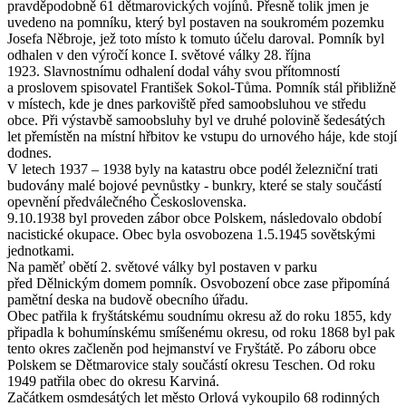
pravděpodobně 61 dětmarovických vojínů. Přesně tolik jmen je
uvedeno na pomníku, který byl postaven na soukromém pozemku
Josefa Něbroje, jež toto místo k tomuto účelu daroval. Pomník byl
odhalen v den výročí konce I. světové války 28. října
1923. Slavnostnímu odhalení dodal váhy svou přítomností
a proslovem spisovatel František Sokol-Tůma. Pomník stál přibližně
v místech, kde je dnes parkoviště před samoobsluhou ve středu
obce. Při výstavbě samoobsluhy byl ve druhé polovině šedesátých
let přemístěn na místní hřbitov ke vstupu do urnového háje, kde stojí
dodnes.
V letech 1937 – 1938 byly na katastru obce podél železniční trati
budovány malé bojové pevnůstky - bunkry, které se staly součástí
opevnění předválečného Československa.
9.10.1938 byl proveden zábor obce Polskem, následovalo období
nacistické okupace. Obec byla osvobozena 1.5.1945 sovětskými
jednotkami.
Na paměť obětí 2. světové války byl postaven v parku
před Dělnickým domem pomník. Osvobození obce zase připomíná
pamětní deska na budově obecního úřadu.
Obec patřila k fryštátskému soudnímu okresu až do roku 1855, kdy
připadla k bohumínskému smíšenému okresu, od roku 1868 byl pak
tento okres začleněn pod hejmanství ve Fryštátě. Po záboru obce
Polskem se Dětmarovice staly součástí okresu Teschen. Od roku
1949 patřila obec do okresu Karviná.
Začátkem osmdesátých let město Orlová vykoupilo 68 rodinných