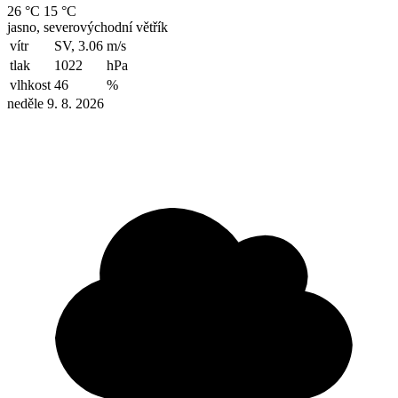
26 °C
15 °C
jasno, severovýchodní větřík
vítr
SV, 3.06
m/s
tlak
1022
hPa
vlhkost
46
%
neděle 9. 8. 2026