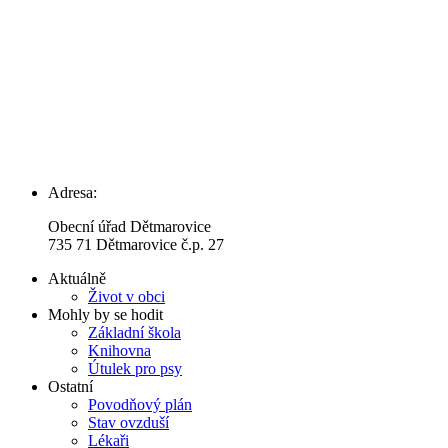
Adresa:
Obecní úřad Dětmarovice
735 71 Dětmarovice č.p. 27
Aktuálně
Život v obci
Mohly by se hodit
Základní škola
Knihovna
Útulek pro psy
Ostatní
Povodňový plán
Stav ovzduší
Lékaři