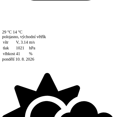
29 °C
14 °C
polojasno, východní větřík
vítr
V, 3.14
m/s
tlak
1021
hPa
vlhkost
41
%
pondělí 10. 8. 2026