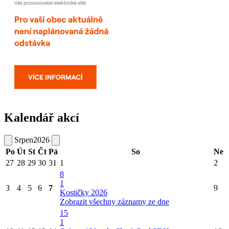
Kalendář akcí
Srpen
2026
Po
Út
St
Čt
Pá
So
Ne
27
28
29
30
31
1
2
8
1
3
4
5
6
7
9
Kostičky 2026
Zobrazit všechny záznamy ze dne
15
1