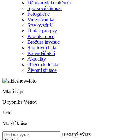
Dětmarovické okénko
Spolková činnost
Fotogalerie
Videokronika
Stav ovzduší
Útulek pro psy
Kronika obce
Brožura investic
Sportovní hala
Kalendář akcí
Aktuality
Obecní kalendář
Životní situace
Mladí čápi
U rybníka Větrov
Léto
Motýlí krása
Hledaný výraz