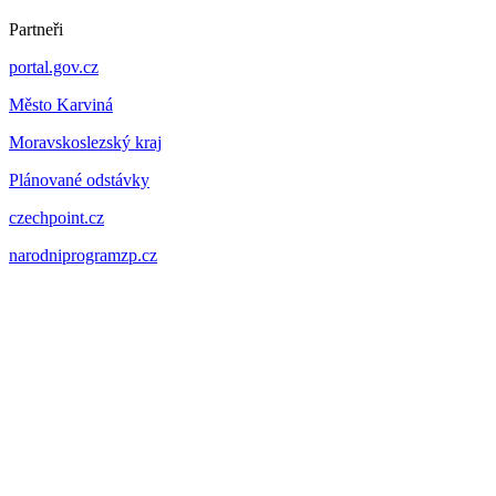
Partneři
portal.gov.cz
Město Karviná
Moravskoslezský kraj
Plánované odstávky
czechpoint.cz
narodniprogramzp.cz