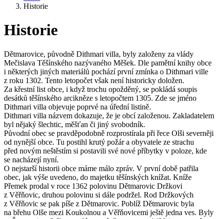
Historie
Historie
Dětmarovice, původně Dithmari villa, byly založeny za vlády
Mečislava Těšínského nazývaného Měšek. Dle pamětní knihy obce
i některých jiných materiálů pochází první zmínka o Dithmari ville
z roku 1302. Tento letopočet však není historicky doložen.
Za křestní list obce, i když trochu opožděný, se pokládá soupis
desátků těšínského arcikněze s letopočtem 1305. Zde se jméno
Dithmari villa objevuje poprvé na úřední listině.
Dithmari villa názvem dokazuje, že je obcí založenou. Zakladatelem
byl nějaký šlechtic, měšťan či jiný svobodník.
Původní obec se pravděpodobně rozprostírala při řece Olši severněji
od nynější obce. Tu postihl krutý požár a obyvatele ze strachu
před novým neštěstím si postavili své nové příbytky v poloze, kde
se nacházejí nyní.
O nejstarší historii obce máme málo zpráv. V první době patřila
obec, jak výše uvedeno, do majetku těšínských knížat. Kníže
Přemek prodal v roce 1362 polovinu Dětmarovic Držkovi
z Věřňovic, druhou polovinu si dále podržel. Rod Držkových
z Věřňovic se pak píše z Dětmarovic. Poblíž Dětmarovic byla
na břehu Olše mezi Koukolnou a Věřňovicemi ještě jedna ves. Byly