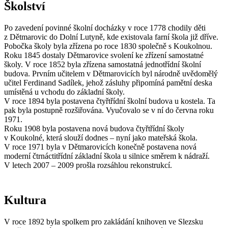
Školství
Po zavedení povinné školní docházky v roce 1778 chodily děti
z Dětmarovic do Dolní Lutyně, kde existovala farní škola již dříve.
Pobočka školy byla zřízena po roce 1830 společně s Koukolnou.
Roku 1845 dostaly Dětmarovice svolení ke zřízení samostatné
školy. V roce 1852 byla zřízena samostatná jednotřídní školní
budova. Prvním učitelem v Dětmarovicích byl národně uvědomělý
učitel Ferdinand Sadílek, jehož zásluhy připomíná pamětní deska
umístěná u vchodu do základní školy.
V roce 1894 byla postavena čtyřtřídní školní budova u kostela. Ta
pak byla postupně rozšiřována. Vyučovalo se v ní do června roku
1971.
Roku 1908 byla postavena nová budova čtyřtřídní školy
v Koukolné, která slouží dodnes – nyní jako mateřská škola.
V roce 1971 byla v Dětmarovicích konečně postavena nová
moderní čtrnáctitřídní základní škola u silnice směrem k nádraží.
V letech 2007 – 2009 prošla rozsáhlou rekonstrukcí.
Kultura
V roce 1892 byla spolkem pro zakládání knihoven ve Slezsku