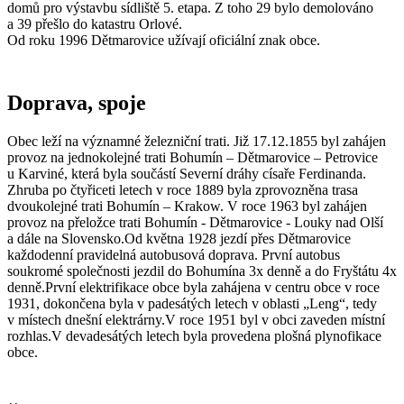
domů pro výstavbu sídliště 5. etapa. Z toho 29 bylo demolováno
a 39 přešlo do katastru Orlové.
Od roku 1996 Dětmarovice užívají oficiální znak obce.
Doprava, spoje
Obec leží na významné železniční trati. Již 17.12.1855 byl zahájen
provoz na jednokolejné trati Bohumín – Dětmarovice – Petrovice
u Karviné, která byla součástí Severní dráhy císaře Ferdinanda.
Zhruba po čtyřiceti letech v roce 1889 byla zprovozněna trasa
dvoukolejné trati Bohumín – Krakow. V roce 1963 byl zahájen
provoz na přeložce trati Bohumín - Dětmarovice - Louky nad Olší
a dále na Slovensko.Od května 1928 jezdí přes Dětmarovice
každodenní pravidelná autobusová doprava. První autobus
soukromé společnosti jezdil do Bohumína 3x denně a do Fryštátu 4x
denně.První elektrifikace obce byla zahájena v centru obce v roce
1931, dokončena byla v padesátých letech v oblasti „Leng“, tedy
v místech dnešní elektrárny.V roce 1951 byl v obci zaveden místní
rozhlas.V devadesátých letech byla provedena plošná plynofikace
obce.