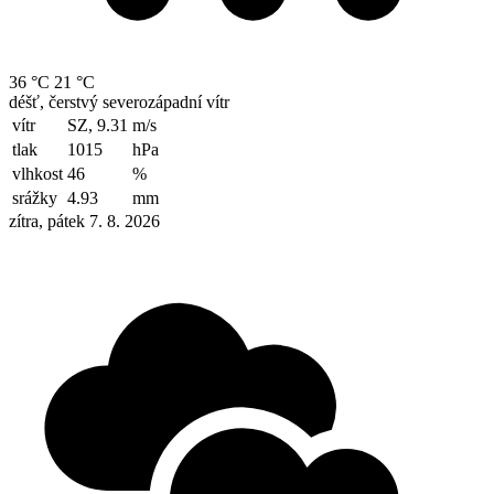
36 °C
21 °C
déšť, čerstvý severozápadní vítr
vítr
SZ, 9.31
m/s
tlak
1015
hPa
vlhkost
46
%
srážky
4.93
mm
zítra, pátek 7. 8. 2026