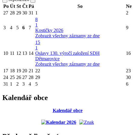
Po
Út
St
Čt
Pá
So
Ne
27
28
29
30
31
1
2
8
1
3
4
5
6
7
9
Kostičky 2026
Zobrazit všechny záznamy ze dne
15
1
10
11
12
13
14
Oslavy 130. výročí založení SDH
16
Dětmarovice
Zobrazit všechny záznamy ze dne
17
18
19
20
21
22
23
24
25
26
27
28
29
30
31
1
2
3
4
5
6
Kalendář obce
Kalendář obce