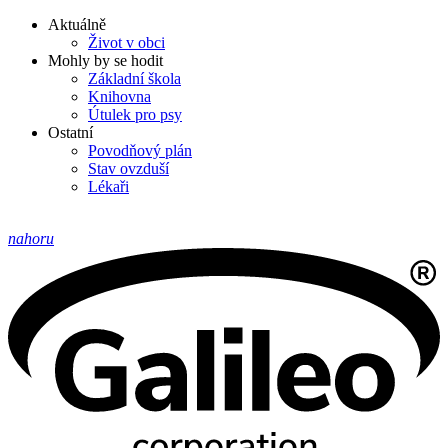
Aktuálně
Život v obci
Mohly by se hodit
Základní škola
Knihovna
Útulek pro psy
Ostatní
Povodňový plán
Stav ovzduší
Lékaři
nahoru