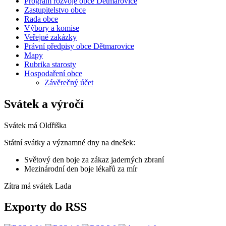
Program rozvoje obce Dětmarovice
Zastupitelstvo obce
Rada obce
Výbory a komise
Veřejné zakázky
Právní předpisy obce Dětmarovice
Mapy
Rubrika starosty
Hospodaření obce
Závěrečný účet
Svátek a výročí
Svátek má
Oldřiška
Státní svátky a významné dny na dnešek:
Světový den boje za zákaz jaderných zbraní
Mezinárodní den boje lékařů za mír
Zítra má svátek
Lada
Exporty do RSS