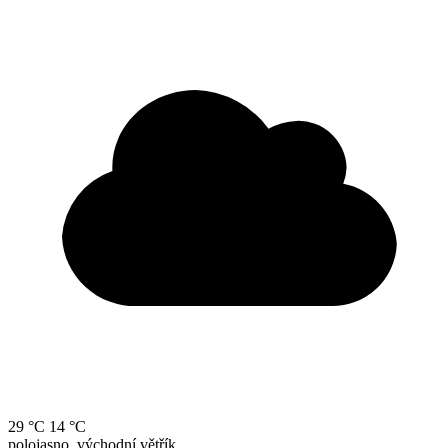
29 °C
14 °C
polojasno, východní větřík