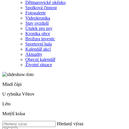
Dětmarovické okénko
Spolková činnost
Fotogalerie
Videokronika
Stav ovzduší
Útulek pro psy
Kronika obce
Brožura investic
Sportovní hala
Kalendář akcí
Aktuality
Obecní kalendář
Životní situace
Mladí čápi
U rybníka Větrov
Léto
Motýlí krása
Hledaný výraz