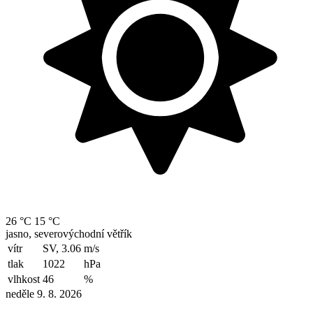
26 °C
15 °C
jasno, severovýchodní větřík
vítr
SV, 3.06
m/s
tlak
1022
hPa
vlhkost
46
%
neděle 9. 8. 2026