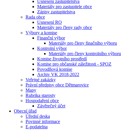
Usnesení zastupitelstva
Materiály pro zastupitele obce
Zápisy zastupitelstva
Rada obce
Usnesení RO
Materiály pro členy rady obce
Výbory a komise
Finanční výbor
Materiály pro členy finačního výboru
Kontrolní výbor
Materiály pro členy kontrolního výboru
Komise životního prostředí
Komise pro občanské záležitosti - SPOZ
Povodňová komise
Archiv VK 2018-2022
Veřejné zakázky
Právní předpisy obce Dětmarovice
Mapy
Rubrika starosty
Hospodaření obce
Závěrečný účet
Obecní úřad
Úřední deska
Povinné informace
E-podatelna