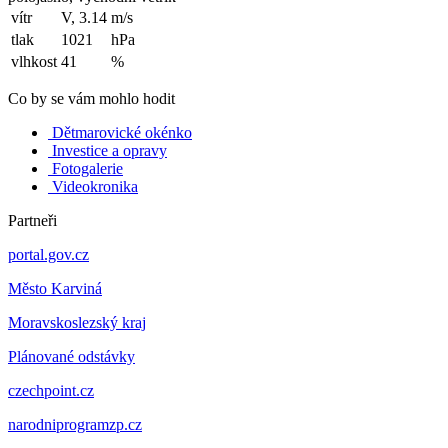
vítr
V, 3.14
m/s
tlak
1021
hPa
vlhkost
41
%
Co by se vám mohlo hodit
Dětmarovické okénko
Investice a opravy
Fotogalerie
Videokronika
Partneři
portal.gov.cz
Město Karviná
Moravskoslezský kraj
Plánované odstávky
czechpoint.cz
narodniprogramzp.cz