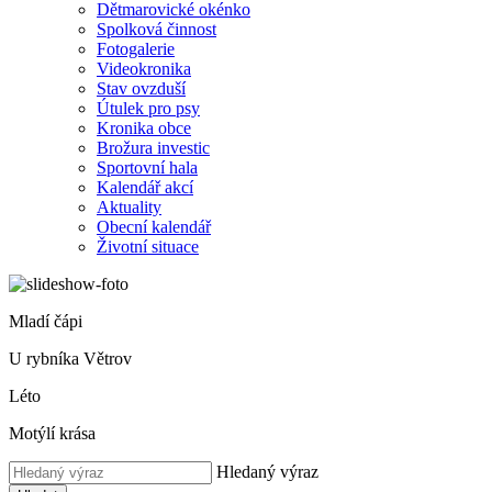
Dětmarovické okénko
Spolková činnost
Fotogalerie
Videokronika
Stav ovzduší
Útulek pro psy
Kronika obce
Brožura investic
Sportovní hala
Kalendář akcí
Aktuality
Obecní kalendář
Životní situace
Mladí čápi
U rybníka Větrov
Léto
Motýlí krása
Hledaný výraz