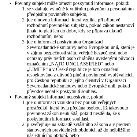
Povinný subjekt může omezit poskytnutí informace, pokud:
se vztahuje výlučně k vnitřním pokynům a personálním
předpisům povinného subjektu,
jde o novou informaci, která vznikla při přípravě
rozhodnutí povinného subjektu, pokud zákon nestanoví
jinak; to platí jen do doby, kdy se příprava ukončí
rozhodnutím, nebo
jde o informaci poskytnutou Organizací
Severoatlantické smlouvy nebo Evropskou unií, která je
v zájmu bezpečnosti státu, veřejné bezpečnosti nebo
ochrany práv třetích osob chráněna uvedenými původci
označením „NATO UNCLASSIFIED“ nebo
„LIMITE“ a v České republice je toto označení
respektováno z důvodů plnění povinností vyplývajících
pro Českou republiku z jejího členství v Organizaci
Severoatlantické smlouvy nebo Evropské unii, pokud
původce nedal k poskytnutí souhlas.
Povinný subjekt informaci neposkytne, pokud:
jde o informaci vzniklou bez použití veřejných
prostředků, která byla předána osobou, jíž takovouto
povinnost zákon neukládá, pokud nesdělila, že s
poskytnutím informace souhlasí,
ji zveřejňuje na základě zvláštního zákona a v předem
stanovených pravidelných obdobích až do nejbližšího
následujícího období, nebo