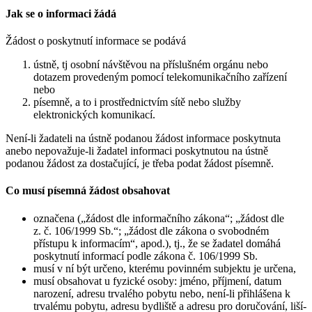
Jak se o informaci žádá
Žádost o poskytnutí informace se podává
ústně, tj osobní návštěvou na příslušném orgánu nebo
dotazem provedeným pomocí telekomunikačního zařízení
nebo
písemně, a to i prostřednictvím sítě nebo služby
elektronických komunikací.
Není-li žadateli na ústně podanou žádost informace poskytnuta
anebo nepovažuje-li žadatel informaci poskytnutou na ústně
podanou žádost za dostačující, je třeba podat žádost písemně.
Co musí písemná žádost obsahovat
označena („žádost dle informačního zákona“; „žádost dle
z. č. 106/1999 Sb.“; „žádost dle zákona o svobodném
přístupu k informacím“, apod.), tj., že se žadatel domáhá
poskytnutí informací podle zákona č. 106/1999 Sb.
musí v ní být určeno, kterému povinném subjektu je určena,
musí obsahovat u fyzické osoby: jméno, příjmení, datum
narození, adresu trvalého pobytu nebo, není-li přihlášena k
trvalému pobytu, adresu bydliště a adresu pro doručování, liší-