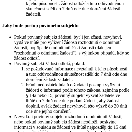
k jeho působnosti, žádost odloží a tuto odůvodněnou
skutečnost sdělí do 7 dnů ode dne doručení žádosti
žadateli,
Jaký bude postup povinného subjektu
Pokud povinný subjekt žádosti, byť i jen zčásti, nevyhoví,
vydá ve lhůtě pro vyřízení žádosti rozhodnutí o odmítnutí
žádosti, popřípadě o odmítnutí části žádosti (dále jen
"rozhodnutí o odmítnutí žádosti"), s výjimkou případů, kdy se
žádost odloží.
Povinný subjekt žádost odloží, pokud:
se požadované informace nevztahují k jeho působnosti
a tuto odůvodněnou skutečnost sdělí do 7 dnů ode dne
doručení žádosti žadateli,
bránil nedostatek údajů o žadateli postupu vyřízení
žádosti o informaci podle tohoto zákona, zejména podle
§ 14a nebo 15, povinný subjekt vyzval žadatele ve
lhůtě do 7 dnů ode dne podání žádosti, aby žádost
doplnil, avšak žadatel nevyhověl této výzvě do 30 dnů
ode dne jejího doručení.
Nevydá-li povinný subjekt rozhodnutí o odmítnutí žádosti,
nebo pokud povinný subjekt žádost neodloží, poskytne
informaci v souladu se žádostí ve lhůtě nejpozději do 15 dnů