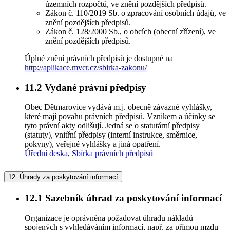
územních rozpočtů, ve znění pozdějších předpisů.
Zákon č. 110/2019 Sb. o zpracování osobních údajů, ve
znění pozdějších předpisů.
Zákon č. 128/2000 Sb., o obcích (obecní zřízení), ve
znění pozdějších předpisů.
Úplné znění právních předpisů je dostupné na
http://aplikace.mvcr.cz/sbirka-zakonu/
11.2
Vydané právní předpisy
Obec Dětmarovice vydává m.j. obecně závazné vyhlášky,
které mají povahu právních předpisů. Vznikem a účinky se
tyto právní akty odlišují. Jedná se o statutární předpisy
(statuty), vnitřní předpisy (interní instrukce, směrnice,
pokyny), veřejné vyhlášky a jiná opatření.
Úřední deska
,
Sbírka právních předpisů
12.
Úhrady za poskytování informací
12.1
Sazebník úhrad za poskytování informací
Organizace je oprávněna požadovat úhradu nákladů
spojených s vyhledáváním informací, např. za přímou mzdu