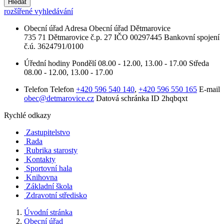
Hledat
rozšířené vyhledávání
Obecní úřad
Adresa
Obecní úřad Dětmarovice
735 71 Dětmarovice č.p. 27
IČO
00297445
Bankovní spojení
č.ú. 3624791/0100
Úřední hodiny
Pondělí
08.00 - 12.00, 13.00 - 17.00
Středa
08.00 - 12.00, 13.00 - 17.00
Telefon
Telefon
+420 596 540 140
,
+420 596 550 165
E-mail
obec@detmarovice.cz
Datová schránka ID
2hqbqxt
Rychlé odkazy
Zastupitelstvo
Rada
Rubrika starosty
Kontakty
Sportovní hala
Knihovna
Základní škola
Zdravotní středisko
Úvodní stránka
Obecní úřad