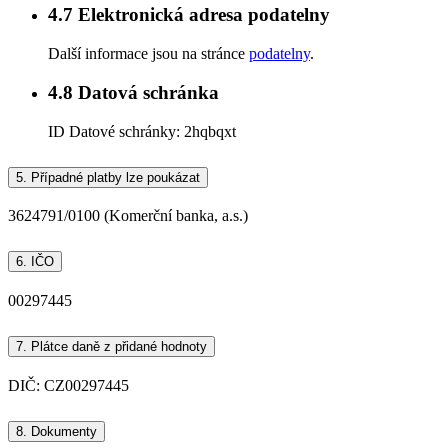
4.7
Elektronická adresa podatelny
Další informace jsou na stránce
podatelny
.
4.8
Datová schránka
ID Datové schránky:
2hqbqxt
5.
Případné platby lze poukázat
3624791/0100 (Komerční banka, a.s.)
6.
IČO
00297445
7.
Plátce daně z přidané hodnoty
DIČ: CZ00297445
8.
Dokumenty