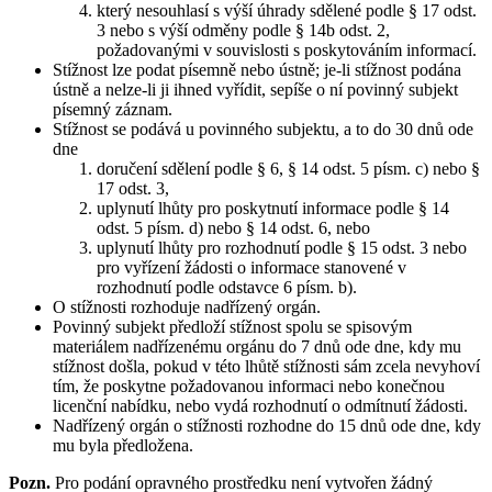
který nesouhlasí s výší úhrady sdělené podle § 17 odst.
3 nebo s výší odměny podle § 14b odst. 2,
požadovanými v souvislosti s poskytováním informací.
Stížnost lze podat písemně nebo ústně; je-li stížnost podána
ústně a nelze-li ji ihned vyřídit, sepíše o ní povinný subjekt
písemný záznam.
Stížnost se podává u povinného subjektu, a to do 30 dnů ode
dne
doručení sdělení podle § 6, § 14 odst. 5 písm. c) nebo §
17 odst. 3,
uplynutí lhůty pro poskytnutí informace podle § 14
odst. 5 písm. d) nebo § 14 odst. 6, nebo
uplynutí lhůty pro rozhodnutí podle § 15 odst. 3 nebo
pro vyřízení žádosti o informace stanovené v
rozhodnutí podle odstavce 6 písm. b).
O stížnosti rozhoduje nadřízený orgán.
Povinný subjekt předloží stížnost spolu se spisovým
materiálem nadřízenému orgánu do 7 dnů ode dne, kdy mu
stížnost došla, pokud v této lhůtě stížnosti sám zcela nevyhoví
tím, že poskytne požadovanou informaci nebo konečnou
licenční nabídku, nebo vydá rozhodnutí o odmítnutí žádosti.
Nadřízený orgán o stížnosti rozhodne do 15 dnů ode dne, kdy
mu byla předložena.
Pozn.
Pro podání opravného prostředku není vytvořen žádný