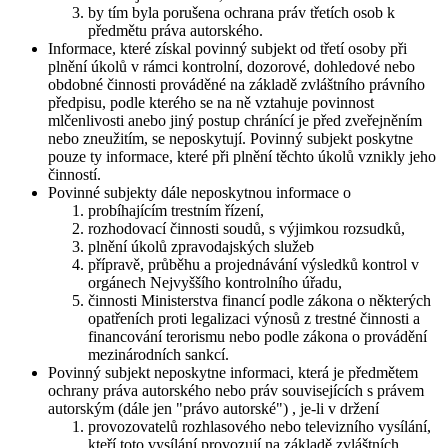
by tím byla porušena ochrana práv třetích osob k
předmětu práva autorského.
Informace, které získal povinný subjekt od třetí osoby při
plnění úkolů v rámci kontrolní, dozorové, dohledové nebo
obdobné činnosti prováděné na základě zvláštního právního
předpisu, podle kterého se na ně vztahuje povinnost
mlčenlivosti anebo jiný postup chránící je před zveřejněním
nebo zneužitím, se neposkytují. Povinný subjekt poskytne
pouze ty informace, které při plnění těchto úkolů vznikly jeho
činností.
Povinné subjekty dále neposkytnou informace o
probíhajícím trestním řízení,
rozhodovací činnosti soudů, s výjimkou rozsudků,
plnění úkolů zpravodajských služeb
přípravě, průběhu a projednávání výsledků kontrol v
orgánech Nejvyššího kontrolního úřadu,
činnosti Ministerstva financí podle zákona o některých
opatřeních proti legalizaci výnosů z trestné činnosti a
financování terorismu nebo podle zákona o provádění
mezinárodních sankcí.
Povinný subjekt neposkytne informaci, která je předmětem
ochrany práva autorského nebo práv souvisejících s právem
autorským (dále jen "právo autorské") , je-li v držení
provozovatelů rozhlasového nebo televizního vysílání,
kteří toto vysílání provozují na základě zvláštních