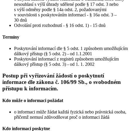
nesouhlasí s výší úhrady sdělené podle § 17 odst. 3 nebo
s výší odměny podle § 14a odst. 2, požadovanými
v souvislosti s poskytováním informací - § 16a odst. 3 –
30 dnů
Odvolání proti rozhodnutí - § 16 odst. 1) - 15 dnů
Termíny
Poskytování informací dle § 5 odst. 1 způsobem umožňujícím
dálkový přístup (§ 5 odst. 2) - od 1.1.2001
Poskytování informací z registrů způsobem umožňujícím
dálkový přístup (§ 5 odst. 3) - od 1. 1. 2002
Postup při vyřizování žádostí o poskytnutí
informace dle zákona č. 106/99 Sb., o svobodném
přístupu k informacím.
Kdo může o informaci požádat
o informaci může žádat každá fyzická nebo právnická osoba,
přičemž nemusí zdůvodňovat proč o informaci žádá
Kdo informaci poskytne