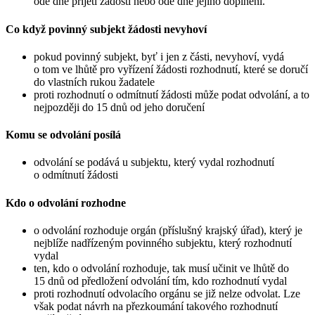
ode dne přijetí žádosti nebo ode dne jejího doplnění.
Co když povinný subjekt žádosti nevyhoví
pokud povinný subjekt, byť i jen z části, nevyhoví, vydá
o tom ve lhůtě pro vyřízení žádosti rozhodnutí, které se doručí
do vlastních rukou žadatele
proti rozhodnutí o odmítnutí žádosti může podat odvolání, a to
nejpozději do 15 dnů od jeho doručení
Komu se odvolání posílá
odvolání se podává u subjektu, který vydal rozhodnutí
o odmítnutí žádosti
Kdo o odvolání rozhodne
o odvolání rozhoduje orgán (příslušný krajský úřad), který je
nejblíže nadřízeným povinného subjektu, který rozhodnutí
vydal
ten, kdo o odvolání rozhoduje, tak musí učinit ve lhůtě do
15 dnů od předložení odvolání tím, kdo rozhodnutí vydal
proti rozhodnutí odvolacího orgánu se již nelze odvolat. Lze
však podat návrh na přezkoumání takového rozhodnutí