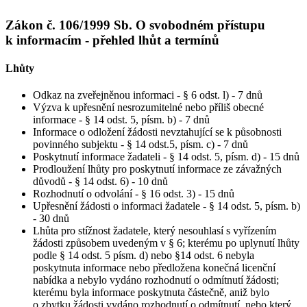
Zákon č. 106/1999 Sb. O svobodném přístupu
k informacím - přehled lhůt a termínů
Lhůty
Odkaz na zveřejněnou informaci - § 6 odst. l) - 7 dnů
Výzva k upřesnění nesrozumitelné nebo příliš obecné
informace - § 14 odst. 5, písm. b) - 7 dnů
Informace o odložení žádosti nevztahující se k působnosti
povinného subjektu - § 14 odst.5, písm. c) - 7 dnů
Poskytnutí informace žadateli - § 14 odst. 5, písm. d) - 15 dnů
Prodloužení lhůty pro poskytnutí informace ze závažných
důvodů - § 14 odst. 6) - 10 dnů
Rozhodnutí o odvolání - § 16 odst. 3) - 15 dnů
Upřesnění žádosti o informaci žadatele - § 14 odst. 5, písm. b)
- 30 dnů
Lhůta pro stížnost žadatele, který nesouhlasí s vyřízením
žádosti způsobem uvedeným v § 6; kterému po uplynutí lhůty
podle § 14 odst. 5 písm. d) nebo §14 odst. 6 nebyla
poskytnuta informace nebo předložena konečná licenční
nabídka a nebylo vydáno rozhodnutí o odmítnutí žádosti;
kterému byla informace poskytnuta částečně, aniž bylo
o zbytku žádosti vydáno rozhodnutí o odmítnutí, nebo který