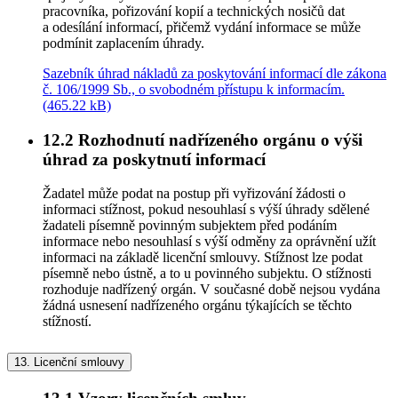
pracovníka, pořizování kopií a technických nosičů dat
a odesílání informací, přičemž vydání informace se může
podmínit zaplacením úhrady.
Sazebník úhrad nákladů za poskytování informací dle zákona
č. 106/1999 Sb., o svobodném přístupu k informacím.
(465.22 kB)
12.2
Rozhodnutí nadřízeného orgánu o výši
úhrad za poskytnutí informací
Žadatel může podat na postup při vyřizování žádosti o
informaci stížnost, pokud nesouhlasí s výší úhrady sdělené
žadateli písemně povinným subjektem před podáním
informace nebo nesouhlasí s výší odměny za oprávnění užít
informaci na základě licenční smlouvy. Stížnost lze podat
písemně nebo ústně, a to u povinného subjektu. O stížnosti
rozhoduje nadřízený orgán. V současné době nejsou vydána
žádná usnesení nadřízeného orgánu týkajících se těchto
stížností.
13.
Licenční smlouvy