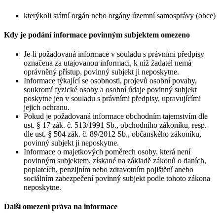
kterýkoli státní orgán nebo orgány územní samosprávy (obce)
Kdy je podání informace povinným subjektem omezeno
Je-li požadovaná informace v souladu s právními předpisy
označena za utajovanou informaci, k níž žadatel nemá
oprávněný přístup, povinný subjekt ji neposkytne.
Informace týkající se osobnosti, projevů osobní povahy,
soukromí fyzické osoby a osobní údaje povinný subjekt
poskytne jen v souladu s právními předpisy, upravujícími
jejich ochranu.
Pokud je požadovaná informace obchodním tajemstvím dle
ust. § 17 zák. č. 513/1991 Sb., obchodního zákoníku, resp.
dle ust. § 504 zák. č. 89/2012 Sb., občanského zákoníku,
povinný subjekt ji neposkytne.
Informace o majetkových poměrech osoby, která není
povinným subjektem, získané na základě zákonů o daních,
poplatcích, penzijním nebo zdravotním pojištění anebo
sociálním zabezpečení povinný subjekt podle tohoto zákona
neposkytne.
Další omezení práva na informace