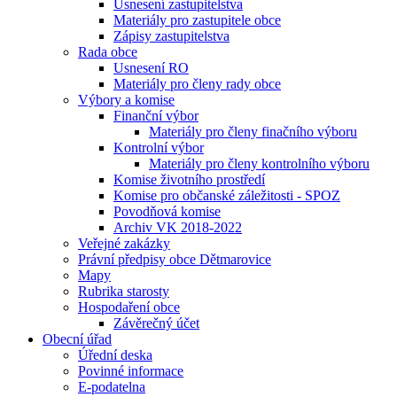
Usnesení zastupitelstva
Materiály pro zastupitele obce
Zápisy zastupitelstva
Rada obce
Usnesení RO
Materiály pro členy rady obce
Výbory a komise
Finanční výbor
Materiály pro členy finačního výboru
Kontrolní výbor
Materiály pro členy kontrolního výboru
Komise životního prostředí
Komise pro občanské záležitosti - SPOZ
Povodňová komise
Archiv VK 2018-2022
Veřejné zakázky
Právní předpisy obce Dětmarovice
Mapy
Rubrika starosty
Hospodaření obce
Závěrečný účet
Obecní úřad
Úřední deska
Povinné informace
E-podatelna