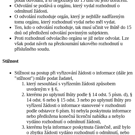
podat odvolání, a to nejpozději do 15 dnů od jeho doručení.
Odvolání se podává u orgánu, který vydal rozhodnutí o
odmítnutí žádosti.
O odvolání rozhoduje orgán, který je nejblíže nadřízeným
tomu orgánu, který rozhodnutí vydal nebo měl vydat.
Ten, kdo o odvolání rozhoduje, tak musí učinit ve lhůtě do 15
dnů od předložení odvolání povinným subjektem.
Proti rozhodnutí odvolacího orgánu se již nelze odvolat. Lze
však podat návrh na přezkoumání takového rozhodnutí u
příslušného soudu.
Stížnost
Stížnost na postup při vyřizování žádosti o informace (dále jen
"stížnost") může podat žadatel,
který nesouhlasí s vyřízením žádosti způsobem
uvedeným v § 6,
kterému po uplynutí lhůty podle § 14 odst. 5 písm. d), §
14 odst. 6 nebo § 15 odst. 3 nebo po uplynutí lhůty pro
vyřízení žádosti o informace stanovené v rozhodnutí
podle odstavce 6 písm. b) nebyla poskytnuta informace
nebo předložena konečná licenční nabídka a nebylo
vydáno rozhodnutí o odmítnutí žádosti,
kterému byla informace poskytnuta částečně, aniž bylo
o zbytku žádosti vydáno rozhodnutí o odmítnutí, nebo