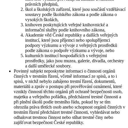
právních předpisů,
škol a školských zařízení, které jsou součástí vzdělávací
soustavy podle školského zákona a podle zákona o
vysokých školách,
knihoven poskytujících veřejné knihovnické a
informační služby podle knihovního zákona,
Akademie věd České republiky a dalších veřejných
institucí, které jsou příjemci nebo spolupříjemci
podpory výzkumu a vývoje z veřejných prostředků
podle zákona o podpoře výzkumu a vývoje, nebo
kulturních institucí hospodařících s veřejnými
prostředky, jako jsou muzea, galerie, divadla, orchestry
a další umělecké soubory.
Povinný subjekt neposkytne informaci o činnosti orgánů
činných v trestním řízení, včetně informací ze spisů, a to i
spisů, v nichž nebylo zahájeno trestní řízení, dokumentů,
materiálů a zpráv o postupu při prověřování oznámení, které
vznikly činností těchto orgánů při ochraně bezpečnosti osob,
majetku a veřejného pořádku, předcházení trestné činnosti a
při plnění úkolů podle trestního řádu, pokud by se tím
ohrozila práva třetích osob anebo schopnost orgánů činných v
trestním řízení předcházet trestné činnosti, vyhledávat nebo
odhalovat trestnou činnost nebo stíhat trestné činy nebo
zajišťovat bezpečnost České republiky.