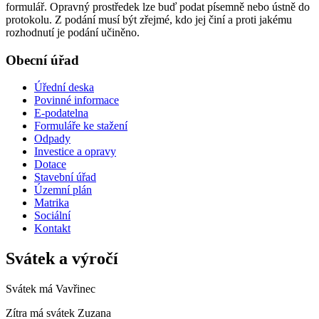
formulář. Opravný prostředek lze buď podat písemně nebo ústně do
protokolu. Z podání musí být zřejmé, kdo jej činí a proti jakému
rozhodnutí je podání učiněno.
Obecní úřad
Úřední deska
Povinné informace
E-podatelna
Formuláře ke stažení
Odpady
Investice a opravy
Dotace
Stavební úřad
Územní plán
Matrika
Sociální
Kontakt
Svátek a výročí
Svátek má
Vavřinec
Zítra má svátek
Zuzana