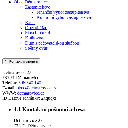
Obec Dětmarovice
Zastupitelstvo
Finanční výbor zastupitelstva
Kontrolní výbor zastupitelstva
Rada
Obecní úřad
Stavební úřad
Knihovna
Dům s pečovatelskou službou
Sběrný dvůr
4.
Kontaktní spojení
Dětmarovice 27
735 71 Dětmarovice
Telefon:
596 540 140
E-mail:
obec@detmarovice.cz
WWW:
detmarovice.cz
ID Datové schránky:
2hqbqxt
4.1
Kontaktní poštovní adresa
Dětmarovice 27
735 71 Dětmarovice