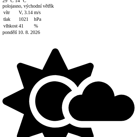
29 °C
14 °C
polojasno, východní větřík
vítr
V, 3.14
m/s
tlak
1021
hPa
vlhkost
41
%
pondělí 10. 8. 2026