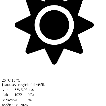
26 °C
15 °C
jasno, severovýchodní větřík
vítr
SV, 3.06
m/s
tlak
1022
hPa
vlhkost
46
%
neděle 9. 8. 2026