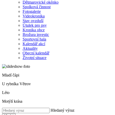
Dětmarovické okénko
Spolková činnost
Fotogalerie
Videokronika
Stav ovzduší
Útulek pro psy
Kronika obce
Brožura investic
Sportovní hala
Kalendář akcí
Aktuality
Obecní kalendář
Životní situace
Mladí čápi
U rybníka Větrov
Léto
Motýlí krása
Hledaný výraz