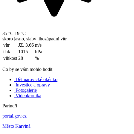
35 °C
19 °C
skoro jasno, slabý jihozápadní vítr
vítr
JZ, 3.66
m/s
tlak
1015
hPa
vlhkost
28
%
Co by se vám mohlo hodit
Dětmarovické okénko
Investice a opravy
Fotogalerie
Videokronika
Partneři
portal.gov.cz
Město Karviná