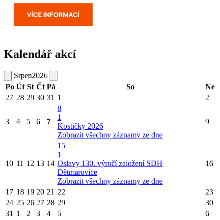
Kalendář akcí
Srpen
2026
Po
Út
St
Čt
Pá
So
Ne
27
28
29
30
31
1
2
8
1
3
4
5
6
7
9
Kostičky 2026
Zobrazit všechny záznamy ze dne
15
1
10
11
12
13
14
Oslavy 130. výročí založení SDH
16
Dětmarovice
Zobrazit všechny záznamy ze dne
17
18
19
20
21
22
23
24
25
26
27
28
29
30
31
1
2
3
4
5
6