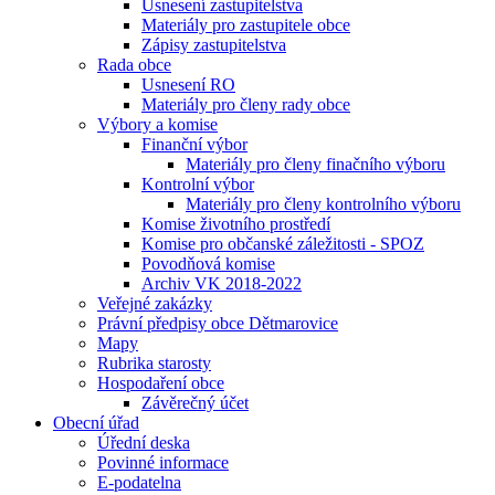
Usnesení zastupitelstva
Materiály pro zastupitele obce
Zápisy zastupitelstva
Rada obce
Usnesení RO
Materiály pro členy rady obce
Výbory a komise
Finanční výbor
Materiály pro členy finačního výboru
Kontrolní výbor
Materiály pro členy kontrolního výboru
Komise životního prostředí
Komise pro občanské záležitosti - SPOZ
Povodňová komise
Archiv VK 2018-2022
Veřejné zakázky
Právní předpisy obce Dětmarovice
Mapy
Rubrika starosty
Hospodaření obce
Závěrečný účet
Obecní úřad
Úřední deska
Povinné informace
E-podatelna