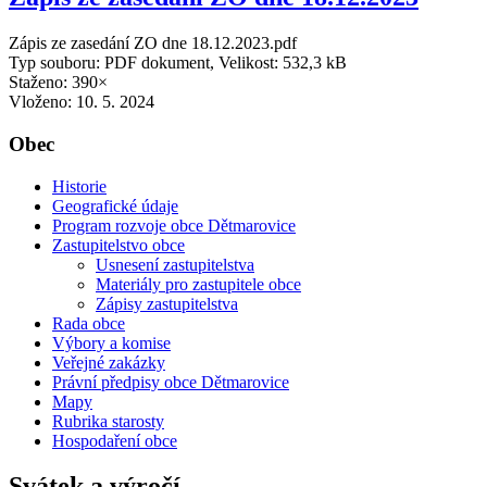
Zápis ze zasedání ZO dne 18.12.2023.pdf
Typ souboru: PDF dokument, Velikost: 532,3 kB
Staženo: 390×
Vloženo:
10. 5. 2024
Obec
Historie
Geografické údaje
Program rozvoje obce Dětmarovice
Zastupitelstvo obce
Usnesení zastupitelstva
Materiály pro zastupitele obce
Zápisy zastupitelstva
Rada obce
Výbory a komise
Veřejné zakázky
Právní předpisy obce Dětmarovice
Mapy
Rubrika starosty
Hospodaření obce
Svátek a výročí