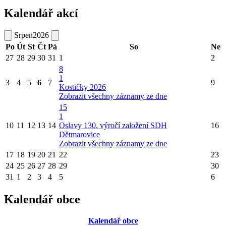
Kalendář akcí
Srpen
2026
Po
Út
St
Čt
Pá
So
Ne
27
28
29
30
31
1
2
8
1
3
4
5
6
7
9
Kostičky 2026
Zobrazit všechny záznamy ze dne
15
1
10
11
12
13
14
Oslavy 130. výročí založení SDH
16
Dětmarovice
Zobrazit všechny záznamy ze dne
17
18
19
20
21
22
23
24
25
26
27
28
29
30
31
1
2
3
4
5
6
Kalendář obce
Kalendář obce