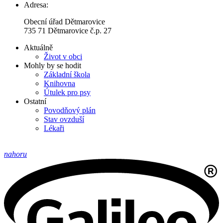
Adresa:
Obecní úřad Dětmarovice
735 71 Dětmarovice č.p. 27
Aktuálně
Život v obci
Mohly by se hodit
Základní škola
Knihovna
Útulek pro psy
Ostatní
Povodňový plán
Stav ovzduší
Lékaři
nahoru