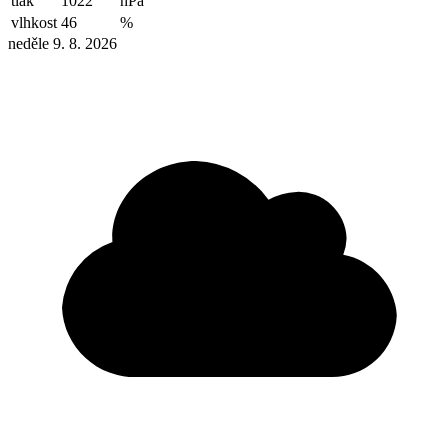
tlak
1022
hPa
vlhkost
46
%
neděle 9. 8. 2026