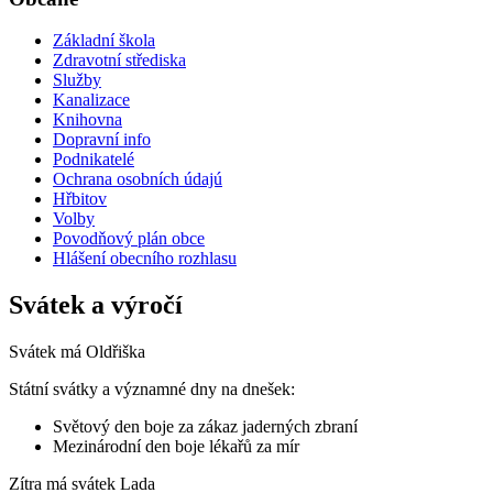
Základní škola
Zdravotní střediska
Služby
Kanalizace
Knihovna
Dopravní info
Podnikatelé
Ochrana osobních údajú
Hřbitov
Volby
Povodňový plán obce
Hlášení obecního rozhlasu
Svátek a výročí
Svátek má
Oldřiška
Státní svátky a významné dny na dnešek:
Světový den boje za zákaz jaderných zbraní
Mezinárodní den boje lékařů za mír
Zítra má svátek
Lada