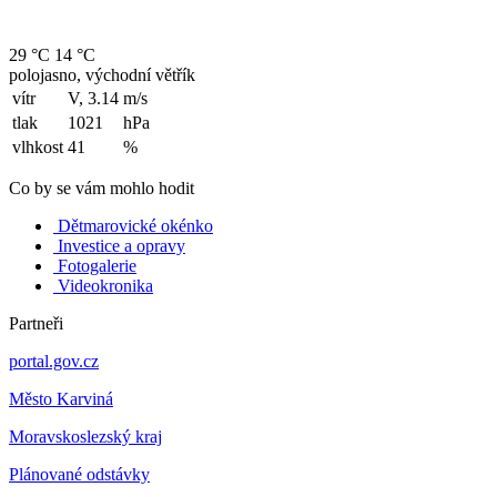
29 °C
14 °C
polojasno, východní větřík
vítr
V, 3.14
m/s
tlak
1021
hPa
vlhkost
41
%
Co by se vám mohlo hodit
Dětmarovické okénko
Investice a opravy
Fotogalerie
Videokronika
Partneři
portal.gov.cz
Město Karviná
Moravskoslezský kraj
Plánované odstávky