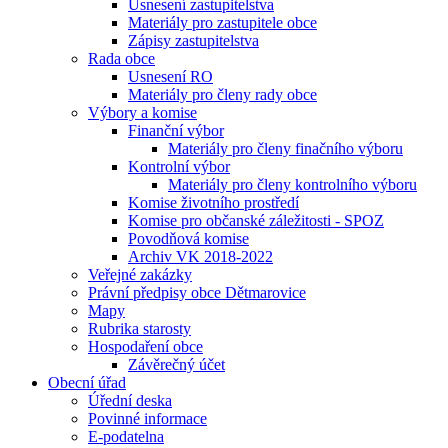
Usnesení zastupitelstva
Materiály pro zastupitele obce
Zápisy zastupitelstva
Rada obce
Usnesení RO
Materiály pro členy rady obce
Výbory a komise
Finanční výbor
Materiály pro členy finačního výboru
Kontrolní výbor
Materiály pro členy kontrolního výboru
Komise životního prostředí
Komise pro občanské záležitosti - SPOZ
Povodňová komise
Archiv VK 2018-2022
Veřejné zakázky
Právní předpisy obce Dětmarovice
Mapy
Rubrika starosty
Hospodaření obce
Závěrečný účet
Obecní úřad
Úřední deska
Povinné informace
E-podatelna