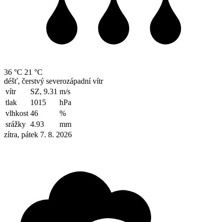
36 °C
21 °C
déšť, čerstvý severozápadní vítr
vítr
SZ, 9.31
m/s
tlak
1015
hPa
vlhkost
46
%
srážky
4.93
mm
zítra, pátek 7. 8. 2026