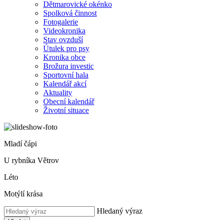
Dětmarovické okénko
Spolková činnost
Fotogalerie
Videokronika
Stav ovzduší
Útulek pro psy
Kronika obce
Brožura investic
Sportovní hala
Kalendář akcí
Aktuality
Obecní kalendář
Životní situace
Mladí čápi
U rybníka Větrov
Léto
Motýlí krása
Hledaný výraz