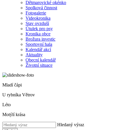
Dětmarovické okénko
Spolková činnost
Fotogalerie
Videokronika
Stav ovzduší
Útulek pro psy
Kronika obce
Brožura investic
Sportovní hala
Kalendář akcí
Aktuality
Obecní kalendář
Životní situace
Mladí čápi
U rybníka Větrov
Léto
Motýlí krása
Hledaný výraz