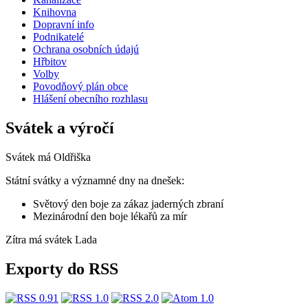
Knihovna
Dopravní info
Podnikatelé
Ochrana osobních údajú
Hřbitov
Volby
Povodňový plán obce
Hlášení obecního rozhlasu
Svátek a výročí
Svátek má
Oldřiška
Státní svátky a významné dny na dnešek:
Světový den boje za zákaz jaderných zbraní
Mezinárodní den boje lékařů za mír
Zítra má svátek
Lada
Exporty do RSS