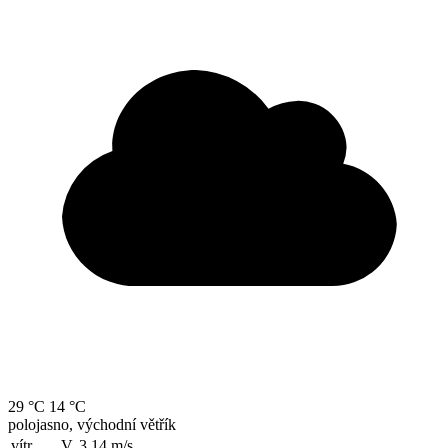
29 °C
14 °C
polojasno, východní větřík
vítr
V, 3.14
m/s