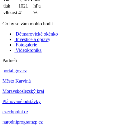
tlak
1021
hPa
vlhkost
41
%
Co by se vám mohlo hodit
Dětmarovické okénko
Investice a opravy
Fotogalerie
Videokronika
Partneři
portal.gov.cz
Město Karviná
Moravskoslezský kraj
Plánované odstávky
czechpoint.cz
narodniprogramzp.cz