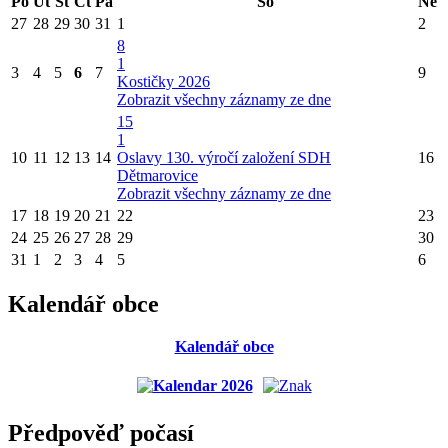
Po
Út
St
Čt
Pá
So
Ne
27
28
29
30
31
1
2
8
1
3
4
5
6
7
9
Kostičky 2026
Zobrazit všechny záznamy ze dne
15
1
10
11
12
13
14
Oslavy 130. výročí založení SDH
16
Dětmarovice
Zobrazit všechny záznamy ze dne
17
18
19
20
21
22
23
24
25
26
27
28
29
30
31
1
2
3
4
5
6
Kalendář obce
Kalendář obce
Předpověď počasí