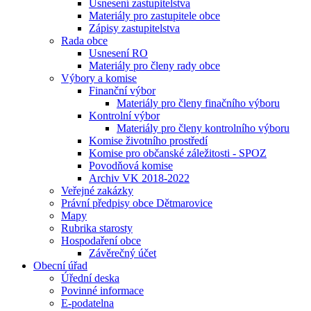
Usnesení zastupitelstva
Materiály pro zastupitele obce
Zápisy zastupitelstva
Rada obce
Usnesení RO
Materiály pro členy rady obce
Výbory a komise
Finanční výbor
Materiály pro členy finačního výboru
Kontrolní výbor
Materiály pro členy kontrolního výboru
Komise životního prostředí
Komise pro občanské záležitosti - SPOZ
Povodňová komise
Archiv VK 2018-2022
Veřejné zakázky
Právní předpisy obce Dětmarovice
Mapy
Rubrika starosty
Hospodaření obce
Závěrečný účet
Obecní úřad
Úřední deska
Povinné informace
E-podatelna