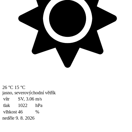
26 °C
15 °C
jasno, severovýchodní větřík
vítr
SV, 3.06
m/s
tlak
1022
hPa
vlhkost
46
%
neděle 9. 8. 2026