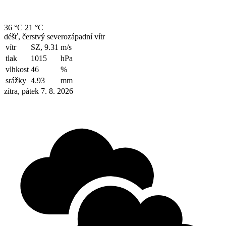
36 °C
21 °C
déšť, čerstvý severozápadní vítr
vítr
SZ, 9.31
m/s
tlak
1015
hPa
vlhkost
46
%
srážky
4.93
mm
zítra, pátek 7. 8. 2026