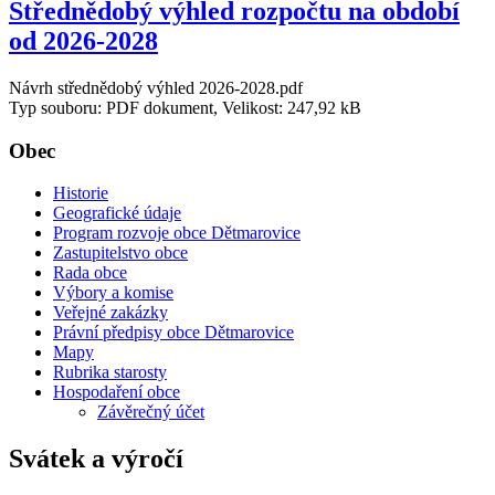
Střednědobý výhled rozpočtu na období
od 2026-2028
Návrh střednědobý výhled 2026-2028.pdf
Typ souboru: PDF dokument, Velikost: 247,92 kB
Obec
Historie
Geografické údaje
Program rozvoje obce Dětmarovice
Zastupitelstvo obce
Rada obce
Výbory a komise
Veřejné zakázky
Právní předpisy obce Dětmarovice
Mapy
Rubrika starosty
Hospodaření obce
Závěrečný účet
Svátek a výročí