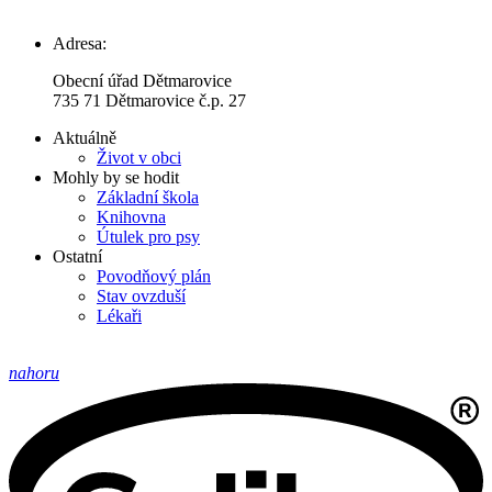
Adresa:
Obecní úřad Dětmarovice
735 71 Dětmarovice č.p. 27
Aktuálně
Život v obci
Mohly by se hodit
Základní škola
Knihovna
Útulek pro psy
Ostatní
Povodňový plán
Stav ovzduší
Lékaři
nahoru