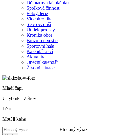
Dětmarovické okénko
Spolková činnost
Fotogalerie
Videokronika
Stav ovzduší
Útulek pro psy
Kronika obce
Brožura investic
Sportovní hala
Kalendář akcí
Aktuality
Obecní kalendář
Životní situace
Mladí čápi
U rybníka Větrov
Léto
Motýlí krása
Hledaný výraz