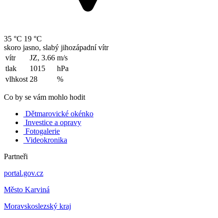
35 °C
19 °C
skoro jasno, slabý jihozápadní vítr
vítr
JZ, 3.66
m/s
tlak
1015
hPa
vlhkost
28
%
Co by se vám mohlo hodit
Dětmarovické okénko
Investice a opravy
Fotogalerie
Videokronika
Partneři
portal.gov.cz
Město Karviná
Moravskoslezský kraj