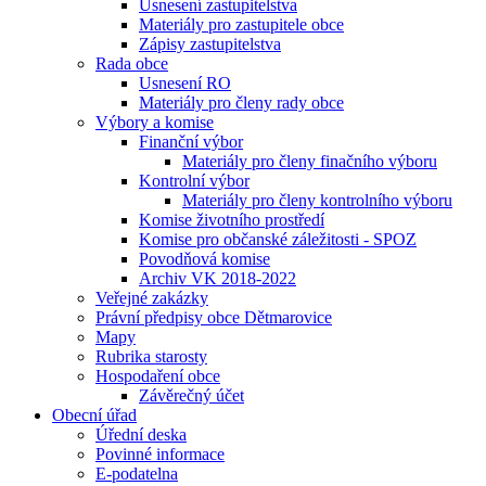
Usnesení zastupitelstva
Materiály pro zastupitele obce
Zápisy zastupitelstva
Rada obce
Usnesení RO
Materiály pro členy rady obce
Výbory a komise
Finanční výbor
Materiály pro členy finačního výboru
Kontrolní výbor
Materiály pro členy kontrolního výboru
Komise životního prostředí
Komise pro občanské záležitosti - SPOZ
Povodňová komise
Archiv VK 2018-2022
Veřejné zakázky
Právní předpisy obce Dětmarovice
Mapy
Rubrika starosty
Hospodaření obce
Závěrečný účet
Obecní úřad
Úřední deska
Povinné informace
E-podatelna