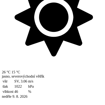
26 °C
15 °C
jasno, severovýchodní větřík
vítr
SV, 3.06
m/s
tlak
1022
hPa
vlhkost
46
%
neděle 9. 8. 2026