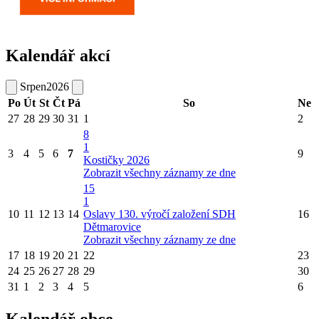
Kalendář akcí
Srpen
2026
Po
Út
St
Čt
Pá
So
Ne
27
28
29
30
31
1
2
8
1
3
4
5
6
7
9
Kostičky 2026
Zobrazit všechny záznamy ze dne
15
1
10
11
12
13
14
Oslavy 130. výročí založení SDH
16
Dětmarovice
Zobrazit všechny záznamy ze dne
17
18
19
20
21
22
23
24
25
26
27
28
29
30
31
1
2
3
4
5
6
Kalendář obce