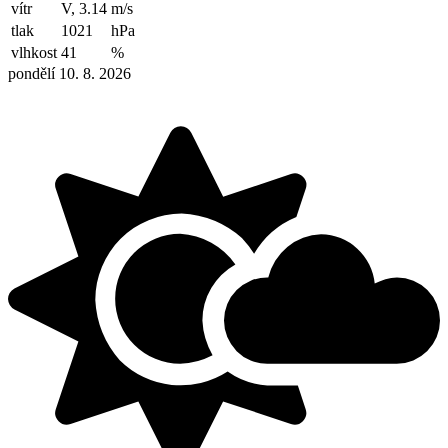
vítr
V, 3.14
m/s
tlak
1021
hPa
vlhkost
41
%
pondělí 10. 8. 2026