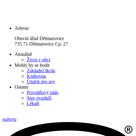
Adresa:
Obecní úřad Dětmarovice
735 71 Dětmarovice č.p. 27
Aktuálně
Život v obci
Mohly by se hodit
Základní škola
Knihovna
Útulek pro psy
Ostatní
Povodňový plán
Stav ovzduší
Lékaři
nahoru