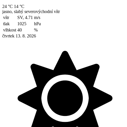
24 °C
14 °C
jasno, slabý severovýchodní vítr
vítr
SV, 4.71
m/s
tlak
1025
hPa
vlhkost
40
%
čtvrtek 13. 8. 2026