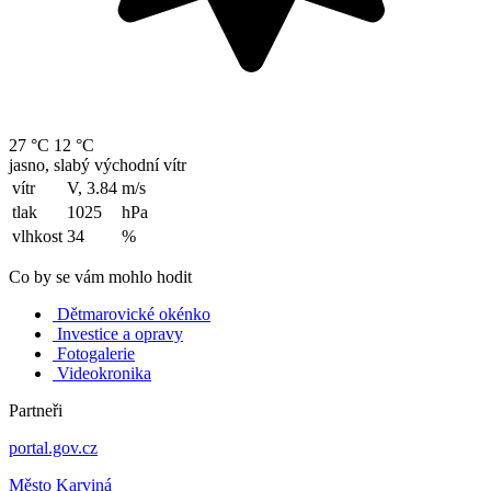
27 °C
12 °C
jasno, slabý východní vítr
vítr
V, 3.84
m/s
tlak
1025
hPa
vlhkost
34
%
Co by se vám mohlo hodit
Dětmarovické okénko
Investice a opravy
Fotogalerie
Videokronika
Partneři
portal.gov.cz
Město Karviná