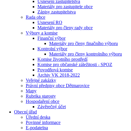
Usnesení zastupitelstva
Materiály pro zastupitele obce
Zápisy zastupitelstva
Rada obce
Usnesení RO
Materiály pro členy rady obce
Výbory a komise
Finanční výbor
Materiály pro členy finačního výboru
Kontrolní výbor
Materiály pro členy kontrolního výboru
Komise životního prostředí
Komise pro občanské záležitosti - SPOZ
Povodňová komise
Archiv VK 2018-2022
Veřejné zakázky
Právní předpisy obce Dětmarovice
Mapy
Rubrika starosty
Hospodaření obce
Závěrečný účet
Obecní úřad
Úřední deska
Povinné informace
E-podatelna