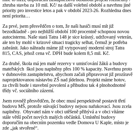
zhruba stavba za 10 mil. Kč/ na další volební období a navrhnu jiné
priority pro investice letos a pak v období 2023-26. Rozhledna dnes
není priorita…
Za prvé, jsem přesvědčen o tom, že naši hasiči musí mít již
bezodkladně - pro nejbližší období 100 procentně schopnou novou
autocisternu. Naše stará Tatra 148 je sice krásný, udržovaný veterán,
ale ten by mohl v krizové situaci tragicky selhat, čemuž je potřeba
zabránit. Jako náhradu máme již vytypovaný moderní stroj Tatra
815, CAS, jehož cena vč. DPH bude kolem 8,5 mil. Kč.
Za druhé, škola má jen malé rezervy v umisťování žáků a budovy
mateřských škol jsou naplněny přes 100 % kapacity. Navrhnu proto
v dubnovém zastupitelstvu, abychom začali připravovat již prozíravě
naprojektovanou nástavbu ZŠ nad jídelnou. Projekt máme hotov,
za chvíli bude i stavební povolení a přibudou tak 4 plnohodnotné
třídy vč. sociálního zázemí.
Jsem rovněž přesvědčen, že obec musí perspektivně postavit třetí
budovu MŠ, protože stávající budovy nejsou nafukovací. Jsou zcela
naplněny. Obyvatel nám v obci utěšeně přibývá a v obci vítáme
stále větší počet nových malých občánků. Umístění budovy
doporučím na obecním pozemku vedle Domova U Kaple, místo je
zde „jak stvořené“.