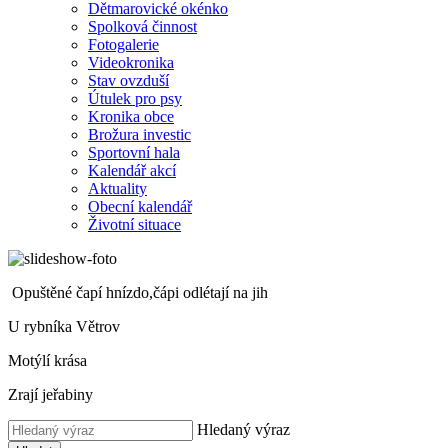
Dětmarovické okénko
Spolková činnost
Fotogalerie
Videokronika
Stav ovzduší
Útulek pro psy
Kronika obce
Brožura investic
Sportovní hala
Kalendář akcí
Aktuality
Obecní kalendář
Životní situace
Opuštěné čapí hnízdo,čápi odlétají na jih
U rybníka Větrov
Motýlí krása
Zrají jeřabiny
Hledaný výraz