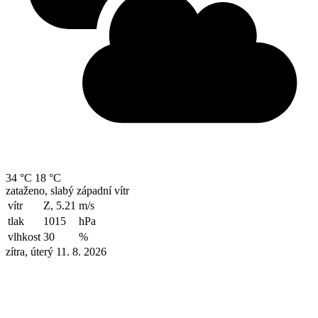
34 °C
18 °C
zataženo, slabý západní vítr
vítr
Z, 5.21
m/s
tlak
1015
hPa
vlhkost
30
%
zítra, úterý 11. 8. 2026