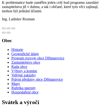
K problematice bude zaměřen jeden celý bod programu zasedání
zastupitelstva již v dubnu, a tak i občané, které tyto věci zajímají,
mohou být jednání účastni.
Ing. Ladislav Rosman
Obec
Historie
Geografické údaje
Program rozvoje obce Dětmarovice
Zastupitelstvo obce
Rada obce
Výbory a komise
Veřejné zakázky
Právní předpisy obce Dětmarovice
Mapy
Rubrika starosty
Hospodaření obce
Svátek a výročí