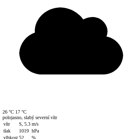
26 °C
17 °C
polojasno, slabý severní vítr
vítr
S, 5.3
m/s
tlak
1019
hPa
vlhkost
52
%