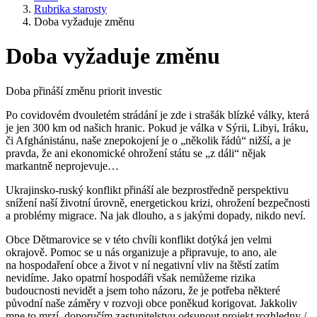
Rubrika starosty
Doba vyžaduje změnu
Doba vyžaduje změnu
Doba přináší změnu priorit investic
Po covidovém dvouletém strádání je zde i strašák blízké války, která
je jen 300 km od našich hranic. Pokud je válka v Sýrii, Libyi, Iráku,
či Afghánistánu, naše znepokojení je o „několik řádů“ nižší, a je
pravda, že ani ekonomické ohrožení státu se „z dáli“ nějak
markantně neprojevuje…
Ukrajinsko-ruský konflikt přináší ale bezprostředně perspektivu
snížení naší životní úrovně, energetickou krizi, ohrožení bezpečnosti
a problémy migrace. Na jak dlouho, a s jakými dopady, nikdo neví.
Obce Dětmarovice se v této chvíli konflikt dotýká jen velmi
okrajově. Pomoc se u nás organizuje a připravuje, to ano, ale
na hospodaření obce a život v ní negativní vliv na štěstí zatím
nevidíme. Jako opatrní hospodáři však nemůžeme rizika
budoucnosti nevidět a jsem toho názoru, že je potřeba některé
původní naše záměry v rozvoji obce poněkud korigovat. Jakkoliv
mne to mrzí, doporučím zastupitelstvu odsunout projekt rozhledny /