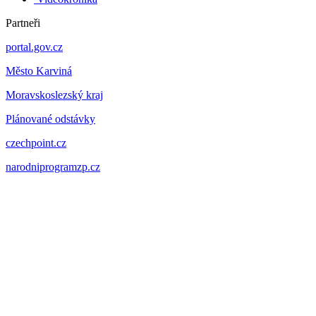
Partneři
portal.gov.cz
Město Karviná
Moravskoslezský kraj
Plánované odstávky
czechpoint.cz
narodniprogramzp.cz