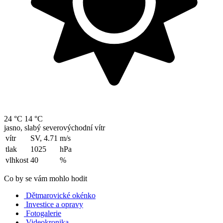
24 °C
14 °C
jasno, slabý severovýchodní vítr
vítr
SV, 4.71
m/s
tlak
1025
hPa
vlhkost
40
%
Co by se vám mohlo hodit
Dětmarovické okénko
Investice a opravy
Fotogalerie
Videokronika