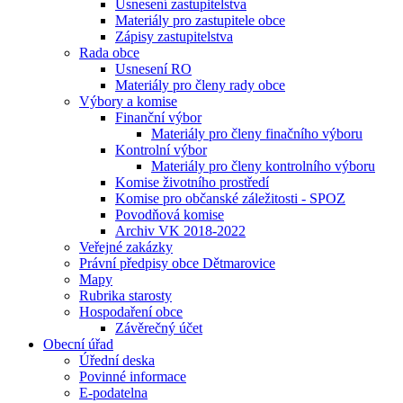
Usnesení zastupitelstva
Materiály pro zastupitele obce
Zápisy zastupitelstva
Rada obce
Usnesení RO
Materiály pro členy rady obce
Výbory a komise
Finanční výbor
Materiály pro členy finačního výboru
Kontrolní výbor
Materiály pro členy kontrolního výboru
Komise životního prostředí
Komise pro občanské záležitosti - SPOZ
Povodňová komise
Archiv VK 2018-2022
Veřejné zakázky
Právní předpisy obce Dětmarovice
Mapy
Rubrika starosty
Hospodaření obce
Závěrečný účet
Obecní úřad
Úřední deska
Povinné informace
E-podatelna