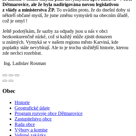
Dětmarovice, ale že byla nadirigována novou legislativou
z vlády a ministerstva ŽP.
To uvádím proto, že do dnešní doby si
někteří občané myslí, že jsme změnu vymysleli na obecním úřadě,
což je omyl !
Ještě podotýkám, že sazby za odpady jsou u nás v obci
bezkonkurenčně nízké, což si každý může zjistit dotazem
u známých. Vymyká se v našem regionu město Karviná, kde
poplatky stále nevybírají. Ale to je trochu složitější historie, kterou
zde nechci rozebírat.
Ing. Ladislav Rosman
Obec
Historie
Geografické údaje
Program rozvoje obce Dětmarovice
Zastupitelstvo obce
Rada obce
Výbory a komise
Veřejné zakázky