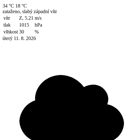
34 °C
18 °C
zataženo, slabý západní vítr
vítr
Z, 5.21
m/s
tlak
1015
hPa
vlhkost
30
%
úterý 11. 8. 2026