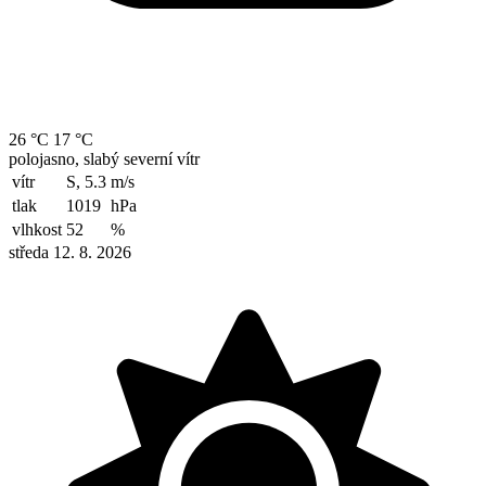
26 °C
17 °C
polojasno, slabý severní vítr
vítr
S, 5.3
m/s
tlak
1019
hPa
vlhkost
52
%
středa 12. 8. 2026