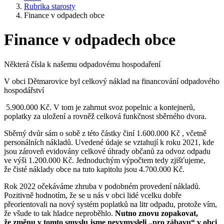
Rubrika starosty
Finance v odpadech obce
Finance v odpadech obce
Některá čísla k našemu odpadovému hospodaření
V obci Dětmarovice byl celkový náklad na financování odpadového
hospodářství
5.900.000 Kč. V tom je zahrnut svoz popelnic a kontejnerů,
poplatky za uložení a rovněž celková funkčnost sběrného dvora.
Sběrný dvůr sám o sobě z této částky činí 1.600.000 Kč , včetně
personálních nákladů. Uvedené údaje se vztahují k roku 2021, kde
jsou zároveň evidovány celkové úhrady občanů za odvoz odpadu
ve výši 1.200.000 Kč. Jednoduchým výpočtem tedy zjišťujeme,
že čisté náklady obce na tuto kapitolu jsou 4.700.000 Kč.
Rok 2022 očekáváme zhruba v podobném provedení nákladů.
Pozitivně hodnotím, že se u nás v obci lidé vcelku dobře
přeorientovali na nový systém poplatků na litr odpadu, protože vím,
že všude to tak hladce neproběhlo.
Nutno znovu zopakovat,
že změnu v tomto smyslu jsme nevymysleli „pro zábavu“ v obci