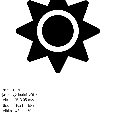
28 °C
15 °C
jasno, východní větřík
vítr
V, 3.05
m/s
tlak
1021
hPa
vlhkost
43
%