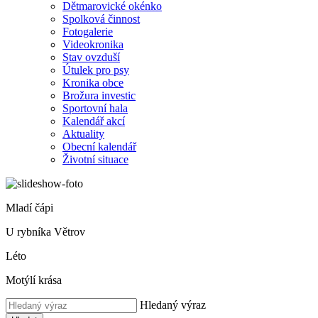
Dětmarovické okénko
Spolková činnost
Fotogalerie
Videokronika
Stav ovzduší
Útulek pro psy
Kronika obce
Brožura investic
Sportovní hala
Kalendář akcí
Aktuality
Obecní kalendář
Životní situace
Mladí čápi
U rybníka Větrov
Léto
Motýlí krása
Hledaný výraz