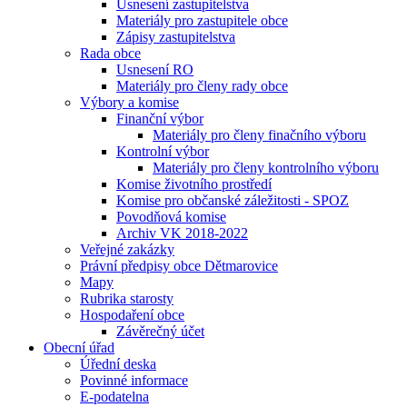
Usnesení zastupitelstva
Materiály pro zastupitele obce
Zápisy zastupitelstva
Rada obce
Usnesení RO
Materiály pro členy rady obce
Výbory a komise
Finanční výbor
Materiály pro členy finačního výboru
Kontrolní výbor
Materiály pro členy kontrolního výboru
Komise životního prostředí
Komise pro občanské záležitosti - SPOZ
Povodňová komise
Archiv VK 2018-2022
Veřejné zakázky
Právní předpisy obce Dětmarovice
Mapy
Rubrika starosty
Hospodaření obce
Závěrečný účet
Obecní úřad
Úřední deska
Povinné informace
E-podatelna