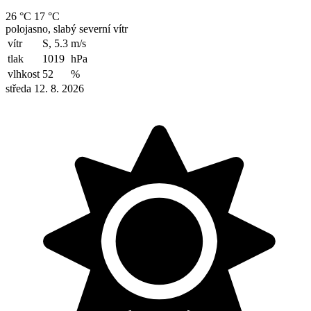
26 °C
17 °C
polojasno, slabý severní vítr
vítr
S, 5.3
m/s
tlak
1019
hPa
vlhkost
52
%
středa 12. 8. 2026