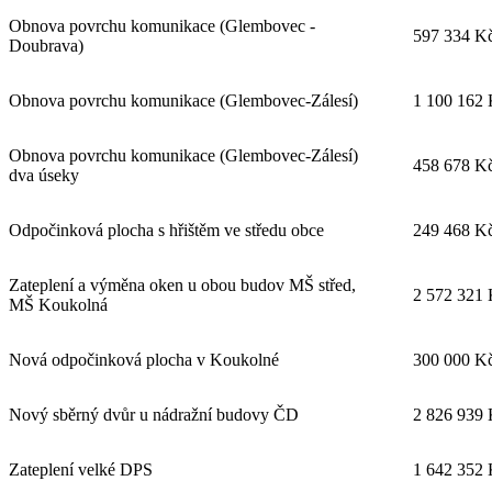
Obnova povrchu komunikace (Glembovec -
597 334 K
Doubrava)
Obnova povrchu komunikace (Glembovec-Zálesí)
1 100 162
Obnova povrchu komunikace (Glembovec-Zálesí)
458 678 K
dva úseky
Odpočinková plocha s hřištěm ve středu obce
249 468 K
Zateplení a výměna oken u obou budov MŠ střed,
2 572 321
MŠ Koukolná
Nová odpočinková plocha v Koukolné
300 000 K
Nový sběrný dvůr u nádražní budovy ČD
2 826 939
Zateplení velké DPS
1 642 352