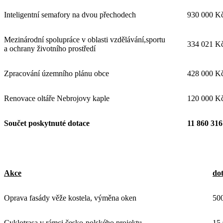
Inteligentní semafory na dvou přechodech
930 000 K
Mezinárodní spolupráce v oblasti vzdělávání,sportu
334 021 K
a ochrany životního prostředí
Zpracování územního plánu obce
428 000 K
Renovace oltáře Nebrojovy kaple
120 000 K
Součet poskytnuté dotace
11 860 31
Akce
do
Oprava fasády věže kostela, výměna oken
50
Cyklotrasa v rámci česko-polského projektu
15