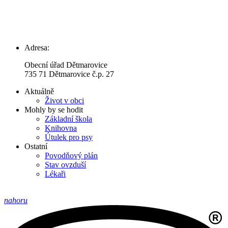
Adresa:
Obecní úřad Dětmarovice
735 71 Dětmarovice č.p. 27
Aktuálně
Život v obci
Mohly by se hodit
Základní škola
Knihovna
Útulek pro psy
Ostatní
Povodňový plán
Stav ovzduší
Lékaři
nahoru