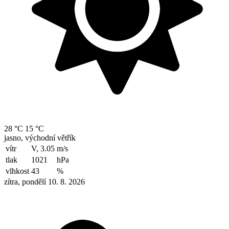
28 °C
15 °C
jasno, východní větřík
vítr
V, 3.05
m/s
tlak
1021
hPa
vlhkost
43
%
zítra, pondělí 10. 8. 2026