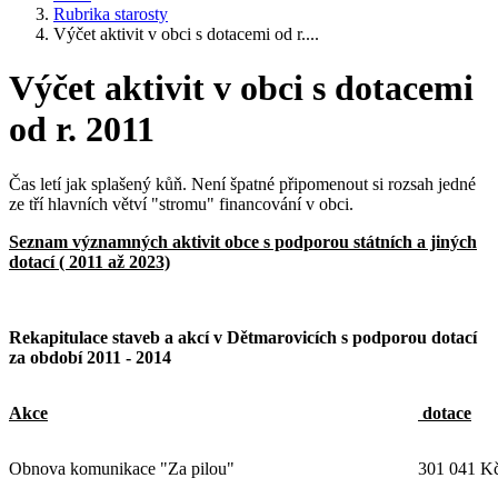
Rubrika starosty
Výčet aktivit v obci s dotacemi od r....
Výčet aktivit v obci s dotacemi
od r. 2011
Čas letí jak splašený kůň. Není špatné připomenout si rozsah jedné
ze tří hlavních větví "stromu" financování v obci.
Seznam významných aktivit obce s podporou státních a jiných
dotací ( 2011 až 2023)
Rekapitulace staveb a akcí v Dětmarovicích s podporou dotací
za období 2011 - 2014
Akce
dotace
Obnova komunikace "Za pilou"
301 041 K