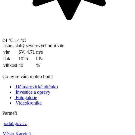
24 °C
14 °C
jasno, slabý severovýchodní vítr
vítr
SV, 4.71
m/s
tlak
1025
hPa
vlhkost
40
%
Co by se vám mohlo hodit
Dětmarovické okénko
Investice a opravy
Fotogalerie
Videokronika
Partneři
portal.gov.cz
Město Karviná