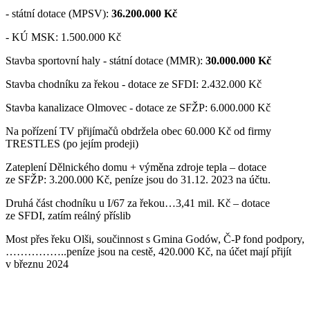
- státní dotace (MPSV):
36.200.000 Kč
- KÚ MSK: 1.500.000 Kč
Stavba sportovní haly - státní dotace (MMR):
30.000.000 Kč
Stavba chodníku za řekou - dotace ze SFDI: 2.432.000 Kč
Stavba kanalizace Olmovec - dotace ze SFŽP: 6.000.000 Kč
Na pořízení TV přijímačů obdržela obec 60.000 Kč od firmy
TRESTLES (po jejím prodeji)
Zateplení Dělnického domu + výměna zdroje tepla – dotace
ze SFŽP: 3.200.000 Kč, peníze jsou do 31.12. 2023 na účtu.
Druhá část chodníku u I/67 za řekou…3,41 mil. Kč – dotace
ze SFDI, zatím reálný příslib
Most přes řeku Olši, součinnost s Gmina Godów, Č-P fond podpory,
……………..peníze jsou na cestě, 420.000 Kč, na účet mají přijít
v březnu 2024