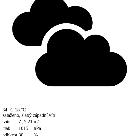
34 °C
18 °C
zataženo, slabý západní vítr
vítr
Z, 5.21
m/s
tlak
1015
hPa
vlhkost
30
%