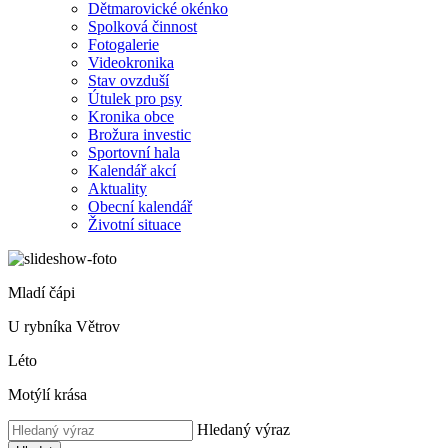
Dětmarovické okénko
Spolková činnost
Fotogalerie
Videokronika
Stav ovzduší
Útulek pro psy
Kronika obce
Brožura investic
Sportovní hala
Kalendář akcí
Aktuality
Obecní kalendář
Životní situace
Mladí čápi
U rybníka Větrov
Léto
Motýlí krása
Hledaný výraz