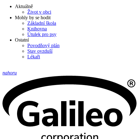
Aktuálně
Život v obci
Mohly by se hodit
Základní škola
Knihovna
Útulek pro psy
Ostatní
Povodňový plán
Stav ovzduší
Lékaři
nahoru