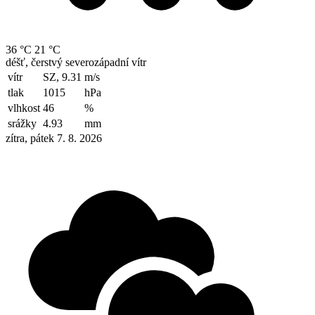
36 °C
21 °C
déšť, čerstvý severozápadní vítr
vítr
SZ, 9.31
m/s
tlak
1015
hPa
vlhkost
46
%
srážky
4.93
mm
zítra, pátek 7. 8. 2026