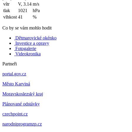
vítr
V, 3.14
m/s
tlak
1021
hPa
vlhkost
41
%
Co by se vám mohlo hodit
Dětmarovické okénko
Investice a opravy
Fotogalerie
Videokronika
Partneři
portal.gov.cz
Město Karviná
Moravskoslezský kraj
Plánované odstávky
czechpoint.cz
narodniprogramzp.cz