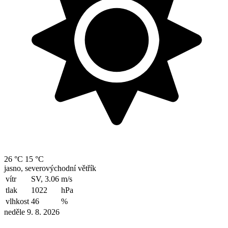
26 °C
15 °C
jasno, severovýchodní větřík
vítr
SV, 3.06
m/s
tlak
1022
hPa
vlhkost
46
%
neděle 9. 8. 2026