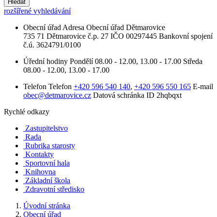
Hledat
rozšířené vyhledávání
Obecní úřad
Adresa
Obecní úřad Dětmarovice
735 71 Dětmarovice č.p. 27
IČO
00297445
Bankovní spojení
č.ú. 3624791/0100
Úřední hodiny
Pondělí
08.00 - 12.00, 13.00 - 17.00
Středa
08.00 - 12.00, 13.00 - 17.00
Telefon
Telefon
+420 596 540 140
,
+420 596 550 165
E-mail
obec@detmarovice.cz
Datová schránka ID
2hqbqxt
Rychlé odkazy
Zastupitelstvo
Rada
Rubrika starosty
Kontakty
Sportovní hala
Knihovna
Základní škola
Zdravotní středisko
Úvodní stránka
Obecní úřad