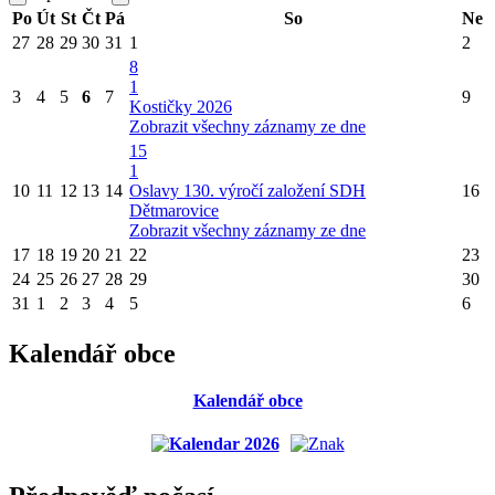
Po
Út
St
Čt
Pá
So
Ne
27
28
29
30
31
1
2
8
1
3
4
5
6
7
9
Kostičky 2026
Zobrazit všechny záznamy ze dne
15
1
10
11
12
13
14
Oslavy 130. výročí založení SDH
16
Dětmarovice
Zobrazit všechny záznamy ze dne
17
18
19
20
21
22
23
24
25
26
27
28
29
30
31
1
2
3
4
5
6
Kalendář obce
Kalendář obce