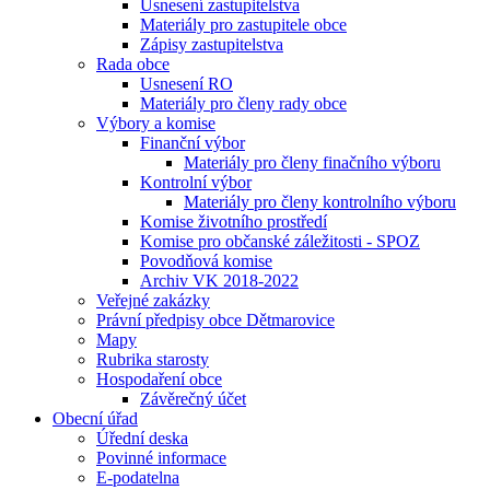
Usnesení zastupitelstva
Materiály pro zastupitele obce
Zápisy zastupitelstva
Rada obce
Usnesení RO
Materiály pro členy rady obce
Výbory a komise
Finanční výbor
Materiály pro členy finačního výboru
Kontrolní výbor
Materiály pro členy kontrolního výboru
Komise životního prostředí
Komise pro občanské záležitosti - SPOZ
Povodňová komise
Archiv VK 2018-2022
Veřejné zakázky
Právní předpisy obce Dětmarovice
Mapy
Rubrika starosty
Hospodaření obce
Závěrečný účet
Obecní úřad
Úřední deska
Povinné informace
E-podatelna