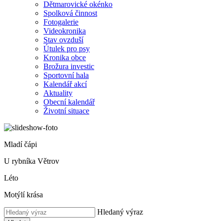
Dětmarovické okénko
Spolková činnost
Fotogalerie
Videokronika
Stav ovzduší
Útulek pro psy
Kronika obce
Brožura investic
Sportovní hala
Kalendář akcí
Aktuality
Obecní kalendář
Životní situace
Mladí čápi
U rybníka Větrov
Léto
Motýlí krása
Hledaný výraz