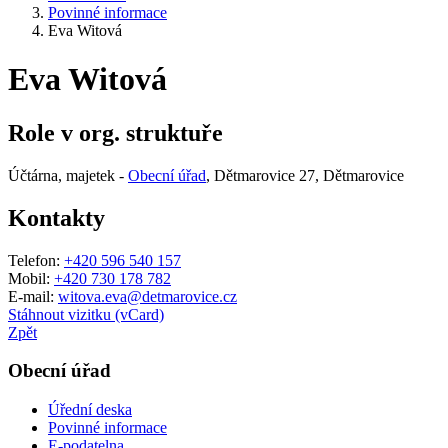
Povinné informace
Eva Witová
Eva Witová
Role v org. struktuře
Účtárna, majetek -
Obecní úřad
, Dětmarovice 27, Dětmarovice
Kontakty
Telefon:
+420 596 540 157
Mobil:
+420 730 178 782
E-mail:
witova.eva@detmarovice.cz
Stáhnout vizitku (vCard)
Zpět
Obecní úřad
Úřední deska
Povinné informace
E-podatelna