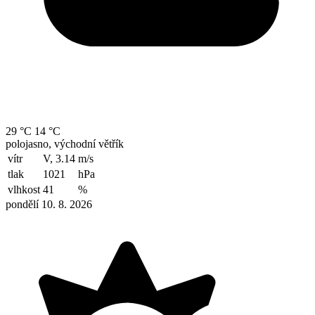
29 °C
14 °C
polojasno, východní větřík
vítr
V, 3.14
m/s
tlak
1021
hPa
vlhkost
41
%
pondělí 10. 8. 2026