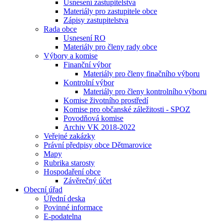
Usnesení zastupitelstva
Materiály pro zastupitele obce
Zápisy zastupitelstva
Rada obce
Usnesení RO
Materiály pro členy rady obce
Výbory a komise
Finanční výbor
Materiály pro členy finačního výboru
Kontrolní výbor
Materiály pro členy kontrolního výboru
Komise životního prostředí
Komise pro občanské záležitosti - SPOZ
Povodňová komise
Archiv VK 2018-2022
Veřejné zakázky
Právní předpisy obce Dětmarovice
Mapy
Rubrika starosty
Hospodaření obce
Závěrečný účet
Obecní úřad
Úřední deska
Povinné informace
E-podatelna