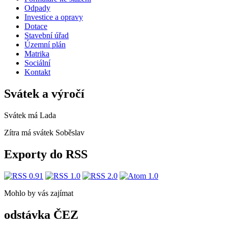
Odpady
Investice a opravy
Dotace
Stavební úřad
Územní plán
Matrika
Sociální
Kontakt
Svátek a výročí
Svátek má
Lada
Zítra má svátek
Soběslav
Exporty do RSS
Mohlo by vás zajímat
odstávka ČEZ