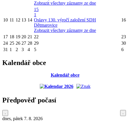
Zobrazit všechny záznamy ze dne
15
1
10
11
12
13
14
Oslavy 130. výročí založení SDH
16
Dětmarovice
Zobrazit všechny záznamy ze dne
17
18
19
20
21
22
23
24
25
26
27
28
29
30
31
1
2
3
4
5
6
Kalendář obce
Kalendář obce
Předpověď počasí
dnes, pátek 7. 8. 2026