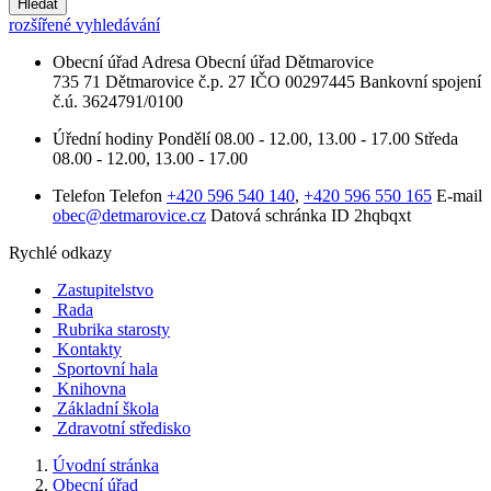
Hledat
rozšířené vyhledávání
Obecní úřad
Adresa
Obecní úřad Dětmarovice
735 71 Dětmarovice č.p. 27
IČO
00297445
Bankovní spojení
č.ú. 3624791/0100
Úřední hodiny
Pondělí
08.00 - 12.00, 13.00 - 17.00
Středa
08.00 - 12.00, 13.00 - 17.00
Telefon
Telefon
+420 596 540 140
,
+420 596 550 165
E-mail
obec@detmarovice.cz
Datová schránka ID
2hqbqxt
Rychlé odkazy
Zastupitelstvo
Rada
Rubrika starosty
Kontakty
Sportovní hala
Knihovna
Základní škola
Zdravotní středisko
Úvodní stránka
Obecní úřad