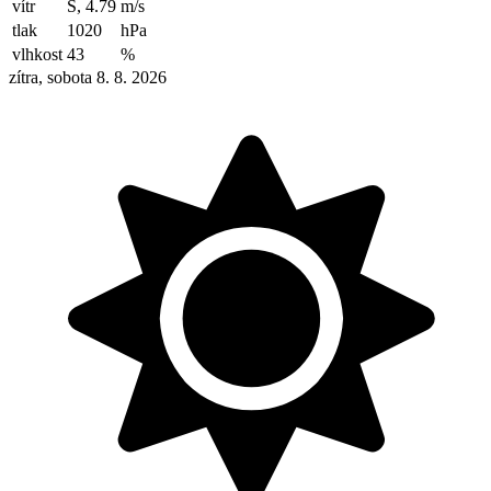
vítr
S, 4.79
m/s
tlak
1020
hPa
vlhkost
43
%
zítra, sobota 8. 8. 2026