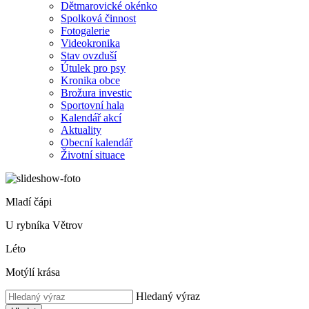
Dětmarovické okénko
Spolková činnost
Fotogalerie
Videokronika
Stav ovzduší
Útulek pro psy
Kronika obce
Brožura investic
Sportovní hala
Kalendář akcí
Aktuality
Obecní kalendář
Životní situace
Mladí čápi
U rybníka Větrov
Léto
Motýlí krása
Hledaný výraz