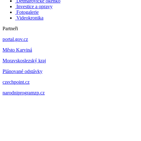
Dětmarovické okénko
Investice a opravy
Fotogalerie
Videokronika
Partneři
portal.gov.cz
Město Karviná
Moravskoslezský kraj
Plánované odstávky
czechpoint.cz
narodniprogramzp.cz