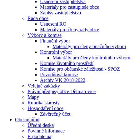
Usnesení zastupitelstva
Materiály pro zastupitele obce
Zápisy zastupitelstva
Rada obce
Usnesení RO
Materiály pro členy rady obce
Výbory a komise
Finanční výbor
Materiály pro členy finačního výboru
Kontrolní výbor
Materiály pro členy kontrolního výboru
Komise životního prostředí
Komise pro občanské záležitosti - SPOZ
Povodňová komise
Archiv VK 2018-2022
Veřejné zakázky
Právní předpisy obce Dětmarovice
Mapy
Rubrika starosty
Hospodaření obce
Závěrečný účet
Obecní úřad
Úřední deska
Povinné informace
E-podatelna