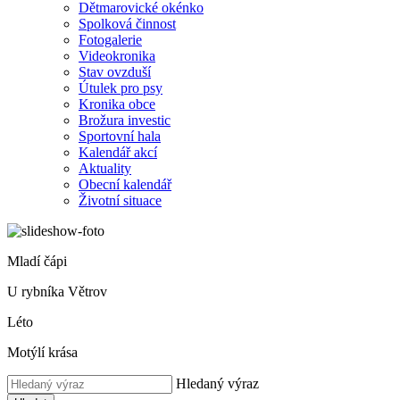
Dětmarovické okénko
Spolková činnost
Fotogalerie
Videokronika
Stav ovzduší
Útulek pro psy
Kronika obce
Brožura investic
Sportovní hala
Kalendář akcí
Aktuality
Obecní kalendář
Životní situace
Mladí čápi
U rybníka Větrov
Léto
Motýlí krása
Hledaný výraz