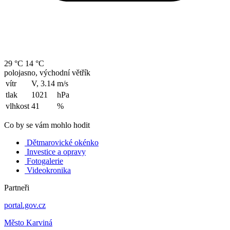
29 °C
14 °C
polojasno, východní větřík
vítr
V, 3.14
m/s
tlak
1021
hPa
vlhkost
41
%
Co by se vám mohlo hodit
Dětmarovické okénko
Investice a opravy
Fotogalerie
Videokronika
Partneři
portal.gov.cz
Město Karviná