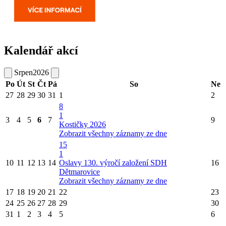
Kalendář akcí
Srpen
2026
Po
Út
St
Čt
Pá
So
Ne
27
28
29
30
31
1
2
8
1
3
4
5
6
7
9
Kostičky 2026
Zobrazit všechny záznamy ze dne
15
1
10
11
12
13
14
Oslavy 130. výročí založení SDH
16
Dětmarovice
Zobrazit všechny záznamy ze dne
17
18
19
20
21
22
23
24
25
26
27
28
29
30
31
1
2
3
4
5
6