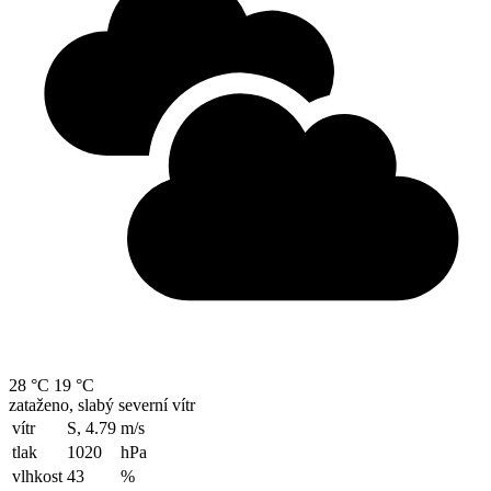
28 °C
19 °C
zataženo, slabý severní vítr
vítr
S, 4.79
m/s
tlak
1020
hPa
vlhkost
43
%