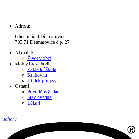
Adresa:
Obecní úřad Dětmarovice
735 71 Dětmarovice č.p. 27
Aktuálně
Život v obci
Mohly by se hodit
Základní škola
Knihovna
Útulek pro psy
Ostatní
Povodňový plán
Stav ovzduší
Lékaři
nahoru