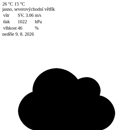
26 °C
15 °C
jasno, severovýchodní větřík
vítr
SV, 3.06
m/s
tlak
1022
hPa
vlhkost
46
%
neděle 9. 8. 2026