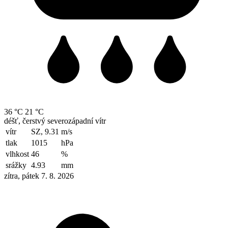
36 °C
21 °C
déšť, čerstvý severozápadní vítr
vítr
SZ, 9.31
m/s
tlak
1015
hPa
vlhkost
46
%
srážky
4.93
mm
zítra, pátek 7. 8. 2026