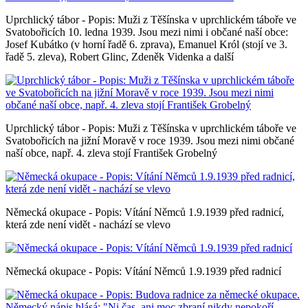
Uprchlický tábor - Popis: Muži z Těšínska v uprchlickém táboře ve
Svatobořicích 10. ledna 1939. Jsou mezi nimi i občané naší obce:
Josef Kubátko (v horní řadě 6. zprava), Emanuel Król (stojí ve 3.
řadě 5. zleva), Robert Glinc, Zdeněk Videnka a další
Uprchlický tábor - Popis: Muži z Těšínska v uprchlickém táboře ve
Svatobořicích na jižní Moravě v roce 1939. Jsou mezi nimi občané
naší obce, např. 4. zleva stojí František Grobelný
Německá okupace - Popis: Vítání Němců 1.9.1939 před radnicí,
která zde není vidět - nachází se vlevo
Německá okupace - Popis: Vítání Němců 1.9.1939 před radnicí