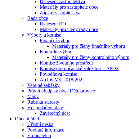
Usnesení zastupitelstva
Materiály pro zastupitele obce
Zápisy zastupitelstva
Rada obce
Usnesení RO
Materiály pro členy rady obce
Výbory a komise
Finanční výbor
Materiály pro členy finačního výboru
Kontrolní výbor
Materiály pro členy kontrolního výboru
Komise životního prostředí
Komise pro občanské záležitosti - SPOZ
Povodňová komise
Archiv VK 2018-2022
Veřejné zakázky
Právní předpisy obce Dětmarovice
Mapy
Rubrika starosty
Hospodaření obce
Závěrečný účet
Obecní úřad
Úřední deska
Povinné informace
E-podatelna