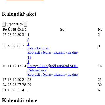
Kalendář akcí
Srpen
2026
Po
Út
St
Čt
Pá
So
Ne
27
28
29
30
31
1
2
8
1
3
4
5
6
7
9
Kostičky 2026
Zobrazit všechny záznamy ze dne
15
1
10
11
12
13
14
Oslavy 130. výročí založení SDH
16
Dětmarovice
Zobrazit všechny záznamy ze dne
17
18
19
20
21
22
23
24
25
26
27
28
29
30
31
1
2
3
4
5
6
Kalendář obce