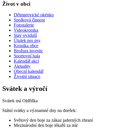
Život v obci
Dětmarovické okénko
Spolková činnost
Fotogalerie
Videokronika
Stav ovzduší
Útulek pro psy
Kronika obce
Brožura investic
Sportovní hala
Kalendář akcí
Aktuality
Obecní kalendář
Životní situace
Svátek a výročí
Svátek má
Oldřiška
Státní svátky a významné dny na dnešek:
Světový den boje za zákaz jaderných zbraní
Mezinárodní den boje lékařů za mír