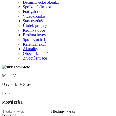
Dětmarovické okénko
Spolková činnost
Fotogalerie
Videokronika
Stav ovzduší
Útulek pro psy
Kronika obce
Brožura investic
Sportovní hala
Kalendář akcí
Aktuality
Obecní kalendář
Životní situace
Mladí čápi
U rybníka Větrov
Léto
Motýlí krása
Hledaný výraz