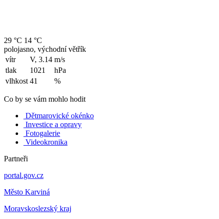
29 °C
14 °C
polojasno, východní větřík
vítr
V, 3.14
m/s
tlak
1021
hPa
vlhkost
41
%
Co by se vám mohlo hodit
Dětmarovické okénko
Investice a opravy
Fotogalerie
Videokronika
Partneři
portal.gov.cz
Město Karviná
Moravskoslezský kraj