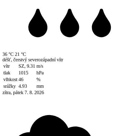
36 °C
21 °C
déšť, čerstvý severozápadní vítr
vítr
SZ, 9.31
m/s
tlak
1015
hPa
vlhkost
46
%
srážky
4.93
mm
zítra, pátek 7. 8. 2026