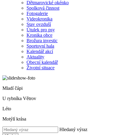
Dětmarovické okénko
Spolková činnost
Fotogalerie
Videokronika
Stav ovzduší
Útulek pro psy
Kronika obce
Brožura investic
Sportovní hala
Kalendář akcí
Aktuality
Obecní kalendář
Životní situace
Mladí čápi
U rybníka Větrov
Léto
Motýlí krása
Hledaný výraz