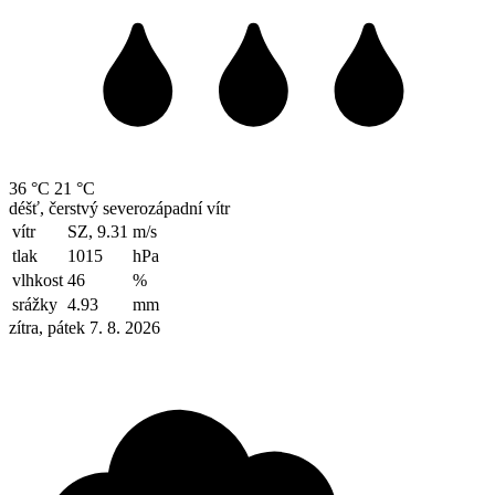
36 °C
21 °C
déšť, čerstvý severozápadní vítr
vítr
SZ, 9.31
m/s
tlak
1015
hPa
vlhkost
46
%
srážky
4.93
mm
zítra, pátek 7. 8. 2026