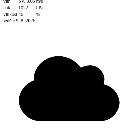
vítr
SV, 3.06
m/s
tlak
1022
hPa
vlhkost
46
%
neděle 9. 8. 2026