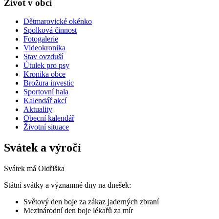
Život v obci
Dětmarovické okénko
Spolková činnost
Fotogalerie
Videokronika
Stav ovzduší
Útulek pro psy
Kronika obce
Brožura investic
Sportovní hala
Kalendář akcí
Aktuality
Obecní kalendář
Životní situace
Svátek a výročí
Svátek má
Oldřiška
Státní svátky a významné dny na dnešek:
Světový den boje za zákaz jaderných zbraní
Mezinárodní den boje lékařů za mír