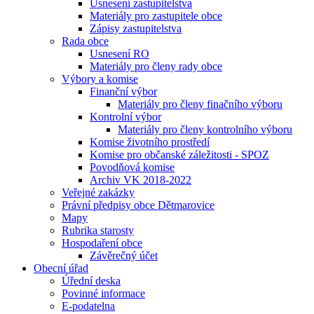
Usnesení zastupitelstva
Materiály pro zastupitele obce
Zápisy zastupitelstva
Rada obce
Usnesení RO
Materiály pro členy rady obce
Výbory a komise
Finanční výbor
Materiály pro členy finačního výboru
Kontrolní výbor
Materiály pro členy kontrolního výboru
Komise životního prostředí
Komise pro občanské záležitosti - SPOZ
Povodňová komise
Archiv VK 2018-2022
Veřejné zakázky
Právní předpisy obce Dětmarovice
Mapy
Rubrika starosty
Hospodaření obce
Závěrečný účet
Obecní úřad
Úřední deska
Povinné informace
E-podatelna