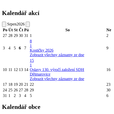
Kalendář akcí
Srpen
2026
Po
Út
St
Čt
Pá
So
Ne
27
28
29
30
31
1
2
8
1
3
4
5
6
7
9
Kostičky 2026
Zobrazit všechny záznamy ze dne
15
1
10
11
12
13
14
Oslavy 130. výročí založení SDH
16
Dětmarovice
Zobrazit všechny záznamy ze dne
17
18
19
20
21
22
23
24
25
26
27
28
29
30
31
1
2
3
4
5
6
Kalendář obce