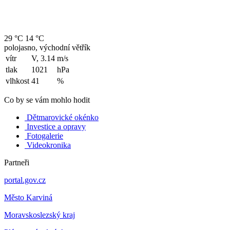
29 °C
14 °C
polojasno, východní větřík
vítr
V, 3.14
m/s
tlak
1021
hPa
vlhkost
41
%
Co by se vám mohlo hodit
Dětmarovické okénko
Investice a opravy
Fotogalerie
Videokronika
Partneři
portal.gov.cz
Město Karviná
Moravskoslezský kraj