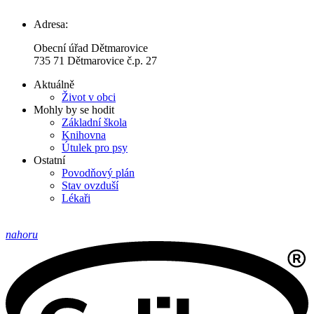
Adresa:
Obecní úřad Dětmarovice
735 71 Dětmarovice č.p. 27
Aktuálně
Život v obci
Mohly by se hodit
Základní škola
Knihovna
Útulek pro psy
Ostatní
Povodňový plán
Stav ovzduší
Lékaři
nahoru