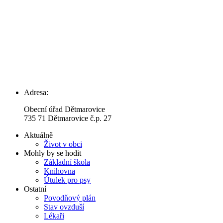
Adresa:
Obecní úřad Dětmarovice
735 71 Dětmarovice č.p. 27
Aktuálně
Život v obci
Mohly by se hodit
Základní škola
Knihovna
Útulek pro psy
Ostatní
Povodňový plán
Stav ovzduší
Lékaři