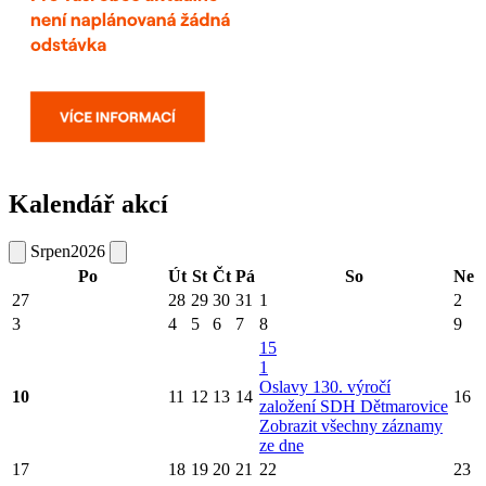
Kalendář akcí
Srpen
2026
Po
Út
St
Čt
Pá
So
Ne
27
28
29
30
31
1
2
3
4
5
6
7
8
9
15
1
Oslavy 130. výročí
10
11
12
13
14
16
založení SDH Dětmarovice
Zobrazit všechny záznamy
ze dne
17
18
19
20
21
22
23