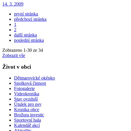
14. 3. 2009
první stránka
předchozí stránka
1
2
další stránka
poslední stránka
Zobrazeno
1
-
30
ze 34
Zobrazit vše
Život v obci
Dětmarovické okénko
Spolková činnost
Fotogalerie
Videokronika
Stav ovzduší
Útulek pro psy
Kronika obce
Brožura investic
Sportovní hala
Kalendář akcí
Aktuality