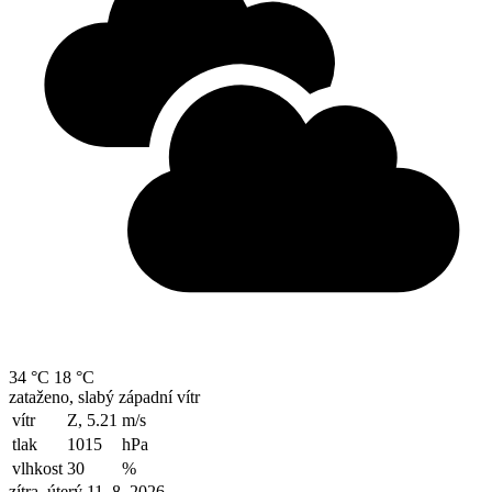
34 °C
18 °C
zataženo, slabý západní vítr
vítr
Z, 5.21
m/s
tlak
1015
hPa
vlhkost
30
%
zítra, úterý 11. 8. 2026