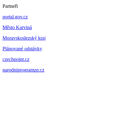
Partneři
portal.gov.cz
Město Karviná
Moravskoslezský kraj
Plánované odstávky
czechpoint.cz
narodniprogramzp.cz