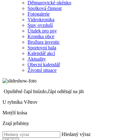
Dětmarovické okénko
Spolková činnost
Fotogalerie
Videokronika
Stav ovzduší
Útulek pro psy
Kronika obce
Brožura investic
Sportovní hala
Kalendář akcí
Aktuality
Obecní kalendář
Životní situace
Opuštěné čapí hnízdo,čápi odlétají na jih
U rybníka Větrov
Motýlí krása
Zrají jeřabiny
Hledaný výraz