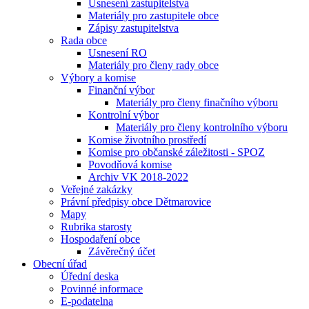
Usnesení zastupitelstva
Materiály pro zastupitele obce
Zápisy zastupitelstva
Rada obce
Usnesení RO
Materiály pro členy rady obce
Výbory a komise
Finanční výbor
Materiály pro členy finačního výboru
Kontrolní výbor
Materiály pro členy kontrolního výboru
Komise životního prostředí
Komise pro občanské záležitosti - SPOZ
Povodňová komise
Archiv VK 2018-2022
Veřejné zakázky
Právní předpisy obce Dětmarovice
Mapy
Rubrika starosty
Hospodaření obce
Závěrečný účet
Obecní úřad
Úřední deska
Povinné informace
E-podatelna