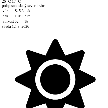
26 °C
17 °C
polojasno, slabý severní vítr
vítr
S, 5.3
m/s
tlak
1019
hPa
vlhkost
52
%
středa 12. 8. 2026