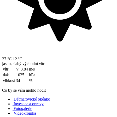
27 °C
12 °C
jasno, slabý východní vítr
vítr
V, 3.84
m/s
tlak
1025
hPa
vlhkost
34
%
Co by se vám mohlo hodit
Dětmarovické okénko
Investice a opravy
Fotogalerie
Videokronika