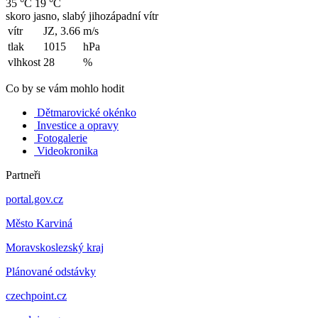
35 °C
19 °C
skoro jasno, slabý jihozápadní vítr
vítr
JZ, 3.66
m/s
tlak
1015
hPa
vlhkost
28
%
Co by se vám mohlo hodit
Dětmarovické okénko
Investice a opravy
Fotogalerie
Videokronika
Partneři
portal.gov.cz
Město Karviná
Moravskoslezský kraj
Plánované odstávky
czechpoint.cz