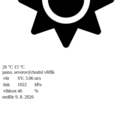
26 °C
15 °C
jasno, severovýchodní větřík
vítr
SV, 3.06
m/s
tlak
1022
hPa
vlhkost
46
%
neděle 9. 8. 2026