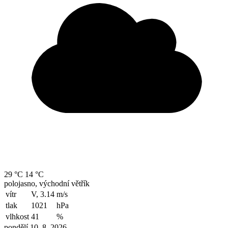
29 °C
14 °C
polojasno, východní větřík
vítr
V, 3.14
m/s
tlak
1021
hPa
vlhkost
41
%
pondělí 10. 8. 2026