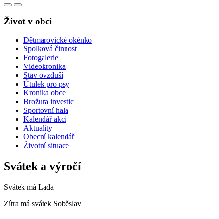
Život v obci
Dětmarovické okénko
Spolková činnost
Fotogalerie
Videokronika
Stav ovzduší
Útulek pro psy
Kronika obce
Brožura investic
Sportovní hala
Kalendář akcí
Aktuality
Obecní kalendář
Životní situace
Svátek a výročí
Svátek má
Lada
Zítra má svátek
Soběslav