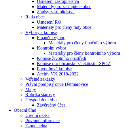
Usnesení zastupitelstva
Materiály pro zastupitele obce
Zápisy zastupitelstva
Rada obce
Usnesení RO
Materiály pro členy rady obce
Výbory a komise
Finanční výbor
Materiály pro členy finačního výboru
Kontrolní výbor
Materiály pro členy kontrolního výboru
Komise životního prostředí
Komise pro občanské záležitosti - SPOZ
Povodňová komise
Archiv VK 2018-2022
Veřejné zakázky
Právní předpisy obce Dětmarovice
Mapy
Rubrika starosty
Hospodaření obce
Závěrečný účet
Obecní úřad
Úřední deska
Povinné informace
E-podatelna