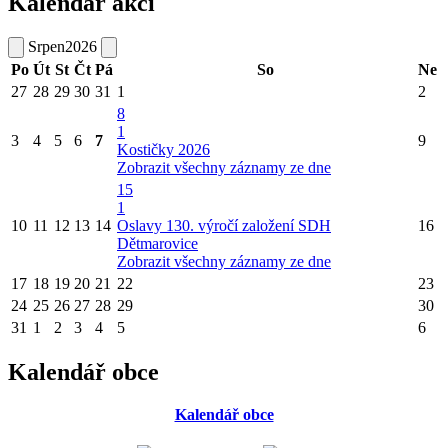
Kalendář akcí
Srpen
2026
Po
Út
St
Čt
Pá
So
Ne
27
28
29
30
31
1
2
8
1
3
4
5
6
7
9
Kostičky 2026
Zobrazit všechny záznamy ze dne
15
1
10
11
12
13
14
Oslavy 130. výročí založení SDH
16
Dětmarovice
Zobrazit všechny záznamy ze dne
17
18
19
20
21
22
23
24
25
26
27
28
29
30
31
1
2
3
4
5
6
Kalendář obce
Kalendář obce