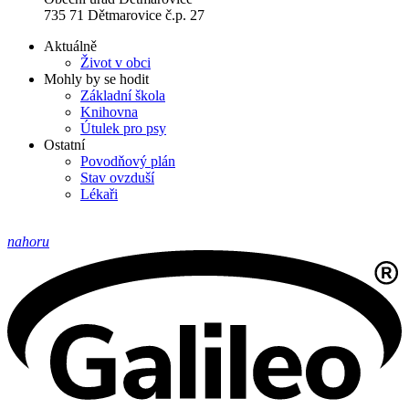
735 71 Dětmarovice č.p. 27
Aktuálně
Život v obci
Mohly by se hodit
Základní škola
Knihovna
Útulek pro psy
Ostatní
Povodňový plán
Stav ovzduší
Lékaři
nahoru