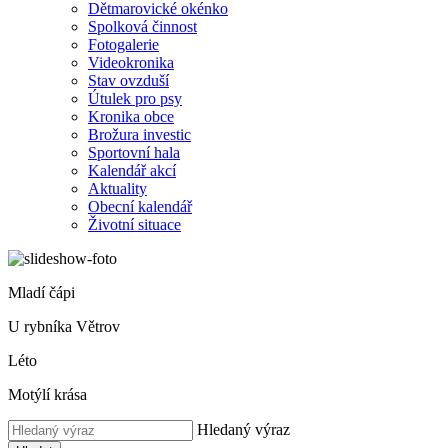
Dětmarovické okénko
Spolková činnost
Fotogalerie
Videokronika
Stav ovzduší
Útulek pro psy
Kronika obce
Brožura investic
Sportovní hala
Kalendář akcí
Aktuality
Obecní kalendář
Životní situace
Mladí čápi
U rybníka Větrov
Léto
Motýlí krása
Hledaný výraz