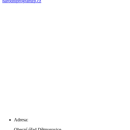
narodniprogramzp.cz
Adresa:
Obecní úřad Dětmarovice