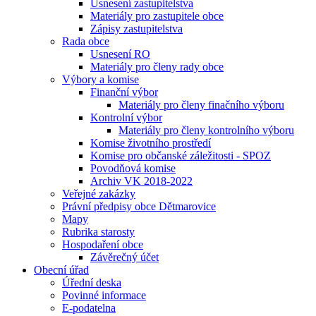
Usnesení zastupitelstva
Materiály pro zastupitele obce
Zápisy zastupitelstva
Rada obce
Usnesení RO
Materiály pro členy rady obce
Výbory a komise
Finanční výbor
Materiály pro členy finačního výboru
Kontrolní výbor
Materiály pro členy kontrolního výboru
Komise životního prostředí
Komise pro občanské záležitosti - SPOZ
Povodňová komise
Archiv VK 2018-2022
Veřejné zakázky
Právní předpisy obce Dětmarovice
Mapy
Rubrika starosty
Hospodaření obce
Závěrečný účet
Obecní úřad
Úřední deska
Povinné informace
E-podatelna