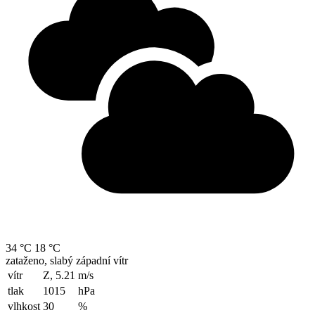
34 °C
18 °C
zataženo, slabý západní vítr
vítr
Z, 5.21
m/s
tlak
1015
hPa
vlhkost
30
%