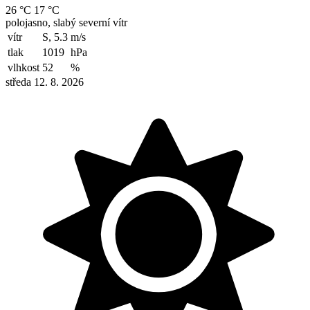
26 °C
17 °C
polojasno, slabý severní vítr
vítr
S, 5.3
m/s
tlak
1019
hPa
vlhkost
52
%
středa 12. 8. 2026