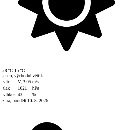
28 °C
15 °C
jasno, východní větřík
vítr
V, 3.05
m/s
tlak
1021
hPa
vlhkost
43
%
zítra, pondělí 10. 8. 2026