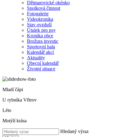
Dětmarovické okénko
Spolková činnost
Fotogalerie
Videokronika
Stav ovzduší
Útulek pro psy
Kronika obce
Brožura investic
Sportovní hala
Kalendář akcí
Aktuality
Obecní kalendář
Životní situace
Mladí čápi
U rybníka Větrov
Léto
Motýlí krása
Hledaný výraz