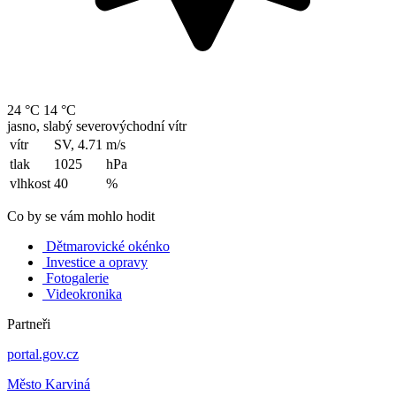
24 °C
14 °C
jasno, slabý severovýchodní vítr
vítr
SV, 4.71
m/s
tlak
1025
hPa
vlhkost
40
%
Co by se vám mohlo hodit
Dětmarovické okénko
Investice a opravy
Fotogalerie
Videokronika
Partneři
portal.gov.cz
Město Karviná