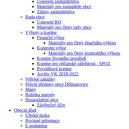
Usnesení zastupitelstva
Materiály pro zastupitele obce
Zápisy zastupitelstva
Rada obce
Usnesení RO
Materiály pro členy rady obce
Výbory a komise
Finanční výbor
Materiály pro členy finačního výboru
Kontrolní výbor
Materiály pro členy kontrolního výboru
Komise životního prostředí
Komise pro občanské záležitosti - SPOZ
Povodňová komise
Archiv VK 2018-2022
Veřejné zakázky
Právní předpisy obce Dětmarovice
Mapy
Rubrika starosty
Hospodaření obce
Závěrečný účet
Obecní úřad
Úřední deska
Povinné informace
E-podatelna