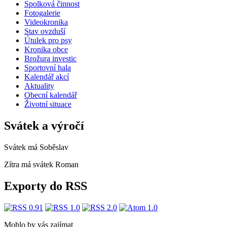
Spolková činnost
Fotogalerie
Videokronika
Stav ovzduší
Útulek pro psy
Kronika obce
Brožura investic
Sportovní hala
Kalendář akcí
Aktuality
Obecní kalendář
Životní situace
Svátek a výročí
Svátek má
Soběslav
Zítra má svátek
Roman
Exporty do RSS
Mohlo by vás zajímat