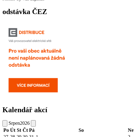
odstávka ČEZ
Kalendář akcí
Srpen
2026
Po
Út
St
Čt
Pá
So
Ne
27
28
29
30
31
1
2