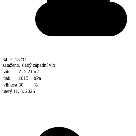
34 °C
18 °C
zataženo, slabý západní vítr
vítr
Z, 5.21
m/s
tlak
1015
hPa
vlhkost
30
%
úterý 11. 8. 2026