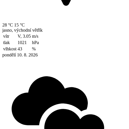
28 °C
15 °C
jasno, východní větřík
vítr
V, 3.05
m/s
tlak
1021
hPa
vlhkost
43
%
pondělí 10. 8. 2026