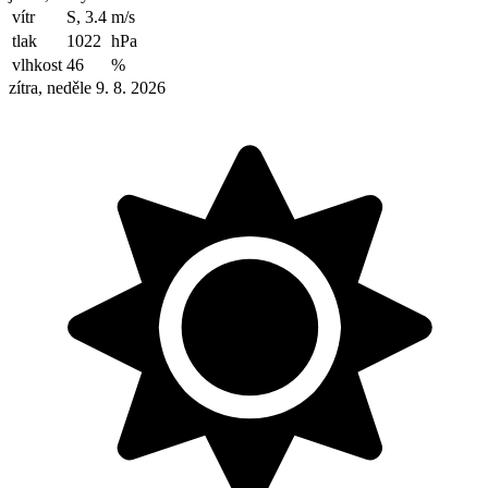
vítr
S, 3.4
m/s
tlak
1022
hPa
vlhkost
46
%
zítra, neděle 9. 8. 2026