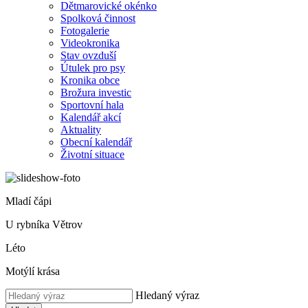
Dětmarovické okénko
Spolková činnost
Fotogalerie
Videokronika
Stav ovzduší
Útulek pro psy
Kronika obce
Brožura investic
Sportovní hala
Kalendář akcí
Aktuality
Obecní kalendář
Životní situace
Mladí čápi
U rybníka Větrov
Léto
Motýlí krása
Hledaný výraz