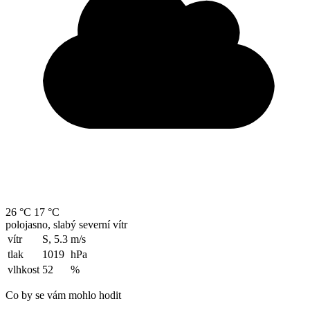
26 °C
17 °C
polojasno, slabý severní vítr
vítr
S, 5.3
m/s
tlak
1019
hPa
vlhkost
52
%
Co by se vám mohlo hodit