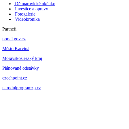
Dětmarovické okénko
Investice a opravy
Fotogalerie
Videokronika
Partneři
portal.gov.cz
Město Karviná
Moravskoslezský kraj
Plánované odstávky
czechpoint.cz
narodniprogramzp.cz