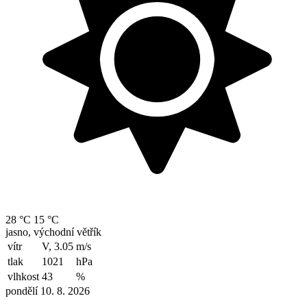
28 °C
15 °C
jasno, východní větřík
vítr
V, 3.05
m/s
tlak
1021
hPa
vlhkost
43
%
pondělí 10. 8. 2026