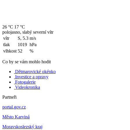
26 °C
17 °C
polojasno, slabý severní vítr
vítr
S, 5.3
m/s
tlak
1019
hPa
vlhkost
52
%
Co by se vám mohlo hodit
Dětmarovické okénko
Investice a opravy
Fotogalerie
Videokronika
Partneři
portal.gov.cz
Město Karviná
Moravskoslezský kraj