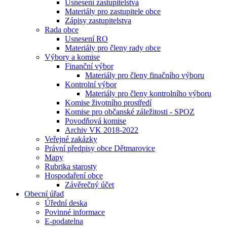
Usnesení zastupitelstva
Materiály pro zastupitele obce
Zápisy zastupitelstva
Rada obce
Usnesení RO
Materiály pro členy rady obce
Výbory a komise
Finanční výbor
Materiály pro členy finačního výboru
Kontrolní výbor
Materiály pro členy kontrolního výboru
Komise životního prostředí
Komise pro občanské záležitosti - SPOZ
Povodňová komise
Archiv VK 2018-2022
Veřejné zakázky
Právní předpisy obce Dětmarovice
Mapy
Rubrika starosty
Hospodaření obce
Závěrečný účet
Obecní úřad
Úřední deska
Povinné informace
E-podatelna