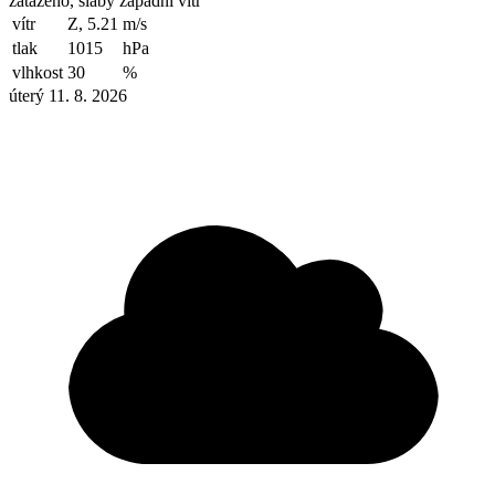
zataženo, slabý západní vítr
vítr
Z, 5.21
m/s
tlak
1015
hPa
vlhkost
30
%
úterý 11. 8. 2026