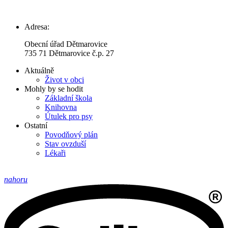
Adresa:
Obecní úřad Dětmarovice
735 71 Dětmarovice č.p. 27
Aktuálně
Život v obci
Mohly by se hodit
Základní škola
Knihovna
Útulek pro psy
Ostatní
Povodňový plán
Stav ovzduší
Lékaři
nahoru