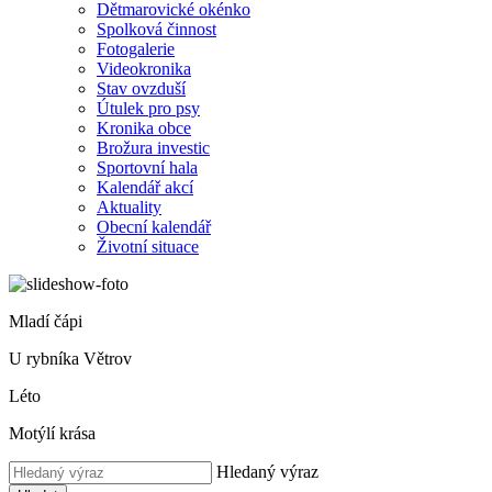
Dětmarovické okénko
Spolková činnost
Fotogalerie
Videokronika
Stav ovzduší
Útulek pro psy
Kronika obce
Brožura investic
Sportovní hala
Kalendář akcí
Aktuality
Obecní kalendář
Životní situace
Mladí čápi
U rybníka Větrov
Léto
Motýlí krása
Hledaný výraz