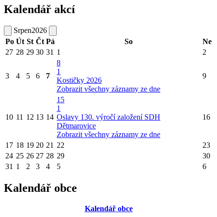
Kalendář akcí
Srpen
2026
Po
Út
St
Čt
Pá
So
Ne
27
28
29
30
31
1
2
8
1
3
4
5
6
7
9
Kostičky 2026
Zobrazit všechny záznamy ze dne
15
1
10
11
12
13
14
Oslavy 130. výročí založení SDH
16
Dětmarovice
Zobrazit všechny záznamy ze dne
17
18
19
20
21
22
23
24
25
26
27
28
29
30
31
1
2
3
4
5
6
Kalendář obce
Kalendář obce