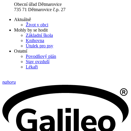
Obecní úřad Dětmarovice
735 71 Dětmarovice č.p. 27
Aktuálně
Život v obci
Mohly by se hodit
Základní škola
Knihovna
Útulek pro psy
Ostatní
Povodňový plán
Stav ovzduší
Lékaři
nahoru