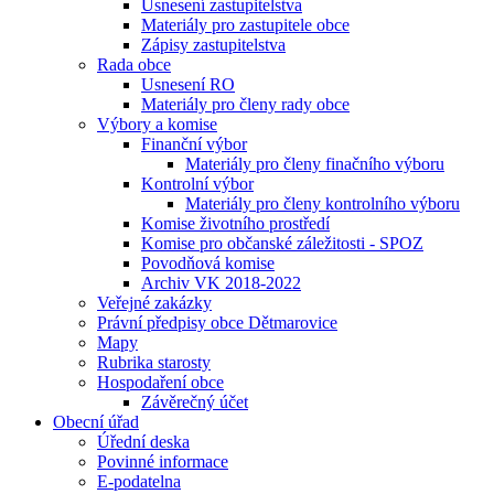
Usnesení zastupitelstva
Materiály pro zastupitele obce
Zápisy zastupitelstva
Rada obce
Usnesení RO
Materiály pro členy rady obce
Výbory a komise
Finanční výbor
Materiály pro členy finačního výboru
Kontrolní výbor
Materiály pro členy kontrolního výboru
Komise životního prostředí
Komise pro občanské záležitosti - SPOZ
Povodňová komise
Archiv VK 2018-2022
Veřejné zakázky
Právní předpisy obce Dětmarovice
Mapy
Rubrika starosty
Hospodaření obce
Závěrečný účet
Obecní úřad
Úřední deska
Povinné informace
E-podatelna