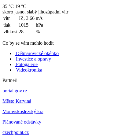
35 °C
19 °C
skoro jasno, slabý jihozápadní vítr
vítr
JZ, 3.66
m/s
tlak
1015
hPa
vlhkost
28
%
Co by se vám mohlo hodit
Dětmarovické okénko
Investice a opravy
Fotogalerie
Videokronika
Partneři
portal.gov.cz
Město Karviná
Moravskoslezský kraj
Plánované odstávky
czechpoint.cz