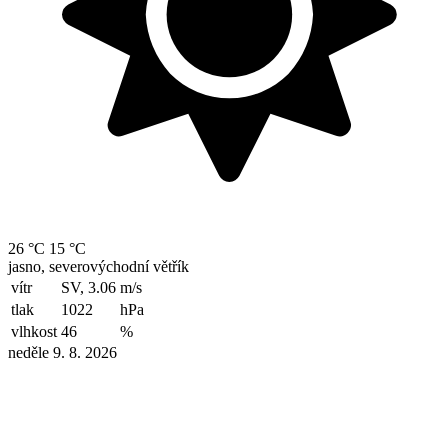
26 °C
15 °C
jasno, severovýchodní větřík
vítr
SV, 3.06
m/s
tlak
1022
hPa
vlhkost
46
%
neděle 9. 8. 2026