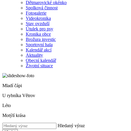
Dětmarovické okénko
Spolková činnost
Fotogalerie
Videokronika
Stav ovzduší
Útulek pro psy
Kronika obce
Brožura investic
Sportovní hala
Kalendář akcí
Aktuality
Obecní kalendář
Životní situace
Mladí čápi
U rybníka Větrov
Léto
Motýlí krása
Hledaný výraz