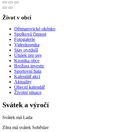
Život v obci
Dětmarovické okénko
Spolková činnost
Fotogalerie
Videokronika
Stav ovzduší
Útulek pro psy
Kronika obce
Brožura investic
Sportovní hala
Kalendář akcí
Aktuality
Obecní kalendář
Životní situace
Svátek a výročí
Svátek má
Lada
Zítra má svátek
Soběslav