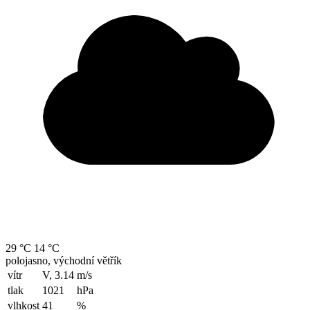
29 °C
14 °C
polojasno, východní větřík
vítr
V, 3.14
m/s
tlak
1021
hPa
vlhkost
41
%