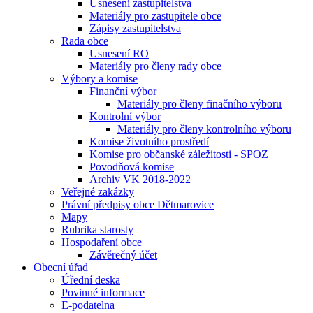
Usnesení zastupitelstva
Materiály pro zastupitele obce
Zápisy zastupitelstva
Rada obce
Usnesení RO
Materiály pro členy rady obce
Výbory a komise
Finanční výbor
Materiály pro členy finačního výboru
Kontrolní výbor
Materiály pro členy kontrolního výboru
Komise životního prostředí
Komise pro občanské záležitosti - SPOZ
Povodňová komise
Archiv VK 2018-2022
Veřejné zakázky
Právní předpisy obce Dětmarovice
Mapy
Rubrika starosty
Hospodaření obce
Závěrečný účet
Obecní úřad
Úřední deska
Povinné informace
E-podatelna