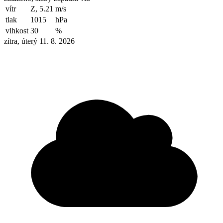
vítr
Z, 5.21
m/s
tlak
1015
hPa
vlhkost
30
%
zítra, úterý 11. 8. 2026