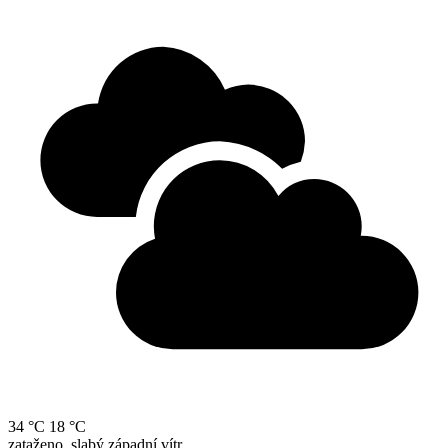
34 °C
18 °C
zataženo, slabý západní vítr