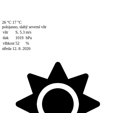
26 °C
17 °C
polojasno, slabý severní vítr
vítr
S, 5.3
m/s
tlak
1019
hPa
vlhkost
52
%
středa 12. 8. 2026