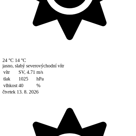
24 °C
14 °C
jasno, slabý severovýchodní vítr
vítr
SV, 4.71
m/s
tlak
1025
hPa
vlhkost
40
%
čtvrtek 13. 8. 2026