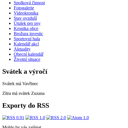
Spolková činnost
Fotogalerie
Videokronika
Stav ovzduší
Útulek pro psy
Kronika obce
Brožura investic
Sportovní hala
Kalendář akcí
Aktuality
Obecní kalendář
Životní situace
Svátek a výročí
Svátek má
Vavřinec
Zítra má svátek
Zuzana
Exporty do RSS
Mohlo by vás zajímat