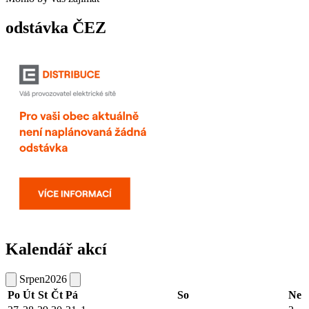
odstávka ČEZ
Kalendář akcí
Srpen
2026
Po
Út
St
Čt
Pá
So
Ne