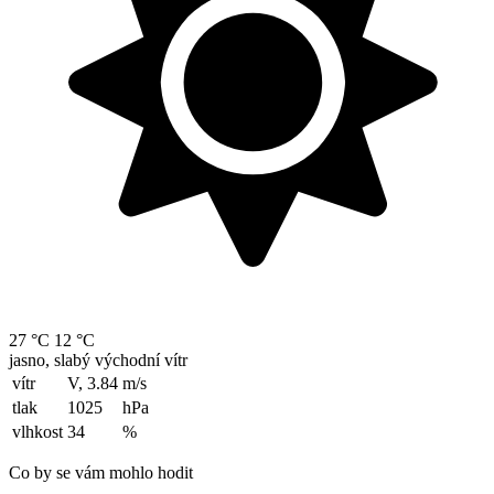
27 °C
12 °C
jasno, slabý východní vítr
vítr
V, 3.84
m/s
tlak
1025
hPa
vlhkost
34
%
Co by se vám mohlo hodit