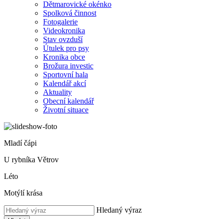
Dětmarovické okénko
Spolková činnost
Fotogalerie
Videokronika
Stav ovzduší
Útulek pro psy
Kronika obce
Brožura investic
Sportovní hala
Kalendář akcí
Aktuality
Obecní kalendář
Životní situace
Mladí čápi
U rybníka Větrov
Léto
Motýlí krása
Hledaný výraz