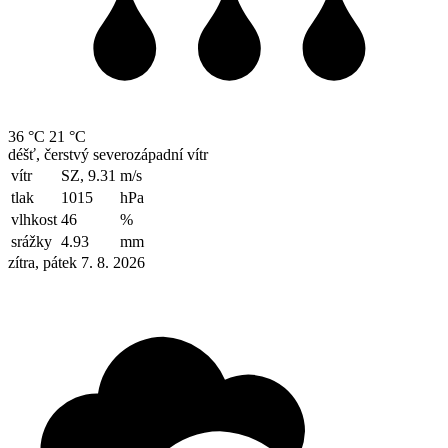
36 °C
21 °C
déšť, čerstvý severozápadní vítr
vítr
SZ, 9.31
m/s
tlak
1015
hPa
vlhkost
46
%
srážky
4.93
mm
zítra, pátek 7. 8. 2026