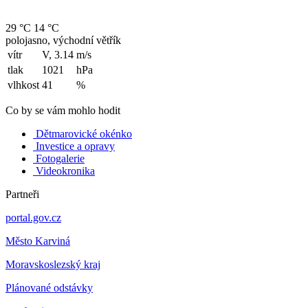
29 °C
14 °C
polojasno, východní větřík
vítr
V, 3.14
m/s
tlak
1021
hPa
vlhkost
41
%
Co by se vám mohlo hodit
Dětmarovické okénko
Investice a opravy
Fotogalerie
Videokronika
Partneři
portal.gov.cz
Město Karviná
Moravskoslezský kraj
Plánované odstávky