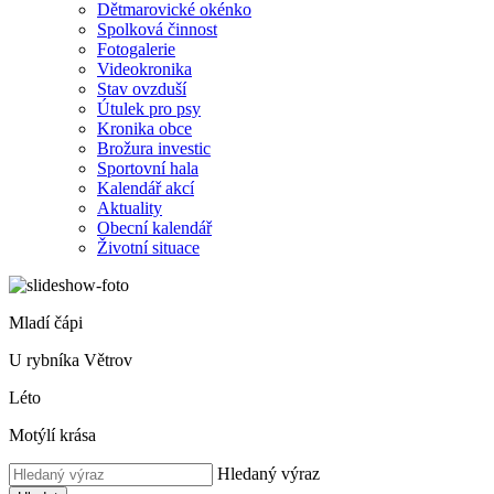
Dětmarovické okénko
Spolková činnost
Fotogalerie
Videokronika
Stav ovzduší
Útulek pro psy
Kronika obce
Brožura investic
Sportovní hala
Kalendář akcí
Aktuality
Obecní kalendář
Životní situace
Mladí čápi
U rybníka Větrov
Léto
Motýlí krása
Hledaný výraz