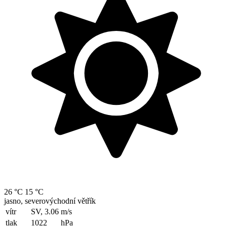
26 °C
15 °C
jasno, severovýchodní větřík
vítr
SV, 3.06
m/s
tlak
1022
hPa