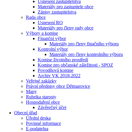
Usnesení zastupitelstva
Materiály pro zastupitele obce
Zápisy zastupitelstva
Rada obce
Usnesení RO
Materiály pro členy rady obce
Výbory a komise
Finanční výbor
Materiály pro členy finačního výboru
Kontrolní výbor
Materiály pro členy kontrolního výboru
Komise životního prostředí
Komise pro občanské záležitosti - SPOZ
Povodňová komise
Archiv VK 2018-2022
Veřejné zakázky
Právní předpisy obce Dětmarovice
Mapy
Rubrika starosty
Hospodaření obce
Závěrečný účet
Obecní úřad
Úřední deska
Povinné informace
E-podatelna