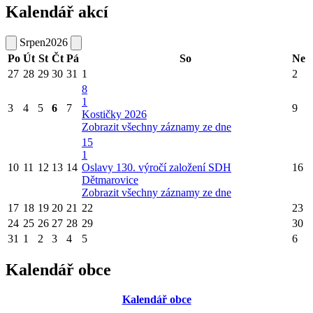
Kalendář akcí
Srpen
2026
Po
Út
St
Čt
Pá
So
Ne
27
28
29
30
31
1
2
8
1
3
4
5
6
7
9
Kostičky 2026
Zobrazit všechny záznamy ze dne
15
1
10
11
12
13
14
Oslavy 130. výročí založení SDH
16
Dětmarovice
Zobrazit všechny záznamy ze dne
17
18
19
20
21
22
23
24
25
26
27
28
29
30
31
1
2
3
4
5
6
Kalendář obce
Kalendář obce