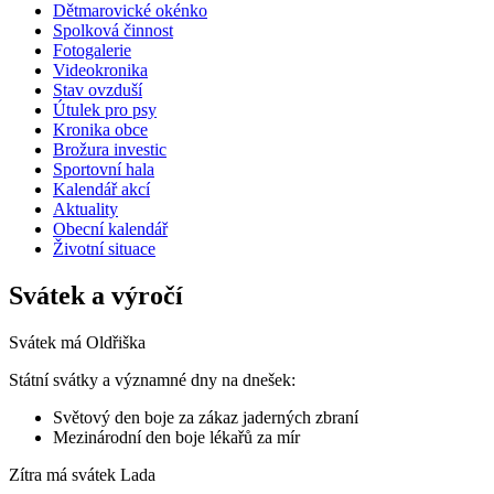
Dětmarovické okénko
Spolková činnost
Fotogalerie
Videokronika
Stav ovzduší
Útulek pro psy
Kronika obce
Brožura investic
Sportovní hala
Kalendář akcí
Aktuality
Obecní kalendář
Životní situace
Svátek a výročí
Svátek má
Oldřiška
Státní svátky a významné dny na dnešek:
Světový den boje za zákaz jaderných zbraní
Mezinárodní den boje lékařů za mír
Zítra má svátek
Lada