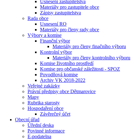
Usnesení zastupitelstva
Materiály pro zastupitele obce
Zápisy zastupitelstva
Rada obce
Usnesení RO
Materiály pro členy rady obce
Výbory a komise
Finanční výbor
Materiály pro členy finačního výboru
Kontrolní výbor
Materiály pro členy kontrolního výboru
Komise životního prostředí
Komise pro občanské záležitosti - SPOZ
Povodňová komise
Archiv VK 2018-2022
Veřejné zakázky
Právní předpisy obce Dětmarovice
Mapy
Rubrika starosty
Hospodaření obce
Závěrečný účet
Obecní úřad
Úřední deska
Povinné informace
E-podatelna