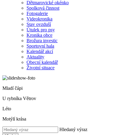
Dětmarovické okénko
Spolková činnost
Fotogalerie
Videokronika
Stav ovzduší
Útulek pro psy
Kronika obce
Brožura investic
Sportovní hala
Kalendář akcí
Aktuality
Obecní kalendář
Životní situace
Mladí čápi
U rybníka Větrov
Léto
Motýlí krása
Hledaný výraz