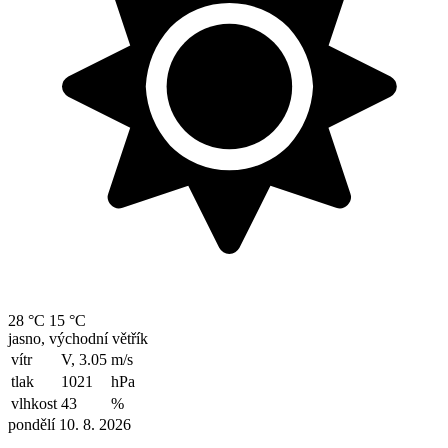
28 °C
15 °C
jasno, východní větřík
vítr
V, 3.05
m/s
tlak
1021
hPa
vlhkost
43
%
pondělí 10. 8. 2026