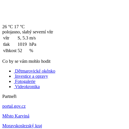
26 °C
17 °C
polojasno, slabý severní vítr
vítr
S, 5.3
m/s
tlak
1019
hPa
vlhkost
52
%
Co by se vám mohlo hodit
Dětmarovické okénko
Investice a opravy
Fotogalerie
Videokronika
Partneři
portal.gov.cz
Město Karviná
Moravskoslezský kraj