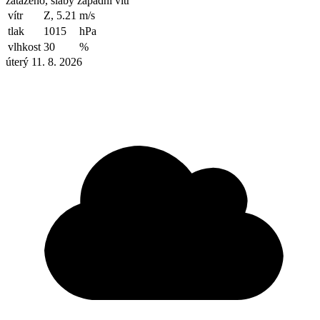
zataženo, slabý západní vítr
vítr
Z, 5.21
m/s
tlak
1015
hPa
vlhkost
30
%
úterý 11. 8. 2026