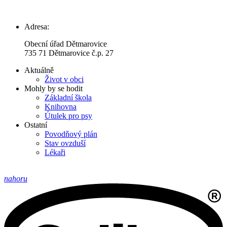
Adresa:
Obecní úřad Dětmarovice
735 71 Dětmarovice č.p. 27
Aktuálně
Život v obci
Mohly by se hodit
Základní škola
Knihovna
Útulek pro psy
Ostatní
Povodňový plán
Stav ovzduší
Lékaři
nahoru