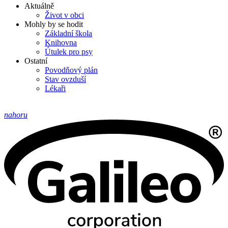
Aktuálně
Život v obci
Mohly by se hodit
Základní škola
Knihovna
Útulek pro psy
Ostatní
Povodňový plán
Stav ovzduší
Lékaři
nahoru