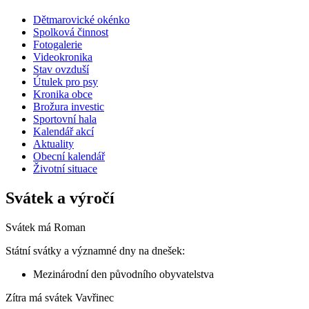
Dětmarovické okénko
Spolková činnost
Fotogalerie
Videokronika
Stav ovzduší
Útulek pro psy
Kronika obce
Brožura investic
Sportovní hala
Kalendář akcí
Aktuality
Obecní kalendář
Životní situace
Svátek a výročí
Svátek má
Roman
Státní svátky a významné dny na dnešek:
Mezinárodní den původního obyvatelstva
Zítra má svátek
Vavřinec