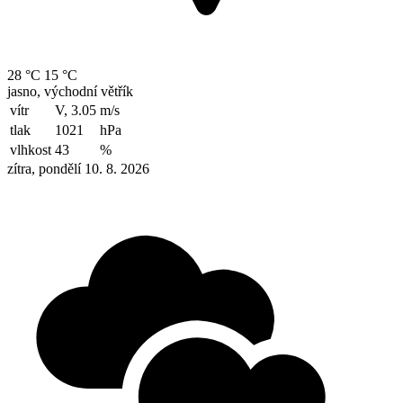
28 °C
15 °C
jasno, východní větřík
vítr
V, 3.05
m/s
tlak
1021
hPa
vlhkost
43
%
zítra, pondělí 10. 8. 2026