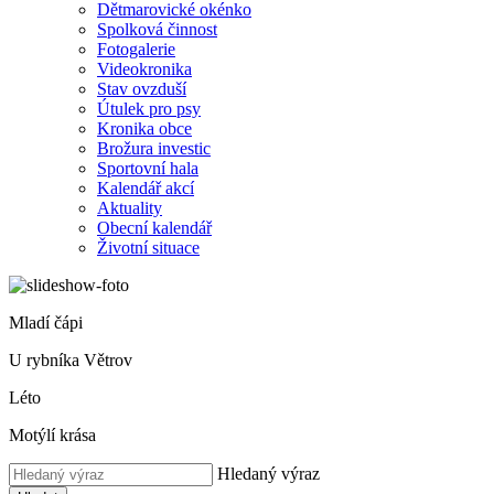
Dětmarovické okénko
Spolková činnost
Fotogalerie
Videokronika
Stav ovzduší
Útulek pro psy
Kronika obce
Brožura investic
Sportovní hala
Kalendář akcí
Aktuality
Obecní kalendář
Životní situace
Mladí čápi
U rybníka Větrov
Léto
Motýlí krása
Hledaný výraz