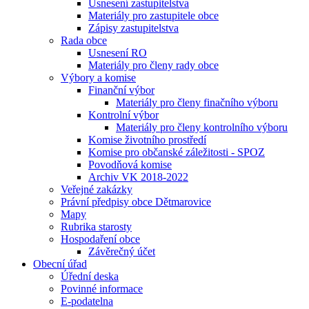
Usnesení zastupitelstva
Materiály pro zastupitele obce
Zápisy zastupitelstva
Rada obce
Usnesení RO
Materiály pro členy rady obce
Výbory a komise
Finanční výbor
Materiály pro členy finačního výboru
Kontrolní výbor
Materiály pro členy kontrolního výboru
Komise životního prostředí
Komise pro občanské záležitosti - SPOZ
Povodňová komise
Archiv VK 2018-2022
Veřejné zakázky
Právní předpisy obce Dětmarovice
Mapy
Rubrika starosty
Hospodaření obce
Závěrečný účet
Obecní úřad
Úřední deska
Povinné informace
E-podatelna