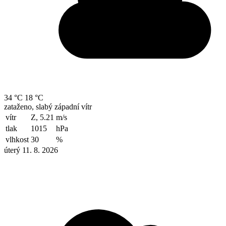
34 °C
18 °C
zataženo, slabý západní vítr
vítr
Z, 5.21
m/s
tlak
1015
hPa
vlhkost
30
%
úterý 11. 8. 2026