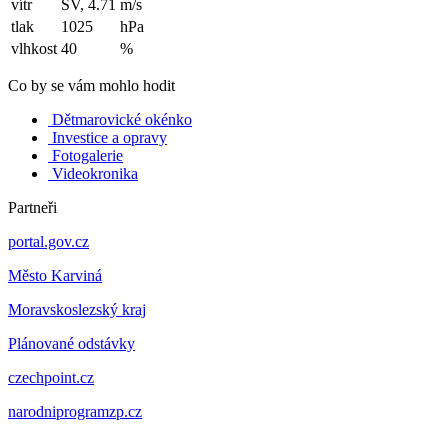
vítr
SV, 4.71
m/s
tlak
1025
hPa
vlhkost
40
%
Co by se vám mohlo hodit
Dětmarovické okénko
Investice a opravy
Fotogalerie
Videokronika
Partneři
portal.gov.cz
Město Karviná
Moravskoslezský kraj
Plánované odstávky
czechpoint.cz
narodniprogramzp.cz