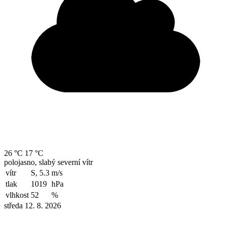
26 °C
17 °C
polojasno, slabý severní vítr
vítr
S, 5.3
m/s
tlak
1019
hPa
vlhkost
52
%
středa 12. 8. 2026