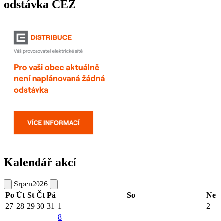
odstávka ČEZ
Kalendář akcí
Srpen
2026
Po
Út
St
Čt
Pá
So
Ne
27
28
29
30
31
1
2
8