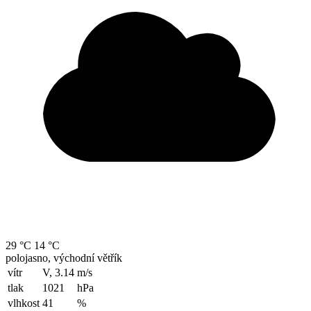
29 °C
14 °C
polojasno, východní větřík
vítr
V, 3.14
m/s
tlak
1021
hPa
vlhkost
41
%