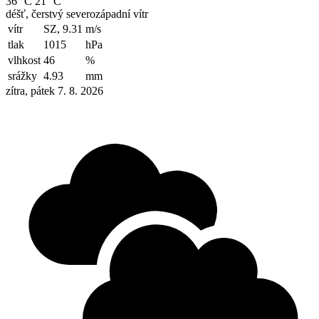
36 °C
21 °C
déšť, čerstvý severozápadní vítr
vítr
SZ, 9.31
m/s
tlak
1015
hPa
vlhkost
46
%
srážky
4.93
mm
zítra, pátek 7. 8. 2026