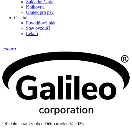
Základní škola
Knihovna
Útulek pro psy
Ostatní
Povodňový plán
Stav ovzduší
Lékaři
nahoru
Oficiální stránky obce Dětmarovice © 2026