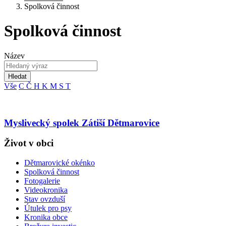
Spolková činnost
Spolková činnost
Název
Hledat
Vše
C
Č
H
K
M
S
T
Myslivecký spolek Zátiší Dětmarovice
Život v obci
Dětmarovické okénko
Spolková činnost
Fotogalerie
Videokronika
Stav ovzduší
Útulek pro psy
Kronika obce