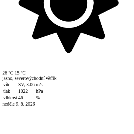
26 °C
15 °C
jasno, severovýchodní větřík
vítr
SV, 3.06
m/s
tlak
1022
hPa
vlhkost
46
%
neděle 9. 8. 2026