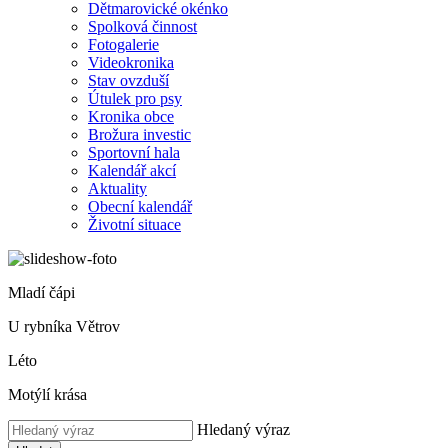
Dětmarovické okénko
Spolková činnost
Fotogalerie
Videokronika
Stav ovzduší
Útulek pro psy
Kronika obce
Brožura investic
Sportovní hala
Kalendář akcí
Aktuality
Obecní kalendář
Životní situace
Mladí čápi
U rybníka Větrov
Léto
Motýlí krása
Hledaný výraz