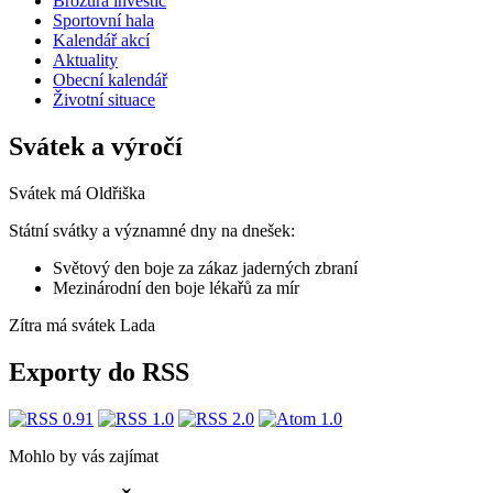
Brožura investic
Sportovní hala
Kalendář akcí
Aktuality
Obecní kalendář
Životní situace
Svátek a výročí
Svátek má
Oldřiška
Státní svátky a významné dny na dnešek:
Světový den boje za zákaz jaderných zbraní
Mezinárodní den boje lékařů za mír
Zítra má svátek
Lada
Exporty do RSS
Mohlo by vás zajímat