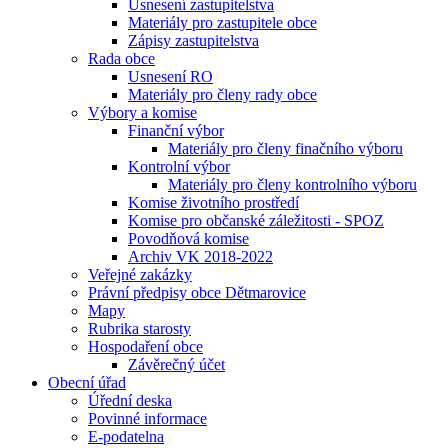
Usnesení zastupitelstva
Materiály pro zastupitele obce
Zápisy zastupitelstva
Rada obce
Usnesení RO
Materiály pro členy rady obce
Výbory a komise
Finanční výbor
Materiály pro členy finačního výboru
Kontrolní výbor
Materiály pro členy kontrolního výboru
Komise životního prostředí
Komise pro občanské záležitosti - SPOZ
Povodňová komise
Archiv VK 2018-2022
Veřejné zakázky
Právní předpisy obce Dětmarovice
Mapy
Rubrika starosty
Hospodaření obce
Závěrečný účet
Obecní úřad
Úřední deska
Povinné informace
E-podatelna