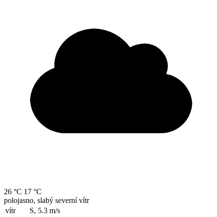
26 °C
17 °C
polojasno, slabý severní vítr
vítr
S, 5.3
m/s