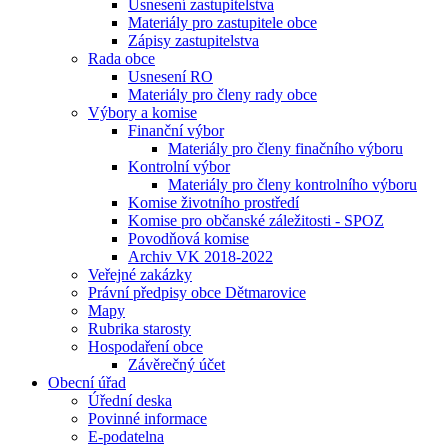
Usnesení zastupitelstva
Materiály pro zastupitele obce
Zápisy zastupitelstva
Rada obce
Usnesení RO
Materiály pro členy rady obce
Výbory a komise
Finanční výbor
Materiály pro členy finačního výboru
Kontrolní výbor
Materiály pro členy kontrolního výboru
Komise životního prostředí
Komise pro občanské záležitosti - SPOZ
Povodňová komise
Archiv VK 2018-2022
Veřejné zakázky
Právní předpisy obce Dětmarovice
Mapy
Rubrika starosty
Hospodaření obce
Závěrečný účet
Obecní úřad
Úřední deska
Povinné informace
E-podatelna