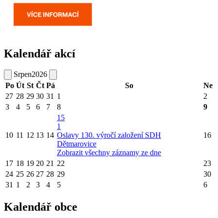
Kalendář akcí
Srpen
2026
Po
Út
St
Čt
Pá
So
Ne
27
28
29
30
31
1
2
3
4
5
6
7
8
9
15
1
10
11
12
13
14
Oslavy 130. výročí založení SDH
16
Dětmarovice
Zobrazit všechny záznamy ze dne
17
18
19
20
21
22
23
24
25
26
27
28
29
30
31
1
2
3
4
5
6
Kalendář obce