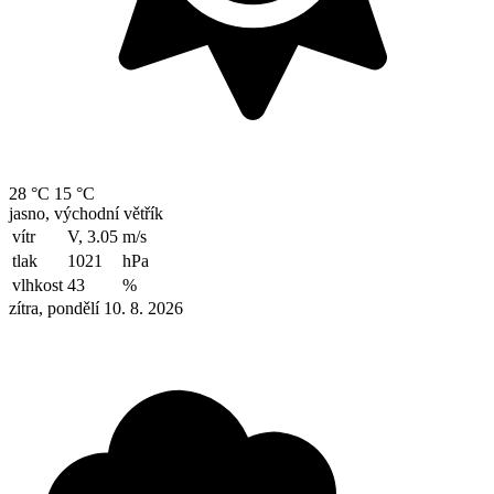
28 °C
15 °C
jasno, východní větřík
vítr
V, 3.05
m/s
tlak
1021
hPa
vlhkost
43
%
zítra, pondělí 10. 8. 2026