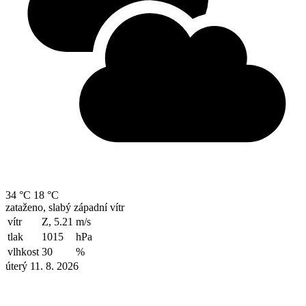
34 °C
18 °C
zataženo, slabý západní vítr
vítr
Z, 5.21
m/s
tlak
1015
hPa
vlhkost
30
%
úterý 11. 8. 2026