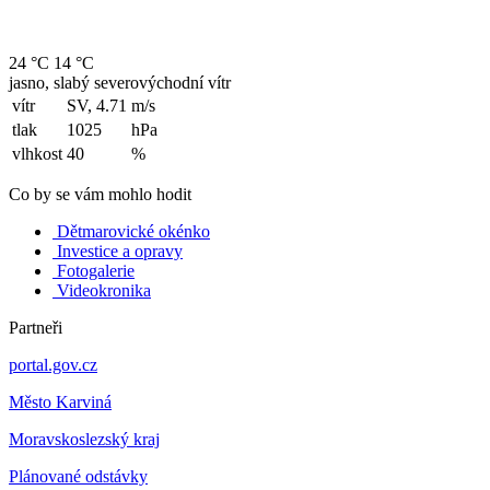
24 °C
14 °C
jasno, slabý severovýchodní vítr
vítr
SV, 4.71
m/s
tlak
1025
hPa
vlhkost
40
%
Co by se vám mohlo hodit
Dětmarovické okénko
Investice a opravy
Fotogalerie
Videokronika
Partneři
portal.gov.cz
Město Karviná
Moravskoslezský kraj
Plánované odstávky