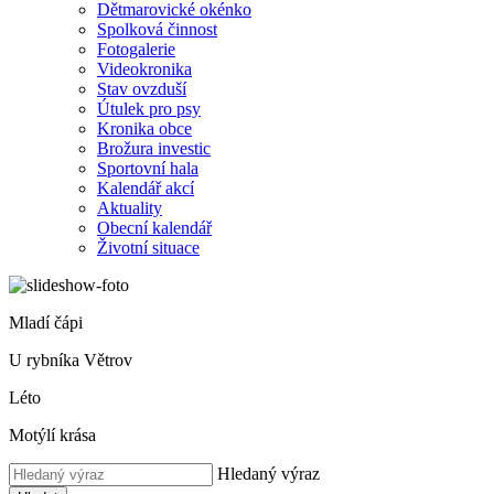
Dětmarovické okénko
Spolková činnost
Fotogalerie
Videokronika
Stav ovzduší
Útulek pro psy
Kronika obce
Brožura investic
Sportovní hala
Kalendář akcí
Aktuality
Obecní kalendář
Životní situace
Mladí čápi
U rybníka Větrov
Léto
Motýlí krása
Hledaný výraz