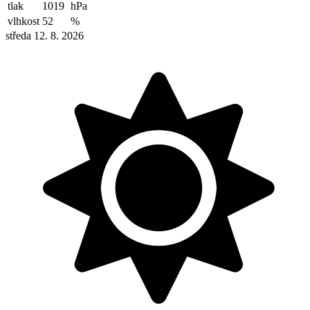
tlak
1019
hPa
vlhkost
52
%
středa 12. 8. 2026