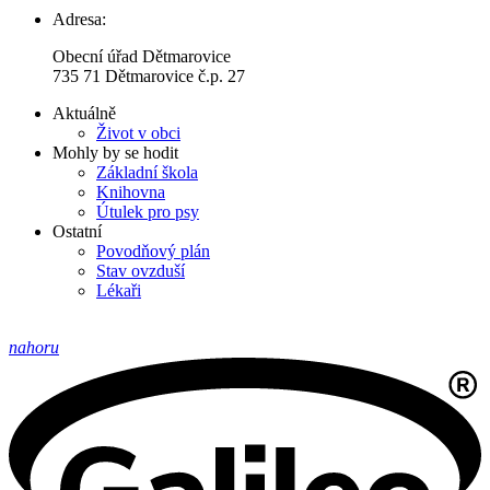
Adresa:
Obecní úřad Dětmarovice
735 71 Dětmarovice č.p. 27
Aktuálně
Život v obci
Mohly by se hodit
Základní škola
Knihovna
Útulek pro psy
Ostatní
Povodňový plán
Stav ovzduší
Lékaři
nahoru