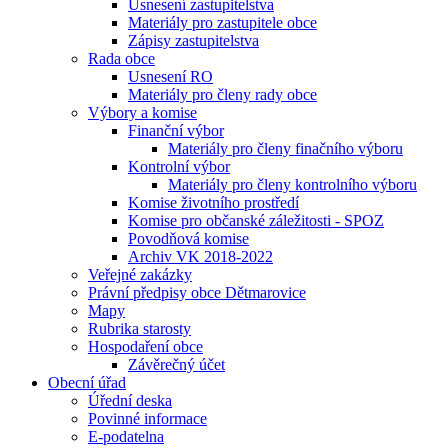
Usnesení zastupitelstva
Materiály pro zastupitele obce
Zápisy zastupitelstva
Rada obce
Usnesení RO
Materiály pro členy rady obce
Výbory a komise
Finanční výbor
Materiály pro členy finačního výboru
Kontrolní výbor
Materiály pro členy kontrolního výboru
Komise životního prostředí
Komise pro občanské záležitosti - SPOZ
Povodňová komise
Archiv VK 2018-2022
Veřejné zakázky
Právní předpisy obce Dětmarovice
Mapy
Rubrika starosty
Hospodaření obce
Závěrečný účet
Obecní úřad
Úřední deska
Povinné informace
E-podatelna