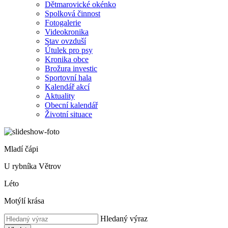
Dětmarovické okénko
Spolková činnost
Fotogalerie
Videokronika
Stav ovzduší
Útulek pro psy
Kronika obce
Brožura investic
Sportovní hala
Kalendář akcí
Aktuality
Obecní kalendář
Životní situace
Mladí čápi
U rybníka Větrov
Léto
Motýlí krása
Hledaný výraz