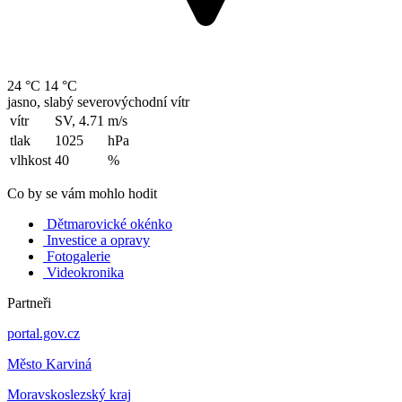
24 °C
14 °C
jasno, slabý severovýchodní vítr
vítr
SV, 4.71
m/s
tlak
1025
hPa
vlhkost
40
%
Co by se vám mohlo hodit
Dětmarovické okénko
Investice a opravy
Fotogalerie
Videokronika
Partneři
portal.gov.cz
Město Karviná
Moravskoslezský kraj