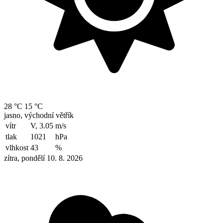
28 °C
15 °C
jasno, východní větřík
vítr
V, 3.05
m/s
tlak
1021
hPa
vlhkost
43
%
zítra, pondělí 10. 8. 2026