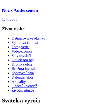
Noc s Andersenem
1. 4. 2005
Život v obci
Dětmarovické okénko
Spolková činnost
Fotogalerie
Videokronika
Stav ovzduší
Útulek pro psy
Kronika obce
Brožura investic
Sportovní hala
Kalendář akcí
Aktuality
Obecní kalendář
Životní situace
Svátek a výročí