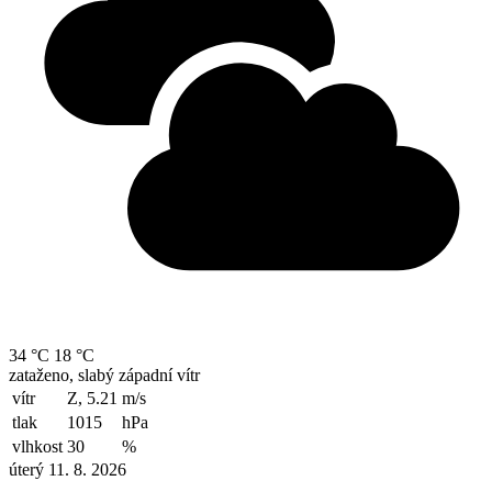
34 °C
18 °C
zataženo, slabý západní vítr
vítr
Z, 5.21
m/s
tlak
1015
hPa
vlhkost
30
%
úterý 11. 8. 2026