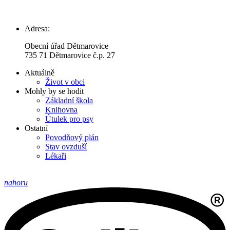
Adresa:
Obecní úřad Dětmarovice
735 71 Dětmarovice č.p. 27
Aktuálně
Život v obci
Mohly by se hodit
Základní škola
Knihovna
Útulek pro psy
Ostatní
Povodňový plán
Stav ovzduší
Lékaři
nahoru