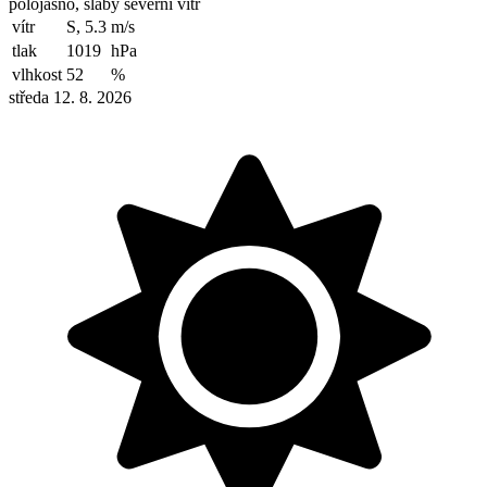
polojasno, slabý severní vítr
vítr
S, 5.3
m/s
tlak
1019
hPa
vlhkost
52
%
středa 12. 8. 2026