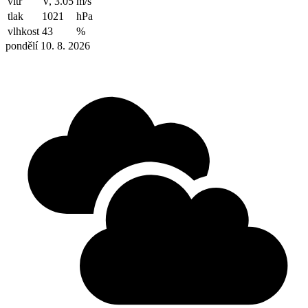
vítr
V, 3.05
m/s
tlak
1021
hPa
vlhkost
43
%
pondělí 10. 8. 2026