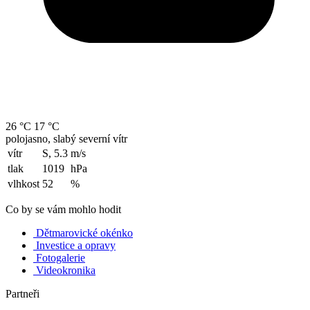
26 °C
17 °C
polojasno, slabý severní vítr
vítr
S, 5.3
m/s
tlak
1019
hPa
vlhkost
52
%
Co by se vám mohlo hodit
Dětmarovické okénko
Investice a opravy
Fotogalerie
Videokronika
Partneři