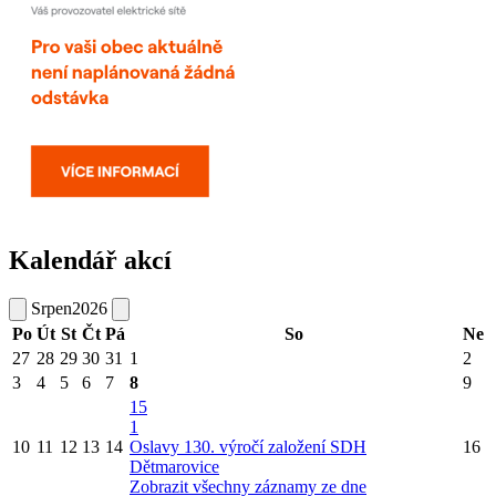
Kalendář akcí
Srpen
2026
Po
Út
St
Čt
Pá
So
Ne
27
28
29
30
31
1
2
3
4
5
6
7
8
9
15
1
10
11
12
13
14
Oslavy 130. výročí založení SDH
16
Dětmarovice
Zobrazit všechny záznamy ze dne