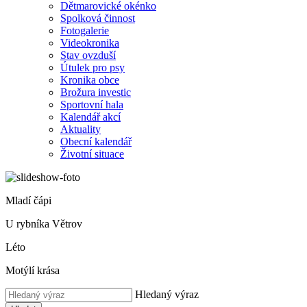
Dětmarovické okénko
Spolková činnost
Fotogalerie
Videokronika
Stav ovzduší
Útulek pro psy
Kronika obce
Brožura investic
Sportovní hala
Kalendář akcí
Aktuality
Obecní kalendář
Životní situace
Mladí čápi
U rybníka Větrov
Léto
Motýlí krása
Hledaný výraz