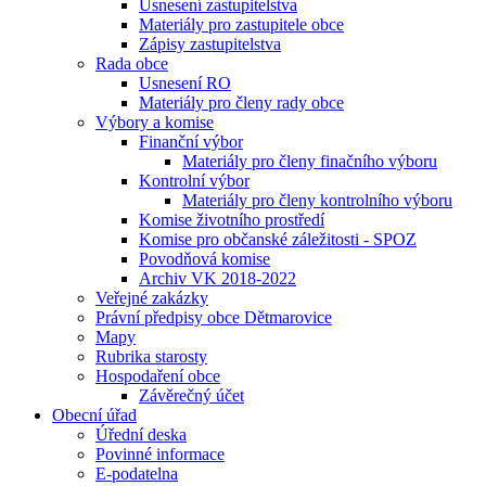
Usnesení zastupitelstva
Materiály pro zastupitele obce
Zápisy zastupitelstva
Rada obce
Usnesení RO
Materiály pro členy rady obce
Výbory a komise
Finanční výbor
Materiály pro členy finačního výboru
Kontrolní výbor
Materiály pro členy kontrolního výboru
Komise životního prostředí
Komise pro občanské záležitosti - SPOZ
Povodňová komise
Archiv VK 2018-2022
Veřejné zakázky
Právní předpisy obce Dětmarovice
Mapy
Rubrika starosty
Hospodaření obce
Závěrečný účet
Obecní úřad
Úřední deska
Povinné informace
E-podatelna