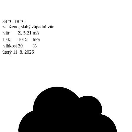
34 °C
18 °C
zataženo, slabý západní vítr
vítr
Z, 5.21
m/s
tlak
1015
hPa
vlhkost
30
%
úterý 11. 8. 2026